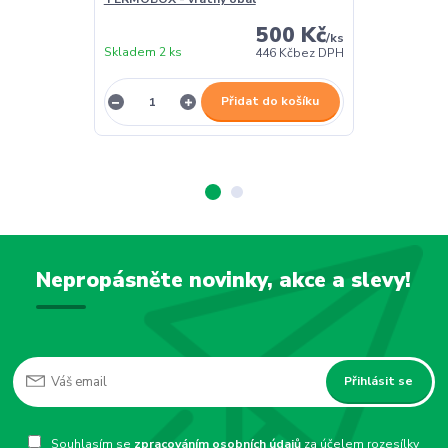
500 Kč
/
ks
Skladem 2 ks
Skladem 2 ks
446 Kč
bez DPH
Přidat do košíku
Nepropásněte novinky, akce a slevy!
Přihlásit se
Souhlasím se
zpracováním osobních údajů
za účelem rozesílky