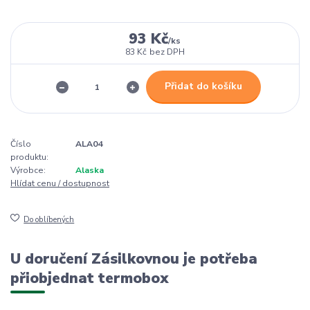
93 Kč
/
ks
83 Kč
bez DPH
Přidat do košíku
Číslo
ALA04
produktu:
Výrobce:
Alaska
Hlídat cenu / dostupnost
Do oblíbených
U doručení Zásilkovnou je potřeba
přiobjednat termobox