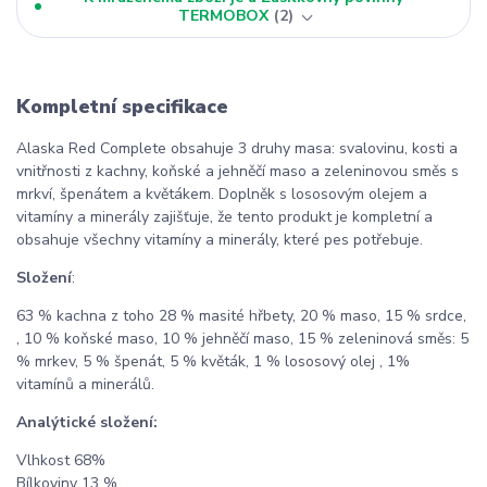
TERMOBOX
2
Kompletní specifikace
Alaska Red Complete obsahuje 3 druhy masa: svalovinu, kosti a
vnitřnosti z kachny, koňské a jehněčí maso a zeleninovou směs s
mrkví, špenátem a květákem. Doplněk s lososovým olejem a
vitamíny a minerály zajišťuje, že tento produkt je kompletní a
obsahuje všechny vitamíny a minerály, které pes potřebuje.
Složení
:
63 % kachna z toho 28 % masité hřbety, 20 % maso, 15 % srdce,
, 10 % koňské maso, 10 % jehněčí maso, 15 % zeleninová směs: 5
% mrkev, 5 % špenát, 5 % květák, 1 % lososový olej , 1%
vitamínů a minerálů.
Analýtické složení:
Vlhkost 68%
Bílkoviny 13 %