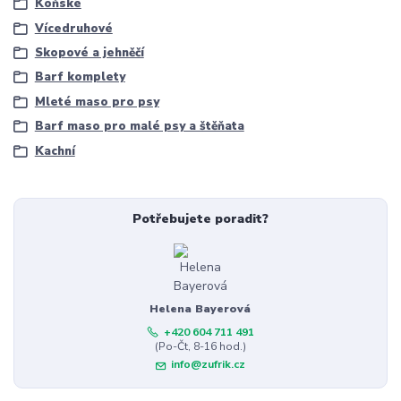
Koňské
Vícedruhové
Skopové a jehněčí
Barf komplety
Mleté maso pro psy
Barf maso pro malé psy a štěňata
Kachní
Potřebujete poradit?
Helena Bayerová
+420 604 711 491
(Po-Čt, 8-16 hod.)
info@zufrik.cz