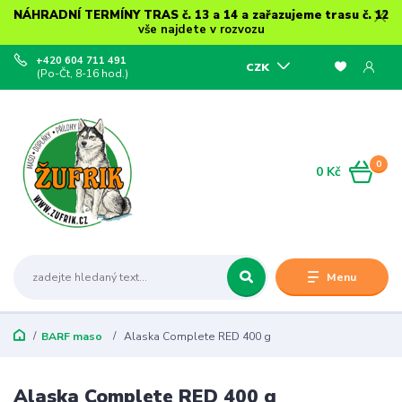
NÁHRADNÍ TERMÍNY TRAS č. 13 a 14 a zařazujeme trasu č. 12
vše najdete v rozvozu
+420 604 711 491
CZK
(Po-Čt, 8-16 hod.)
0
0 Kč
Menu
BARF maso
Alaska Complete RED 400 g
Alaska Complete RED 400 g