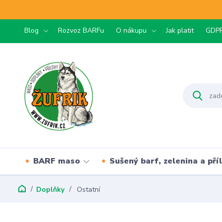
Blog
Rozvoz BARFu
O nákupu
Jak platit
GDP
BARF maso
Sušený barf, zelenina a pří
Doplňky
Ostatní