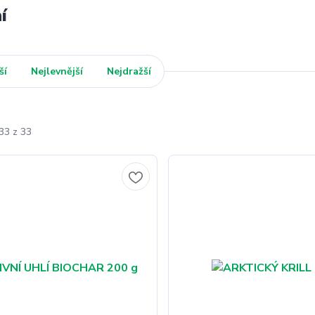
í
ší
Nejlevnější
Nejdražší
33 z 33