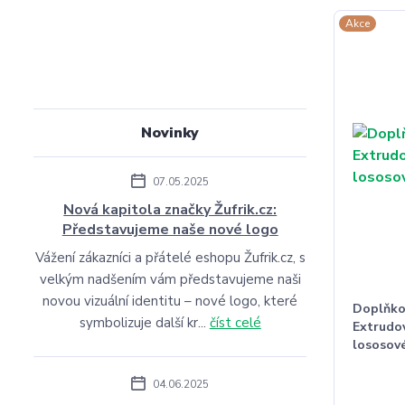
Akce
Novinky
07.05.2025
Nová kapitola značky Žufrik.cz:
Představujeme naše nové logo
Vážení zákazníci a přátelé eshopu Žufrik.cz, s
velkým nadšením vám představujeme naši
novou vizuální identitu – nové logo, které
Doplňko
symbolizuje další kr...
číst celé
Extrudo
lososové
04.06.2025