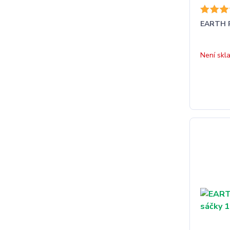
EARTH R
Není skl