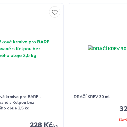
vé krmivo pro BARF -
DRAČÍ KREV 30 ml
vané s Kelpou bez
3
ho oleje 2,5 kg
Ušet
228 Kč
/
ks