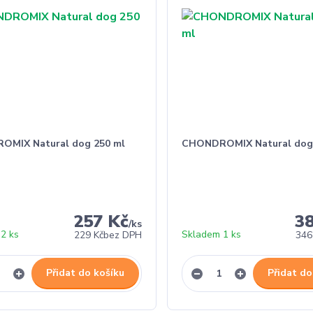
MIX Natural dog 250 ml
CHONDROMIX Natural dog 
257 Kč
3
/
ks
2 ks
Skladem 1 ks
229 Kč
bez DPH
346
Přidat do košíku
Přidat do