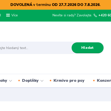
DOVOLENÁ
v termínu
OD 27.7.2026 DO 7.8.2026
.
R
Nevíte si rady? Zavolejte.
+420 6
Více
Hledat
lohy
Doplňky
Krmivo pro psy
Konze