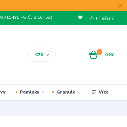
04 711 491
(Po-Čt, 8-16 hod.)
Přihlášení
0
0 Kč
CZK
Více
rvy
Pamlsky
Granule