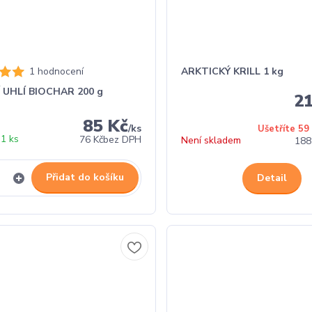
1 hodnocení
ARKTICKÝ KRILL 1 kg
 UHLÍ BIOCHAR 200 g
2
85 Kč
/
ks
Ušetříte 59
1 ks
76 Kč
bez DPH
Není skladem
188
Přidat do košíku
Detail