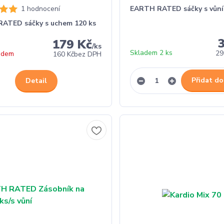
1 hodnocení
EARTH RATED sáčky s vůní
ATED sáčky s uchem 120 ks
179 Kč
/
ks
Skladem 2 ks
29
adem
160 Kč
bez DPH
Přidat do
Detail