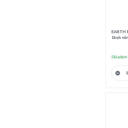
EARTH R
1ks/s vů
Skladem 