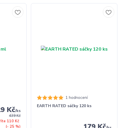
1 hodnocení
EARTH RATED sáčky 120 ks
29 Kč
/
ks
439 Kč
říte 110 Kč
179 Kč
(- 25 %)
/
ks