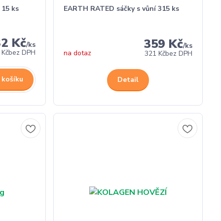
 15 ks
EARTH RATED sáčky s vůní 315 ks
32 Kč
359 Kč
/
ks
/
ks
 Kč
bez DPH
na dotaz
321 Kč
bez DPH
 košíku
Detail