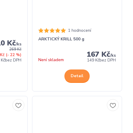
1 hodnocení
ARKTICKÝ KRILL 500 g
10 Kč
/
ks
269 Kč
167 Kč
 Kč
(- 22 %)
/
ks
Není skladem
 Kč
bez DPH
149 Kč
bez DPH
Detail