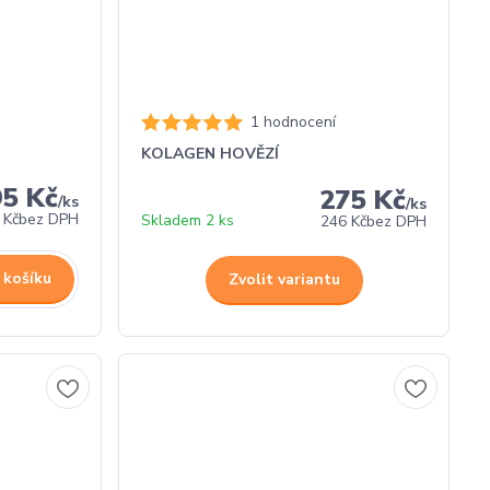
1 hodnocení
KOLAGEN HOVĚZÍ
95 Kč
275 Kč
/
ks
/
ks
 Kč
bez DPH
Skladem 2 ks
246 Kč
bez DPH
 košíku
Zvolit variantu