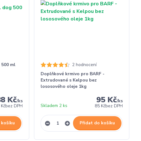
500 ml
2 hodnocení
Doplňkové krmivo pro BARF -
Extrudované s Kelpou bez
lososového oleje 1kg
88 Kč
95 Kč
/
ks
/
ks
Skladem 2 ks
 Kč
bez DPH
85 Kč
bez DPH
 košíku
Přidat do košíku