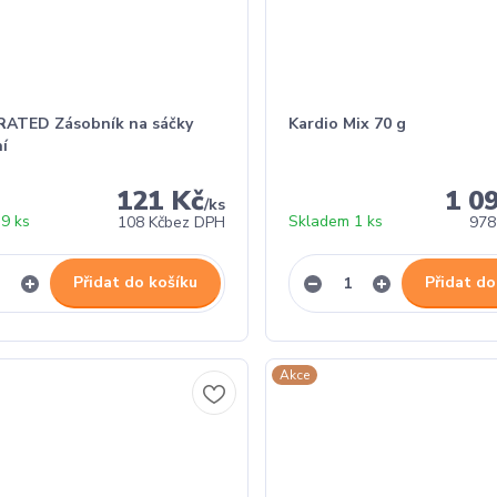
ATED Zásobník na sáčky
Kardio Mix 70 g
ní
121 Kč
1 0
/
ks
9 ks
Skladem 1 ks
108 Kč
bez DPH
978
Přidat do košíku
Přidat do
Akce