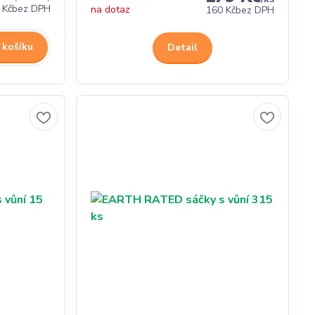
 Kč
bez DPH
na dotaz
160 Kč
bez DPH
 košíku
Detail