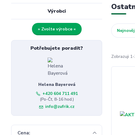
Ostatn
Výrobci
» Zvolte výrobce «
Nejnověj
Potřebujete poradit?
Zobrazuji 1-
Helena Bayerová
+420 604 711 491
(Po-Čt, 8-16 hod.)
info@zufrik.cz
Cena: