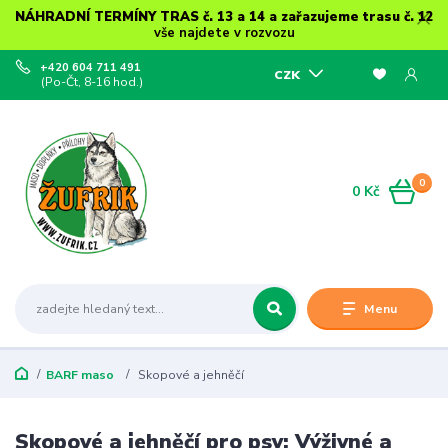
NÁHRADNÍ TERMÍNY TRAS č. 13 a 14 a zařazujeme trasu č. 12
vše najdete v rozvozu
+420 604 711 491
CZK
(Po-Čt, 8-16 hod.)
0
0 Kč
Menu
BARF maso
Skopové a jehněčí
Skopové a jehněčí pro psy: Výživné a