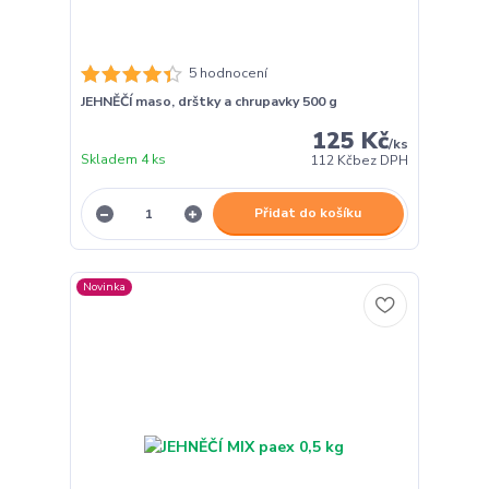
5 hodnocení
JEHNĚČÍ maso, drštky a chrupavky 500 g
125 Kč
/
ks
Skladem 4 ks
112 Kč
bez DPH
Přidat do košíku
Novinka