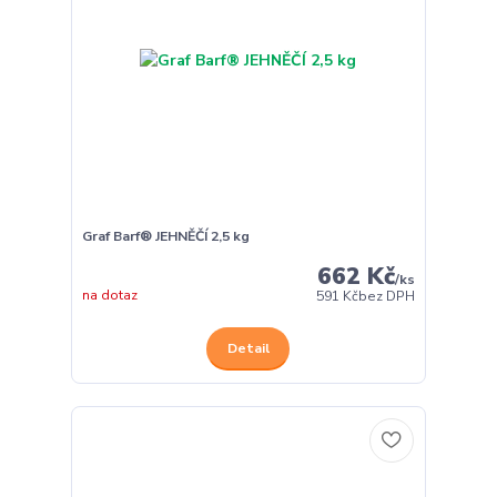
Graf Barf® JEHNĚČÍ 2,5 kg
662 Kč
/
ks
na dotaz
591 Kč
bez DPH
Detail