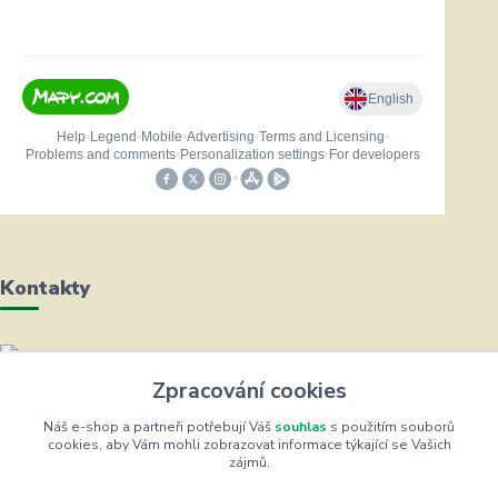
Kontakty
Helena Bayerová
Zpracování cookies
+420 604 711 491
(Po-Čt, 8-16 hod.)
Náš e-shop a partneři potřebují Váš
souhlas
s použitím souborů
cookies, aby Vám mohli zobrazovat informace týkající se Vašich
zájmů.
info@zufrik.cz