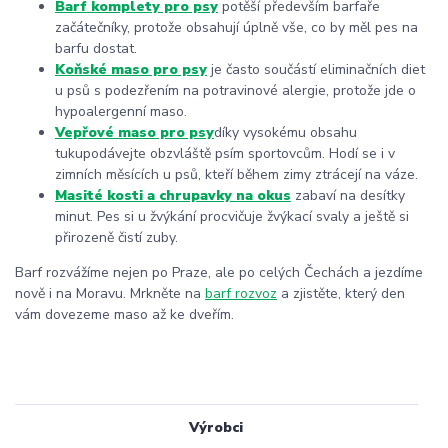
Barf komplety pro psy
potěší především barfaře
začátečníky, protože obsahují úplně vše, co by měl pes na
barfu dostat.
Koňské maso pro psy
je často součástí eliminačních diet
u psů s podezřením na potravinové alergie, protože jde o
hypoalergenní maso.
Vepřové maso pro psy
díky vysokému obsahu
tuku
podávejte obzvláště psím sportovcům. Hodí se i v
zimních měsících u psů, kteří během zimy ztrácejí na váze.
Masité kosti a chrupavky na okus
zabaví na desítky
minut. Pes si u žvýkání procvičuje žvýkací svaly a ještě si
přirozeně čistí zuby.
Barf rozvážíme nejen po Praze, ale po celých Čechách a jezdíme
nově i na Moravu. Mrkněte na
barf rozvoz
a zjistěte, který den
vám dovezeme maso až ke dveřím.
Výrobci