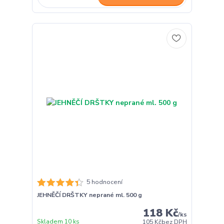
5 hodnocení
JEHNĚČÍ DRŠTKY neprané ml. 500 g
118 Kč
/
ks
Skladem 10 ks
105 Kč
bez DPH