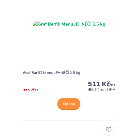
Graf Barf® Menu JEHNĚČÍ 2,5 kg
511 Kč
/
ks
na dotaz
456 Kč
bez DPH
Detail