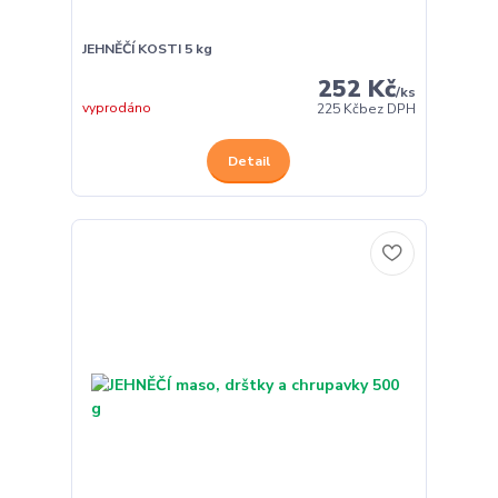
JEHNĚČÍ KOSTI 5 kg
252 Kč
/
ks
vyprodáno
225 Kč
bez DPH
Detail