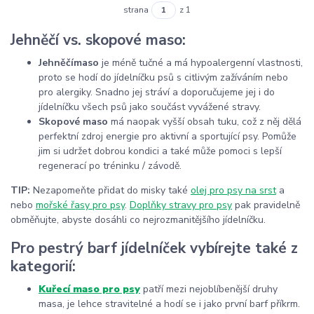
strana
z 1
Jehněčí vs. skopové maso:
Jehněčí
maso
je méně tučné a má hypoalergenní vlastnosti,
proto se hodí do jídelníčku psů s citlivým zažíváním nebo
pro alergiky. Snadno jej stráví a doporučujeme jej i do
jídelníčku všech psů jako součást vyvážené stravy.
Skopové maso
má naopak vyšší obsah tuku, což z něj dělá
perfektní zdroj energie pro aktivní a sportující psy. Pomůže
jim si udržet dobrou kondici a také může pomoci s lepší
regenerací po tréninku / závodě.
TIP:
Nezapomeňte přidat do misky také
olej pro psy na srst
a
nebo
mořské řasy pro psy
.
Doplňky stravy pro psy
pak pravidelně
obměňujte, abyste dosáhli co nejrozmanitějšího jídelníčku.
Pro pestrý barf jídelníček vybírejte také z
kategorií:
Kuřecí maso pro psy
patří mezi nejoblíbenější druhy
masa, je lehce stravitelné a hodí se i jako první barf příkrm.