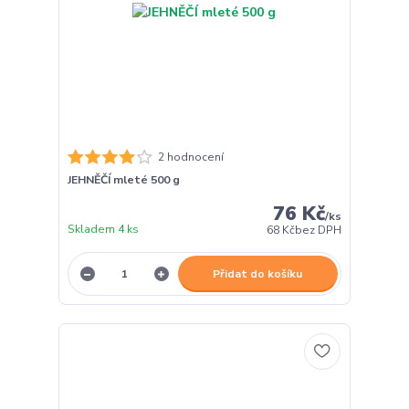
2 hodnocení
JEHNĚČÍ mleté 500 g
76 Kč
/
ks
Skladem 4 ks
68 Kč
bez DPH
Přidat do košíku