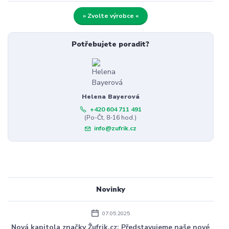
» Zvolte výrobce «
Potřebujete poradit?
Helena Bayerová
+420 604 711 491
(Po-Čt, 8-16 hod.)
info@zufrik.cz
Novinky
07.05.2025
Nová kapitola značky Žufrik.cz: Představujeme naše nové