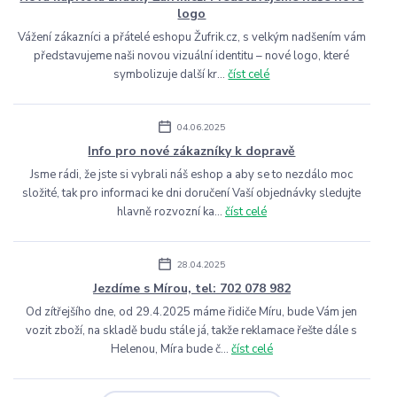
logo
Vážení zákazníci a přátelé eshopu Žufrik.cz, s velkým nadšením vám
představujeme naši novou vizuální identitu – nové logo, které
symbolizuje další kr...
číst celé
04.06.2025
Info pro nové zákazníky k dopravě
Jsme rádi, že jste si vybrali náš eshop a aby se to nezdálo moc
složité, tak pro informaci ke dni doručení Vaší objednávky sledujte
hlavně rozvozní ka...
číst celé
28.04.2025
Jezdíme s Mírou, tel: 702 078 982
Od zítřejšího dne, od 29.4.2025 máme řidiče Míru, bude Vám jen
vozit zboží, na skladě budu stále já, takže reklamace řešte dále s
Helenou, Míra bude č...
číst celé