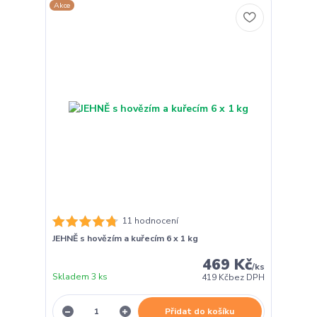
Akce
11 hodnocení
JEHNĚ s hovězím a kuřecím 6 x 1 kg
469 Kč
/
ks
Skladem 3 ks
419 Kč
bez DPH
Přidat do košíku