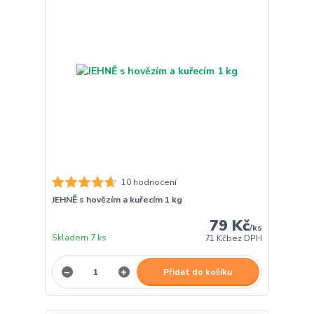
10 hodnocení
JEHNĚ s hovězím a kuřecím 1 kg
79 Kč
/
ks
Skladem 7 ks
71 Kč
bez DPH
Přidat do košíku