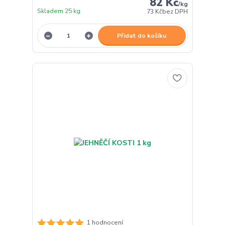
82 Kč
/
kg
Skladem 25 kg
73 Kč
bez DPH
Přidat do košíku
1 hodnocení