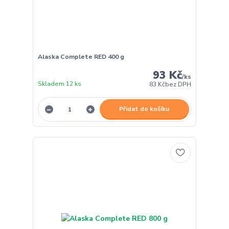
Alaska Complete RED 400 g
93 Kč
/
ks
Skladem 12 ks
83 Kč
bez DPH
Přidat do košíku