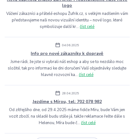
logo
Vážení zákazníci a přátelé eshopu Žufrik.cz, s velkým nadšením vám
představujeme naši novou vizuální identitu – nové logo, které
symbolizuje další kr...
číst celé
04.06.2025
Info pro nové zákazníky k dopravě
Jsme rádi, že jste si vybrali náš eshop a aby se to nezdálo moc
složité, tak pro informaci ke dni doručení Vaší objednávky sledujte
hlavně rozvozní ka...
číst celé
28.04.2025
Jezdíme s Mírou, tel: 702 078 982
Od zítřejšího dne, od 29.4.2025 máme řidiče Míru, bude Vám jen
vozit zboží, na skladě budu stále já, takže reklamace řešte dále s
Helenou, Míra bude č...
číst celé