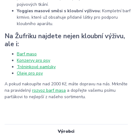
pojivových tkání.
Yoggies masové směsi s kloubní výživou:
Kompletní barf
krmivo, které už obsahuje přidané látky pro podporu
kloubního aparátu.
Na Žufriku najdete nejen kloubní výživu,
ale i:
Barf maso
Konzervy pro psy
Tréninkové pamlsky
Oleje pro psy
A pokud nakoupíte nad 2000 Kč, máte dopravu na nás. Mrkněte
na pravidelný
rozvoz barf masa
a dopřejte vašemu psímu
parťákovi to nejlepší z našeho sortimentu.
Výrobci