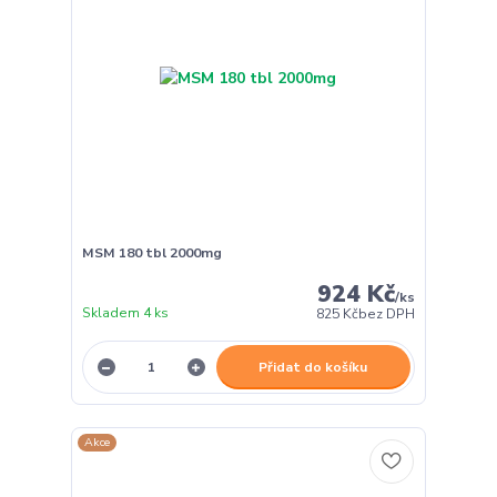
MSM 180 tbl 2000mg
924 Kč
/
ks
Skladem 4 ks
825 Kč
bez DPH
Přidat do košíku
Akce