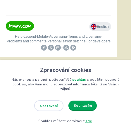
Zpracování cookies
Kontakty
Náš e-shop a partneři potřebují Váš
souhlas
s použitím souborů
cookies, aby Vám mohli zobrazovat informace týkající se Vašich
zájmů.
Helena Bayerová
Souhlasím
Nastavení
+420 604 711 491
(Po-Čt, 8-16 hod.)
Souhlas můžete odmítnout
zde
.
info@zufrik.cz