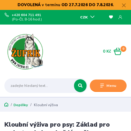
DOVOLENÁ
v termínu
OD 27.7.2026 DO 7.8.2026
.
+420 604 711 491
CZK
(Po-Čt, 8-16 hod.)
0
0 Kč
Menu
Doplňky
Kloubní výživa
Kloubní výživa pro psy: Základ pro