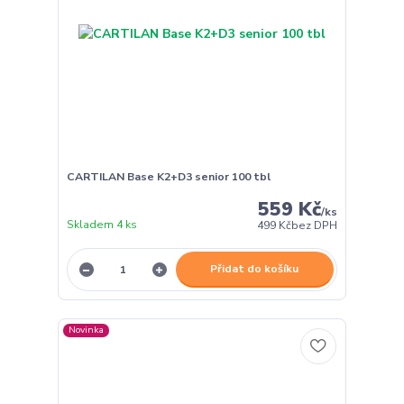
CARTILAN Base K2+D3 senior 100 tbl
559 Kč
/
ks
Skladem 4 ks
499 Kč
bez DPH
Přidat do košíku
Novinka