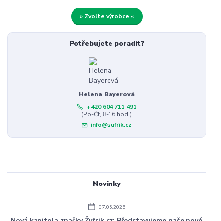
» Zvolte výrobce «
Potřebujete poradit?
Helena Bayerová
+420 604 711 491
(Po-Čt, 8-16 hod.)
info@zufrik.cz
Novinky
07.05.2025
Nová kapitola značky Žufrik.cz: Představujeme naše nové