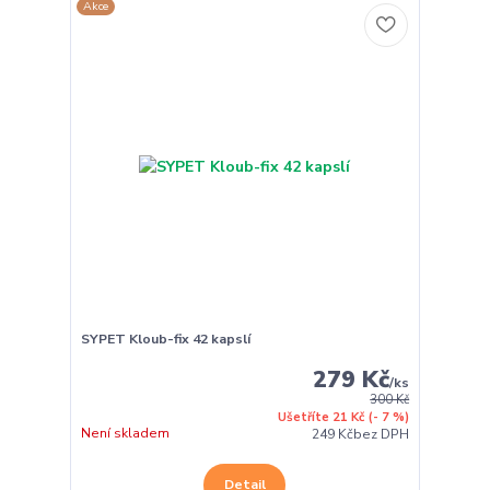
Akce
SYPET Kloub-fix 42 kapslí
279 Kč
/
ks
300 Kč
Ušetříte 21 Kč
(- 7 %)
Není skladem
249 Kč
bez DPH
Detail