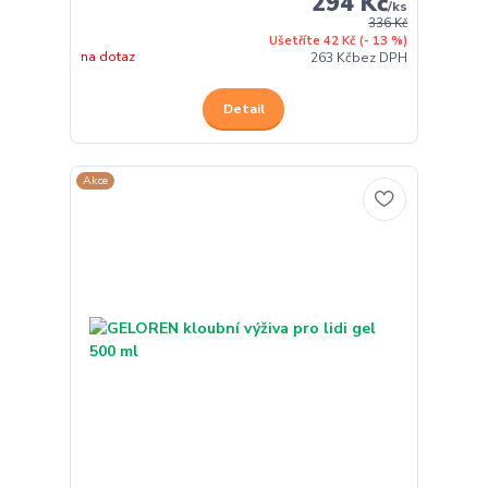
294 Kč
/
ks
336 Kč
Ušetříte 42 Kč
(- 13 %)
na dotaz
263 Kč
bez DPH
Detail
Akce