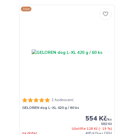
Akce
1 hodnocení
GELOREN dog L-XL 420 g / 60 ks
554 Kč
/
ks
682 Kč
Ušetříte 128 Kč
(- 19 %)
na dotaz
495 Kč
bez DPH