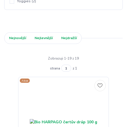
Yoggies
(2)
Nejnovější
Nejlevnější
Nejdražší
Zobrazuji 1-19 z 19
strana
z 1
Akce