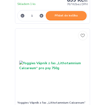
859 Kč
/
ks
Skladem 1 ks
767 Kč
bez DPH
Přidat do košíku
Yoggies Vápník z řas „Lithotamnium Calcareum“