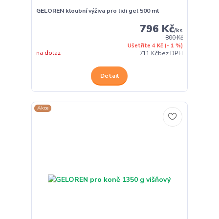
GELOREN kloubní výživa pro lidi gel 500 ml
796 Kč
/
ks
800 Kč
Ušetříte 4 Kč
(- 1 %)
na dotaz
711 Kč
bez DPH
Detail
Akce