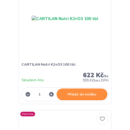
CARTILAN Nutri K2+D3 100 tbl
622 Kč
/
ks
Skladem 4 ks
555 Kč
bez DPH
Přidat do košíku
Novinka