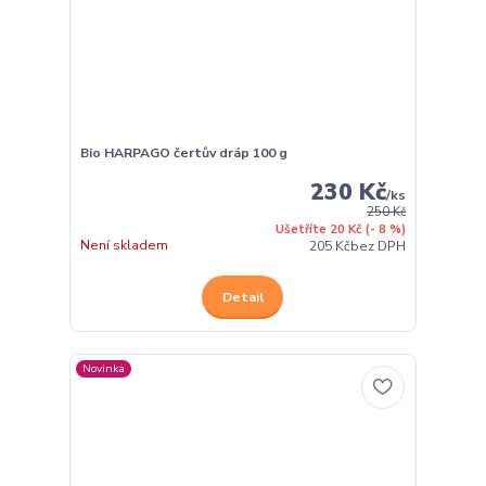
Bio HARPAGO čertův dráp 100 g
230 Kč
/
ks
250 Kč
Ušetříte 20 Kč
(- 8 %)
Není skladem
205 Kč
bez DPH
Detail
Novinka