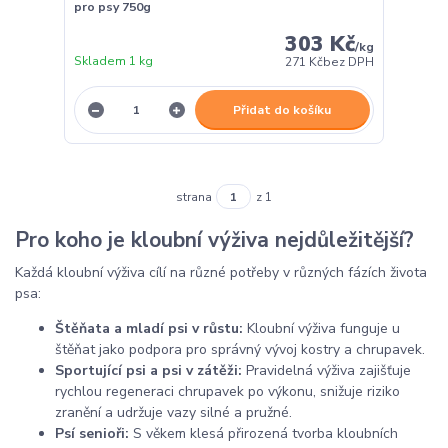
pro psy 750g
303 Kč
/
kg
Skladem 1 kg
271 Kč
bez DPH
Přidat do košíku
strana
z 1
Pro koho je kloubní výživa nejdůležitější?
Každá kloubní výživa cílí na různé potřeby v různých fázích života
psa:
Štěňata a mladí psi v růstu:
Kloubní výživa funguje u
štěňat jako podpora pro správný vývoj kostry a chrupavek.
Sportující psi a psi v zátěži:
Pravidelná výživa zajišťuje
rychlou regeneraci chrupavek po výkonu, snižuje riziko
zranění a udržuje vazy silné a pružné.
Psí senioři:
S věkem klesá přirozená tvorba kloubních