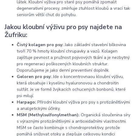
látek. Kloubní výživa pro staré psy pomáhá zpomalit
degenerativní procesy, zmírňuje ztuhlost kloubů a vrací tak
seniorům větší chuť do pohybu.
Jakou kloubní výživu pro psy najdete na
Žufriku:
Čistý kolagen pro psy:
Jako základní stavební bílkovina
tvoří 70 % hmoty kloubní chrupavky a vazů. Kolagen
zajišťuje pevnost a pružnost pojivových tkání a je nezbytný
pro regeneraci poškozených kloubních struktur.
Doporučujeme je jako denní preventivní doplněk.
Geloren pro psy:
Jde o koncentrovnaou kloubní výživu,
která obsahuje i kyselinu hyaluronovou a chondroitin
sulfát. Je ve formě žvýkacích ochucených bonbonů, které
psi milují.
Harpago:
Přírodní kloubní výživa pro psy s protizánětlivými
a analgetickými účinky.
MSM (Methylsulfonylmethan):
Organická sloučenina síry
s výraznými protizánětlivými a antioxidačními vlastnostmi.
MSM se často kombinuje s chondroprotektivy, protože
pomáhá snižovat otoky a zlepšuje celkovou kondici