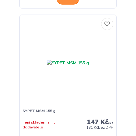
SYPET MSM 155 g
147 Kč
není skladem ani u
/
ks
dodavatele
131 Kč
bez DPH