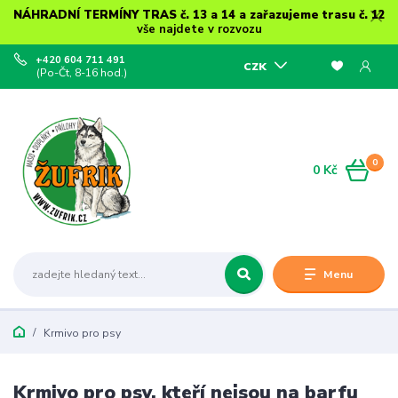
NÁHRADNÍ TERMÍNY TRAS č. 13 a 14 a zařazujeme trasu č. 12
vše najdete v rozvozu
+420 604 711 491
CZK
(Po-Čt, 8-16 hod.)
0
0 Kč
Menu
Krmivo pro psy
Krmivo pro psy, kteří nejsou na barfu