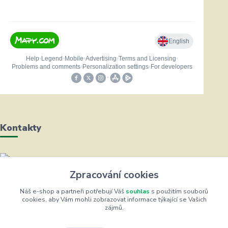
Kontakty
Helena Bayerová
Zpracování cookies
+420 604 711 491
(Po-Čt, 8-16 hod.)
Náš e-shop a partneři potřebují Váš
souhlas
s použitím souborů
cookies, aby Vám mohli zobrazovat informace týkající se Vašich
zájmů.
info@zufrik.cz