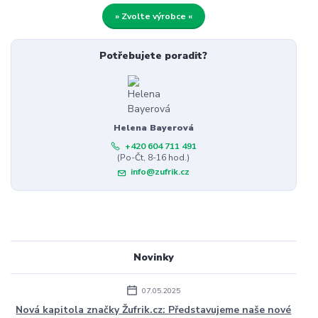
» Zvolte výrobce «
Potřebujete poradit?
Helena Bayerová
+420 604 711 491
(Po-Čt, 8-16 hod.)
info@zufrik.cz
Novinky
07.05.2025
Nová kapitola značky Žufrik.cz: Představujeme naše nové