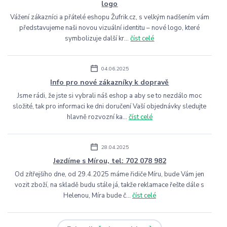
logo
Vážení zákazníci a přátelé eshopu Žufrik.cz, s velkým nadšením vám
představujeme naši novou vizuální identitu – nové logo, které
symbolizuje další kr...
číst celé
04.06.2025
Info pro nové zákazníky k dopravě
Jsme rádi, že jste si vybrali náš eshop a aby se to nezdálo moc
složité, tak pro informaci ke dni doručení Vaší objednávky sledujte
hlavně rozvozní ka...
číst celé
28.04.2025
Jezdíme s Mírou, tel: 702 078 982
Od zítřejšího dne, od 29.4.2025 máme řidiče Míru, bude Vám jen
vozit zboží, na skladě budu stále já, takže reklamace řešte dále s
Helenou, Míra bude č...
číst celé