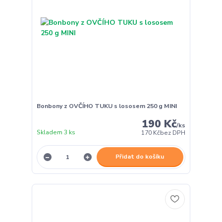
Bonbony z OVČÍHO TUKU s lososem 250 g MINI
190 Kč
/
ks
Skladem 3 ks
170 Kč
bez DPH
Přidat do košíku