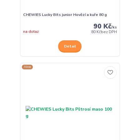
CHEWIES Lucky Bits junior Hovězí a kuře 80 g
90 Kč
/
ks
na dotaz
80 Kč
bez DPH
Detail
Akce