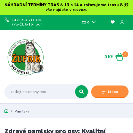
NÁHRADNÍ TERMÍNY TRAS č. 13 a 14 a zařazujeme trasu č. 12
vše najdete v rozvozu
+420 604 711 491
CZK
(Po-Čt, 8-16 hod.)
0
0 Kč
Menu
Pamlsky
Zdravé pamlsky pro psy: Kvalitní