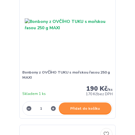
Bonbony z OVČÍHO TUKU s mořskou řasou 250 g
MAXI
190 Kč
/
ks
Skladem 1 ks
170 Kč
bez DPH
Přidat do košíku