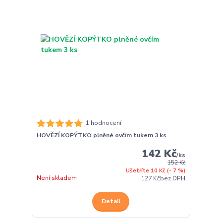
1 hodnocení
HOVĚZÍ KOPÝTKO plněné ovčím tukem 3 ks
142 Kč
/
ks
152 Kč
Ušetříte 10 Kč
(- 7 %)
Není skladem
127 Kč
bez DPH
Detail