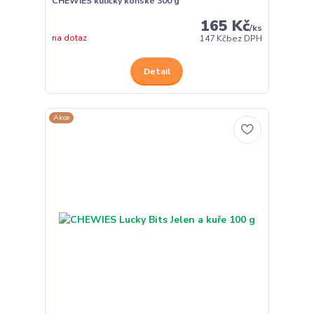
CHEWIES kuličky koňské 300 g
165 Kč
/
ks
na dotaz
147 Kč
bez DPH
Detail
Akce