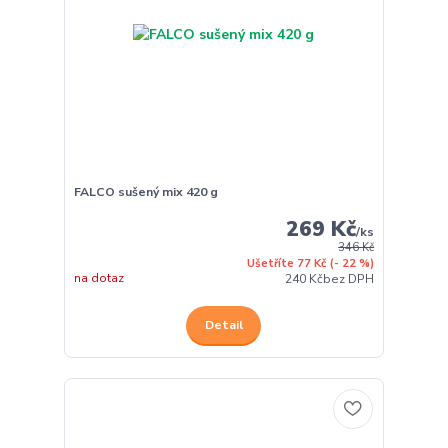
FALCO sušený mix 420 g
269 Kč
/
ks
346 Kč
Ušetříte 77 Kč
(- 22 %)
na dotaz
240 Kč
bez DPH
Detail