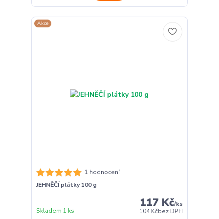
Akce
1 hodnocení
JEHNĚČÍ plátky 100 g
117 Kč
/
ks
Skladem 1 ks
104 Kč
bez DPH