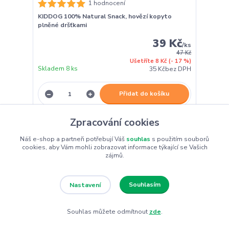
1 hodnocení
KIDDOG 100% Natural Snack, hovězí kopyto
plněné dršťkami
39 Kč
/
ks
47 Kč
Ušetříte 8 Kč
(- 17 %)
Skladem 8 ks
35 Kč
bez DPH
Přidat do košíku
Zpracování cookies
Novinka
Náš e-shop a partneři potřebují Váš
souhlas
s použitím souborů
cookies, aby Vám mohli zobrazovat informace týkající se Vašich
zájmů.
Souhlasím
Nastavení
Souhlas můžete odmítnout
zde
.