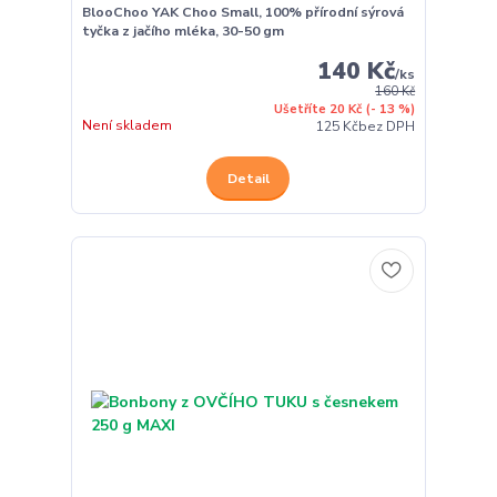
BlooChoo YAK Choo Small, 100% přírodní sýrová
tyčka z jačího mléka, 30-50 gm
140 Kč
/
ks
160 Kč
Ušetříte 20 Kč
(- 13 %)
Není skladem
125 Kč
bez DPH
Detail