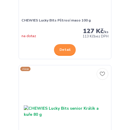
CHEWIES Lucky Bits Pštrosí maso 100 g
127 Kč
/
ks
na dotaz
113 Kč
bez DPH
Detail
Akce