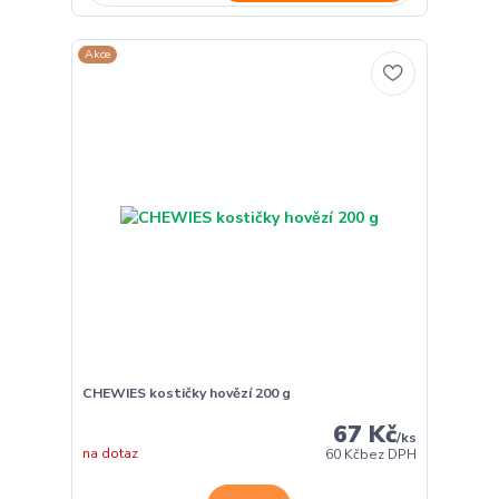
Akce
CHEWIES kostičky hovězí 200 g
67 Kč
/
ks
na dotaz
60 Kč
bez DPH