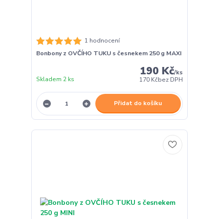
1 hodnocení
Bonbony z OVČÍHO TUKU s česnekem 250 g MAXI
190 Kč
/
ks
Skladem 2 ks
170 Kč
bez DPH
Přidat do košíku