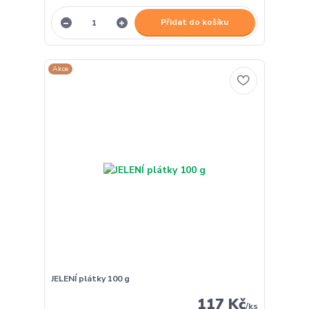
Přidat do košíku
Akce
JELENÍ plátky 100 g
117 Kč
/
ks