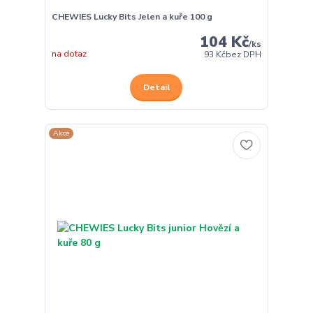
CHEWIES Lucky Bits Jelen a kuře 100 g
104 Kč
/
ks
na dotaz
93 Kč
bez DPH
Detail
Akce