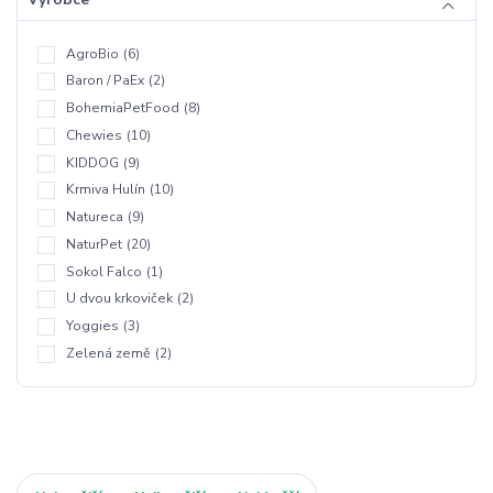
AgroBio
(6)
Baron / PaEx
(2)
BohemiaPetFood
(8)
Chewies
(10)
KIDDOG
(9)
Krmiva Hulín
(10)
Natureca
(9)
NaturPet
(20)
Sokol Falco
(1)
U dvou krkoviček
(2)
Yoggies
(3)
Zelená země
(2)