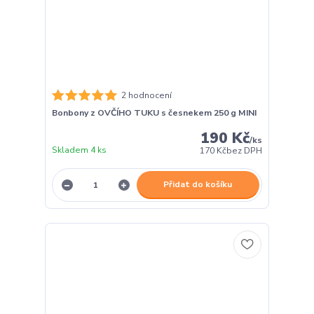
2 hodnocení
Bonbony z OVČÍHO TUKU s česnekem 250 g MINI
190 Kč
/
ks
Skladem 4 ks
170 Kč
bez DPH
Přidat do košíku