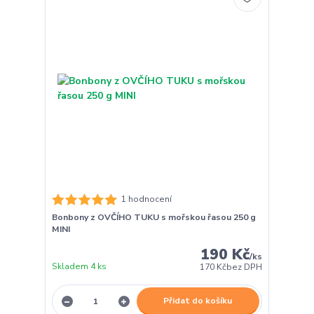
1 hodnocení
Bonbony z OVČÍHO TUKU s mořskou řasou 250 g
MINI
190 Kč
/
ks
Skladem 4 ks
170 Kč
bez DPH
Přidat do košíku