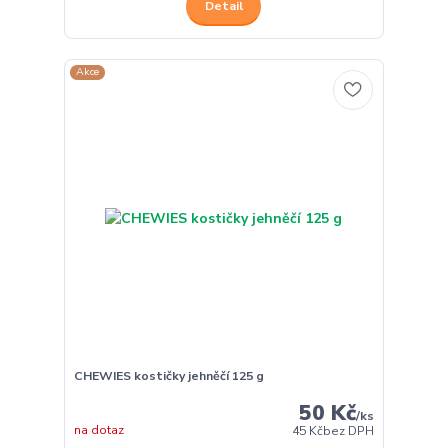
Detail
Akce
CHEWIES kostičky jehněčí 125 g
50 Kč
/
ks
na dotaz
45 Kč
bez DPH