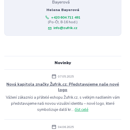
Helena Bayerová
+420 604 711 491
(Po-Čt, 8-16 hod.)
info@zufrik.cz
Novinky
07.05.2025
Nová kapitola značky Žufrik.cz: Představujeme naše nové
logo
Vážení zákazníci a přátelé eshopu Žufrik.cz, s velkým nadšením vám
představujeme naši novou vizuální identitu – nové logo, které
symbolizuje další kr...
číst celé
04.06.2025