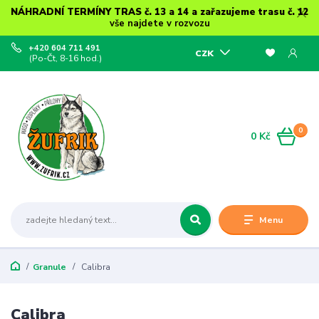
NÁHRADNÍ TERMÍNY TRAS č. 13 a 14 a zařazujeme trasu č. 12
vše najdete v rozvozu
+420 604 711 491
CZK
(Po-Čt, 8-16 hod.)
0
0 Kč
Menu
Granule
Calibra
Calibra