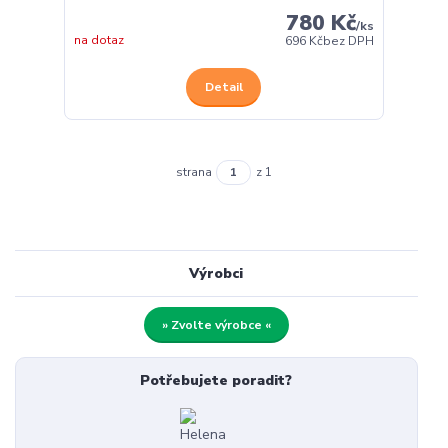
780 Kč
/
ks
na dotaz
696 Kč
bez DPH
Detail
strana
z 1
Výrobci
» Zvolte výrobce «
Potřebujete poradit?