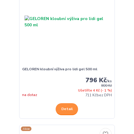
GELOREN kloubní výživa pro lidi gel 500 ml
796 Kč
/
ks
800 Kč
Ušetříte 4 Kč
(- 1 %)
na dotaz
711 Kč
bez DPH
Detail
Akce