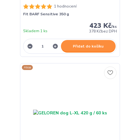
1 hodnocení
Fit BARF Sensitive 350 g
423 Kč
/
ks
Skladem 1 ks
378 Kč
bez DPH
Přidat do košíku
Akce