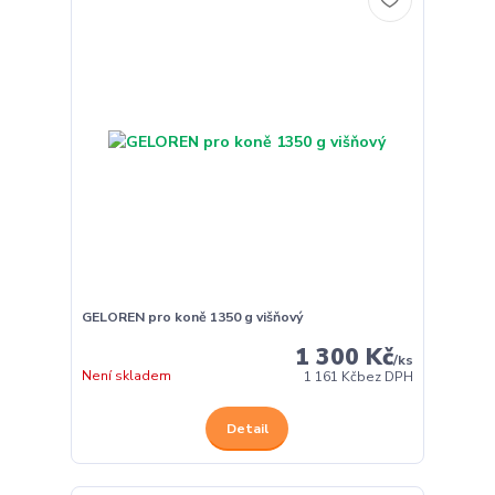
GELOREN pro koně 1350 g višňový
1 300 Kč
/
ks
Není skladem
1 161 Kč
bez DPH
Detail