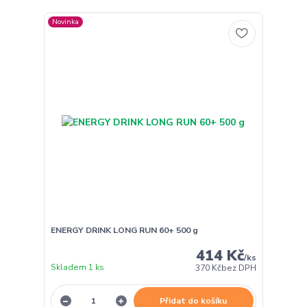
Novinka
ENERGY DRINK LONG RUN 60+ 500 g
414 Kč
/
ks
Skladem 1 ks
370 Kč
bez DPH
Přidat do košíku