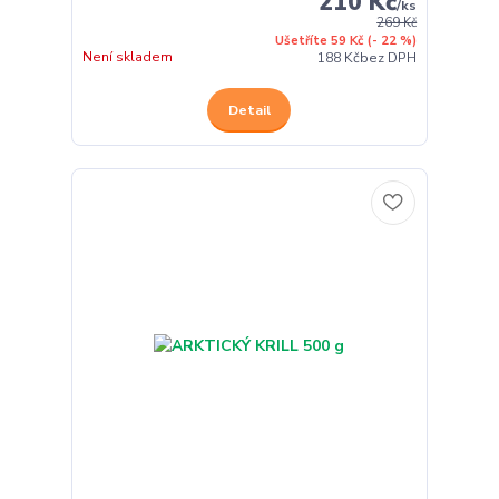
210 Kč
/
ks
269 Kč
Ušetříte 59 Kč
(- 22 %)
Není skladem
188 Kč
bez DPH
Detail