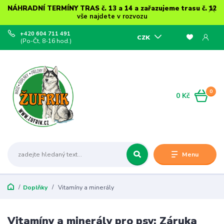
NÁHRADNÍ TERMÍNY TRAS č. 13 a 14 a zařazujeme trasu č. 12
vše najdete v rozvozu
+420 604 711 491
CZK
(Po-Čt, 8-16 hod.)
0
0 Kč
Menu
Doplňky
Vitamíny a minerály
Vitamíny a minerály pro psy: Záruka