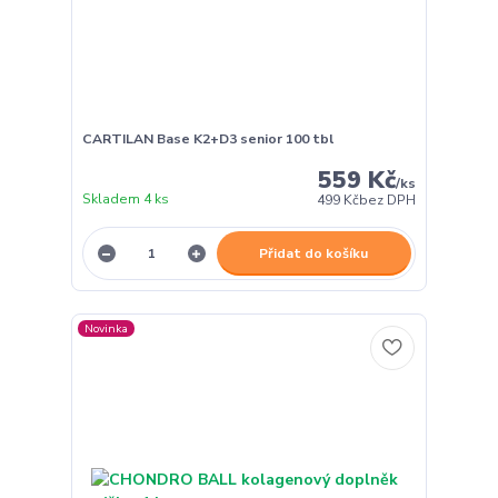
CARTILAN Base K2+D3 senior 100 tbl
559 Kč
/
ks
Skladem 4 ks
499 Kč
bez DPH
Přidat do košíku
Novinka