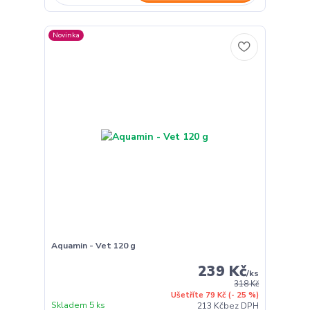
Novinka
Aquamin - Vet 120 g
239 Kč
/
ks
318 Kč
Ušetříte 79 Kč
(- 25 %)
Skladem 5 ks
213 Kč
bez DPH