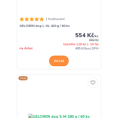
1 hodnocení
GELOREN dog L-XL 420 g / 60 ks
554 Kč
/
ks
682 Kč
Ušetříte 128 Kč
(- 19 %)
na dotaz
495 Kč
bez DPH
Detail
Akce