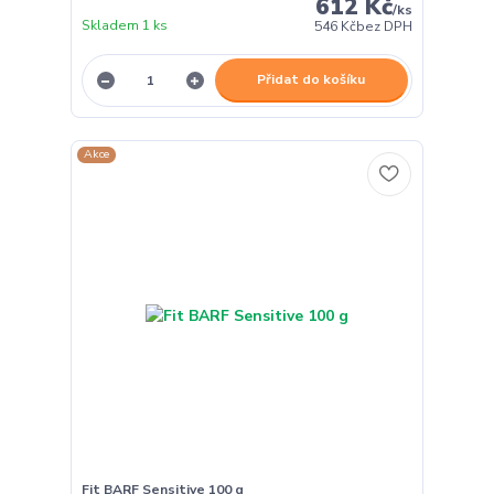
612 Kč
/
ks
Skladem 1 ks
546 Kč
bez DPH
Přidat do košíku
Akce
Fit BARF Sensitive 100 g