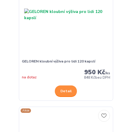
GELOREN kloubní výživa pro lidi 120 kapslí
950 Kč
/
ks
na dotaz
848 Kč
bez DPH
Detail
Akce