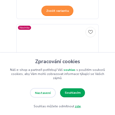
Zvolit variantu
Novinka
Zpracování cookies
Náš e-shop a partneři potřebují Váš
souhlas
s použitím souborů
cookies, aby Vám mohli zobrazovat informace týkající se Vašich
zájmů.
Souhlasím
Nastavení
1 hodnocení
Souhlas můžete odmítnout
zde
.
KOLAGEN TRIPLET MIX s astaxanthinem 0,5 kg