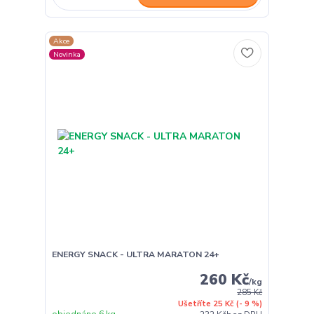
Akce
Novinka
ENERGY SNACK - ULTRA MARATON 24+
260 Kč
/
kg
285 Kč
Ušetříte 25 Kč
(- 9 %)