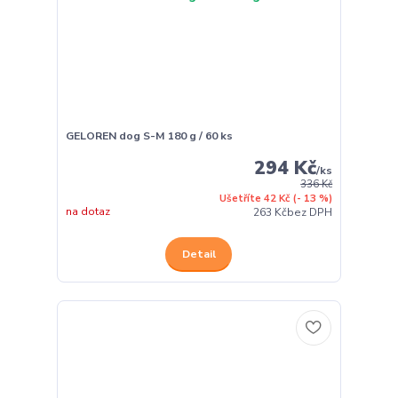
GELOREN dog S-M 180 g / 60 ks
294 Kč
/
ks
336 Kč
Ušetříte 42 Kč
(- 13 %)
na dotaz
263 Kč
bez DPH
Detail