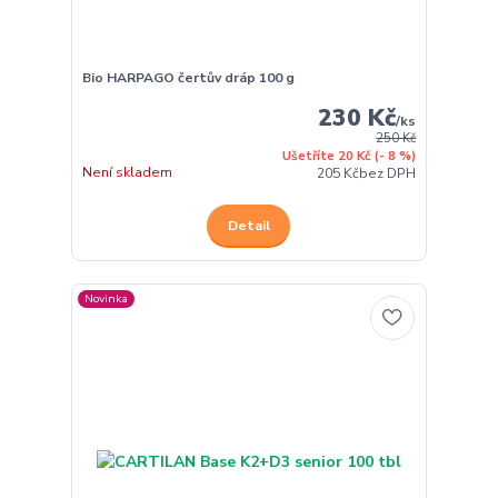
Bio HARPAGO čertův dráp 100 g
230 Kč
/
ks
250 Kč
Ušetříte 20 Kč
(- 8 %)
Není skladem
205 Kč
bez DPH
Detail
Novinka