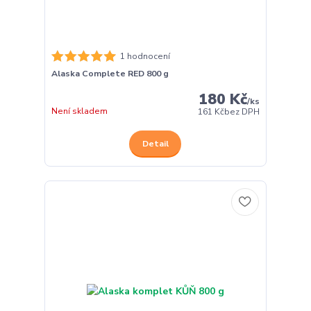
1 hodnocení
Alaska Complete RED 800 g
180 Kč
/
ks
Není skladem
161 Kč
bez DPH
Detail