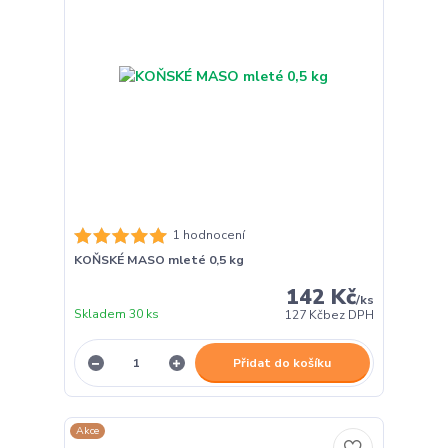
1 hodnocení
KOŇSKÉ MASO mleté 0,5 kg
142 Kč
/
ks
Skladem 30 ks
127 Kč
bez DPH
Přidat do košíku
Akce