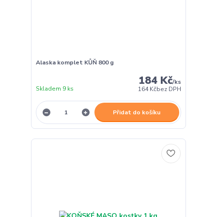
Alaska komplet KŮŇ 800 g
184 Kč
/
ks
Skladem 9 ks
164 Kč
bez DPH
Přidat do košíku