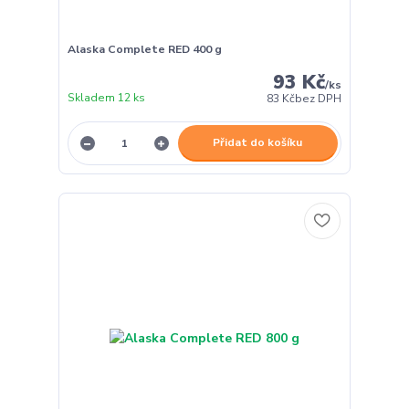
Alaska Complete RED 400 g
93 Kč
/
ks
Skladem 12 ks
83 Kč
bez DPH
Přidat do košíku