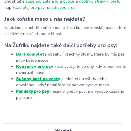
přidat také
sušenou zeleninu a ovoce
a
doplňky stravy k barfu
,
například
olej pro psy na zdravou srst
.
Jaké koňské maso u nás najdete?
Nabízíme jak mleté koňské maso, tak i kusové koňské maso, které
si můžete nakrájet podle libosti.
Na Žufriku najdete také další potřeby pro psy:
Barf komplety
obsahují všechny složky, které by měl pes
mít v každé misce.
Konzervy pro psy
zase využijete ve dny, kdy zapomenete
rozmrazit maso.
Sušený barf na cesty
je ideální na výlety nebo
dovolenou, když nemůžete skladovat syrové maso.
Pamlsky pro psy
nesmí chybět v povinné výbavě každého
pejskaře.
Výrobci