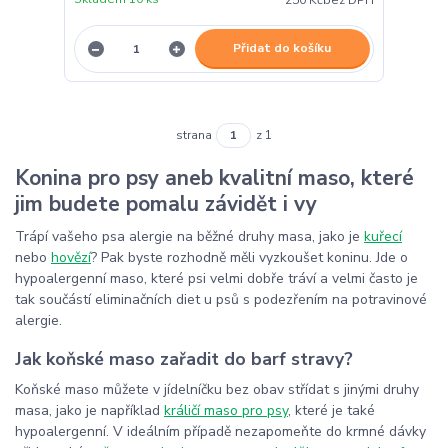
250 Kč
bez DPH
Přidat do košíku
strana
z 1
Konina pro psy aneb kvalitní maso, které
jim budete pomalu závidět i vy
Trápí vašeho psa alergie na běžné druhy masa, jako je
kuřecí
nebo
hovězí
? Pak byste rozhodně měli vyzkoušet koninu. Jde o
hypoalergenní maso, které psi velmi dobře tráví a velmi často je
tak součástí eliminačních diet u psů s podezřením na potravinové
alergie.
Jak koňské maso zařadit do barf stravy?
Koňské maso můžete v jídelníčku bez obav střídat s jinými druhy
masa, jako je například
králičí maso pro psy
, které je také
hypoalergenní. V ideálním případě nezapomeňte do krmné dávky