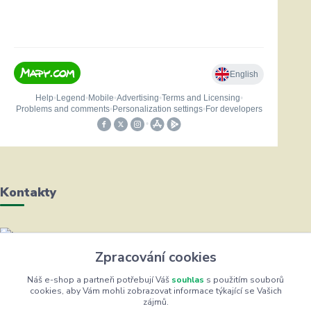
Kontakty
Helena Bayerová
Zpracování cookies
+420 604 711 491
(Po-Čt, 8-16 hod.)
Náš e-shop a partneři potřebují Váš
souhlas
s použitím souborů
cookies, aby Vám mohli zobrazovat informace týkající se Vašich
zájmů.
info@zufrik.cz