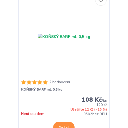
2 hodnocení
KOŇSKÝ BARF ml. 0,5 kg
108 Kč
/
ks
120 Kč
Ušetříte 12 Kč
(- 10 %)
Není skladem
96 Kč
bez DPH
Detail