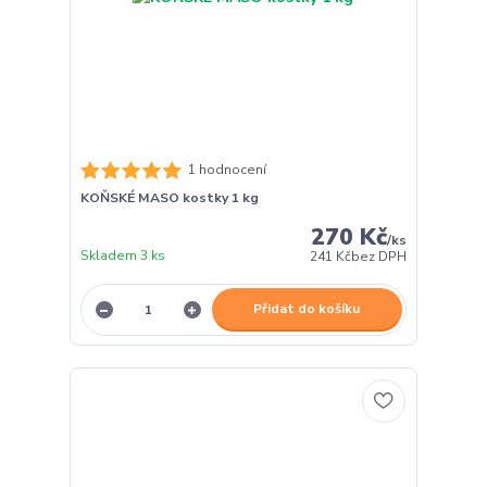
1 hodnocení
KOŇSKÉ MASO kostky 1 kg
270 Kč
/
ks
Skladem 3 ks
241 Kč
bez DPH
Přidat do košíku