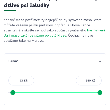
citlivé psí žaludky
Koňské maso patří mezi ty nejlepší druhy syrového masa, které
můžete vašemu psímu parťákovi dopřát. Je libové, lehce
stravitelné a skvěle se hodí jako součást vyváženého
barf krmení
.
Barf maso také rozvážíme po celé Praze
, Čechách a nově
zavážíme také na Moravu.
Cena:
Kč
Kč