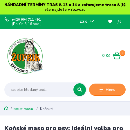
NÁHRADNÍ TERMÍNY TRAS č. 13 a 14 a zařazujeme trasu č. 12
vše najdete v rozvozu
+420 604 711 491
CZK
(Po-Čt, 8-16 hod.)
0
0 Kč
Menu
BARF maso
Koňské
Koňské maso pro psy: Ideální volba pro