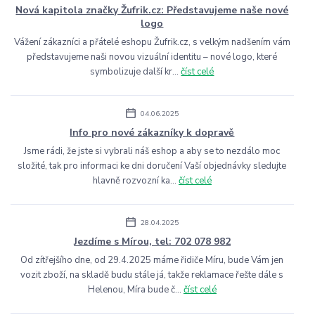
Nová kapitola značky Žufrik.cz: Představujeme naše nové
logo
Vážení zákazníci a přátelé eshopu Žufrik.cz, s velkým nadšením vám
představujeme naši novou vizuální identitu – nové logo, které
symbolizuje další kr...
číst celé
04.06.2025
Info pro nové zákazníky k dopravě
Jsme rádi, že jste si vybrali náš eshop a aby se to nezdálo moc
složité, tak pro informaci ke dni doručení Vaší objednávky sledujte
hlavně rozvozní ka...
číst celé
28.04.2025
Jezdíme s Mírou, tel: 702 078 982
Od zítřejšího dne, od 29.4.2025 máme řidiče Míru, bude Vám jen
vozit zboží, na skladě budu stále já, takže reklamace řešte dále s
Helenou, Míra bude č...
číst celé