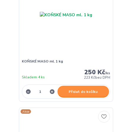
KOŇSKÉ MASO ml. 1 kg
250 Kč
/
ks
Skladem 4 ks
223 Kč
bez DPH
Přidat do košíku
Akce