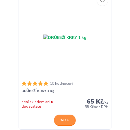
15 hodnocení
DRŮBEŽÍ KRKY 1 kg
65 Kč
není skladem ani u
/
ks
dodavatele
58 Kč
bez DPH
Detail