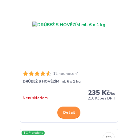
12 hodnocení
DRŮBEŽ S HOVĚZÍM ml. 6 x 1 kg
235 Kč
/
ks
Není skladem
210 Kč
bez DPH
Detail
TOP produkt