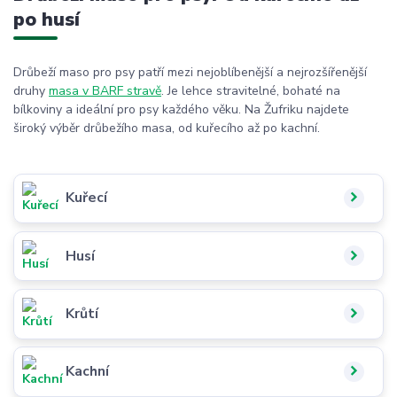
po husí
Drůbeží maso pro psy patří mezi nejoblíbenější a nejrozšířenější
druhy
masa v BARF stravě
. Je lehce stravitelné, bohaté na
bílkoviny a ideální pro psy každého věku. Na Žufriku najdete
široký výběr drůbežího masa, od kuřecího až po kachní.
Kuřecí
Husí
Krůtí
Kachní