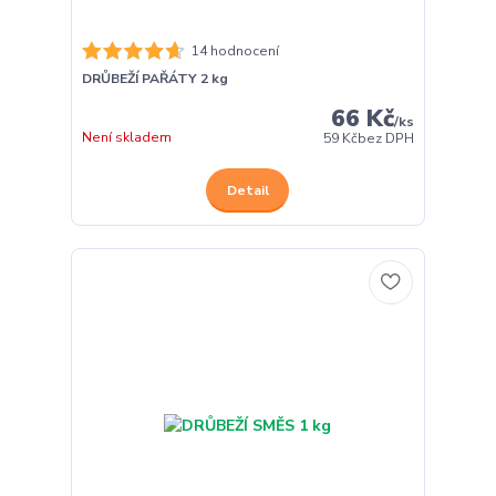
14 hodnocení
DRŮBEŽÍ PAŘÁTY 2 kg
66 Kč
/
ks
Není skladem
59 Kč
bez DPH
Detail