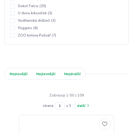
Sokol Falco
(30)
U dvou krkoviček
(3)
Vodňanská drůbež
(3)
Yoggies
(6)
ZOO krmiva Pošvář
(7)
Nejnovější
Nejlevnější
Nejdražší
Zobrazuji 1-50 z 109
strana
z 3
další