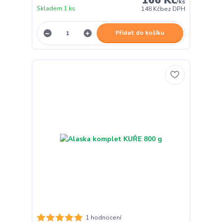
166 Kč
/
ks
Skladem 1 ks
148 Kč
bez DPH
Přidat do košíku
1 hodnocení