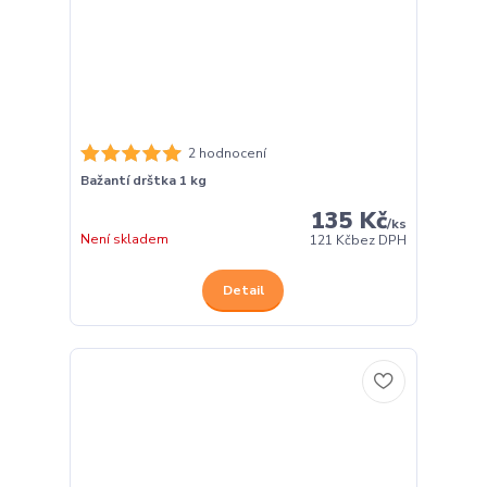
2 hodnocení
Bažantí drštka 1 kg
135 Kč
/
ks
Není skladem
121 Kč
bez DPH
Detail