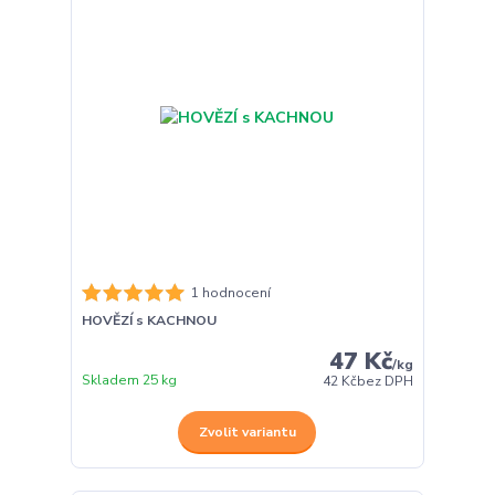
1 hodnocení
HOVĚZÍ s KACHNOU
47 Kč
/
kg
Skladem 25 kg
42 Kč
bez DPH
Zvolit variantu