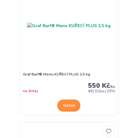
Graf Barf® Menu KUŘECÍ PLUS 2,5 kg
550 Kč
/
ks
na dotaz
491 Kč
bez DPH
Detail