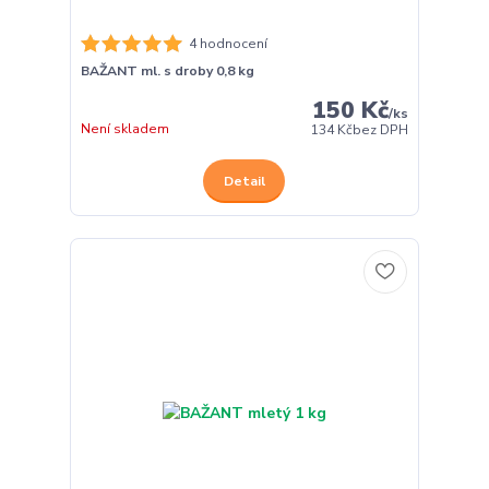
4 hodnocení
BAŽANT ml. s droby 0,8 kg
150 Kč
/
ks
Není skladem
134 Kč
bez DPH
Detail