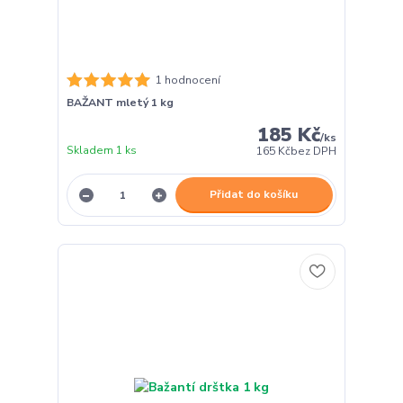
1 hodnocení
BAŽANT mletý 1 kg
185 Kč
/
ks
Skladem 1 ks
165 Kč
bez DPH
Přidat do košíku