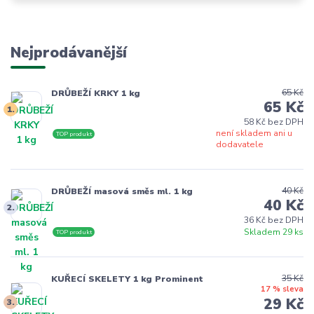
Nejprodávanější
65 Kč
DRŮBEŽÍ KRKY 1 kg
65 Kč
1.
58 Kč bez DPH
není skladem ani u
TOP produkt
dodavatele
40 Kč
DRŮBEŽÍ masová směs ml. 1 kg
40 Kč
2.
36 Kč bez DPH
Skladem 29 ks
TOP produkt
35 Kč
KUŘECÍ SKELETY 1 kg Prominent
17 % sleva
29 Kč
3.