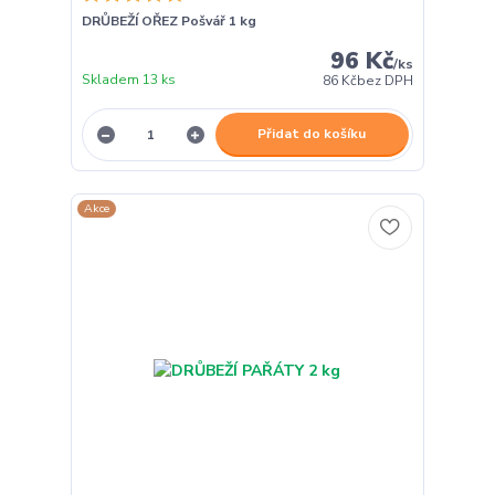
DRŮBEŽÍ OŘEZ Pošvář 1 kg
96 Kč
/
ks
Skladem 13 ks
86 Kč
bez DPH
Přidat do košíku
Akce