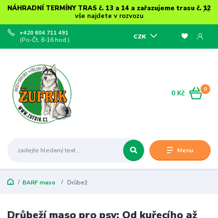
NÁHRADNÍ TERMÍNY TRAS č. 13 a 14 a zařazujeme trasu č. 12
vše najdete v rozvozu
+420 604 711 491
CZK
(Po-Čt, 8-16 hod.)
0
0 Kč
Menu
BARF maso
Drůbež
Drůbeží maso pro psy: Od kuřecího až