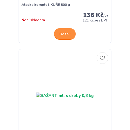
Alaska komplet KUŘE 800 g
136 Kč
/
ks
Není skladem
121 Kč
bez DPH
Detail