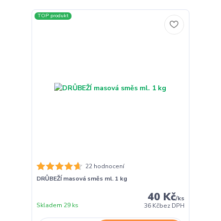
TOP produkt
22 hodnocení
DRŮBEŽÍ masová směs ml. 1 kg
40 Kč
/
ks
Skladem 29 ks
36 Kč
bez DPH