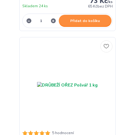
73 Kč
/
ks
Skladem 24 ks
65 Kč
bez DPH
Přidat do košíku
5 hodnocení