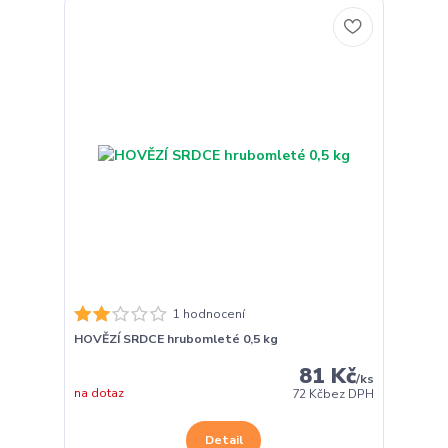
1 hodnocení
HOVĚZÍ SRDCE hrubomleté 0,5 kg
81 Kč
/
ks
na dotaz
72 Kč
bez DPH
Detail