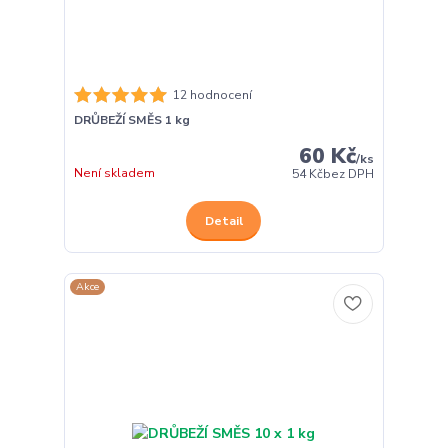
12 hodnocení
DRŮBEŽÍ SMĚS 1 kg
60 Kč
/
ks
Není skladem
54 Kč
bez DPH
Detail
Akce