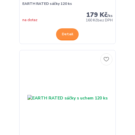
EARTH RATED sáčky 120 ks
179 Kč
/
ks
na dotaz
160 Kč
bez DPH
Detail