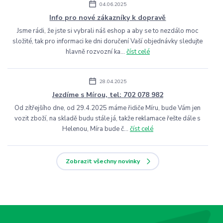
04.06.2025
Info pro nové zákazníky k dopravě
Jsme rádi, že jste si vybrali náš eshop a aby se to nezdálo moc
složité, tak pro informaci ke dni doručení Vaší objednávky sledujte
hlavně rozvozní ka...
číst celé
28.04.2025
Jezdíme s Mírou, tel: 702 078 982
Od zítřejšího dne, od 29.4.2025 máme řidiče Míru, bude Vám jen
vozit zboží, na skladě budu stále já, takže reklamace řešte dále s
Helenou, Míra bude č...
číst celé
Zobrazit všechny novinky