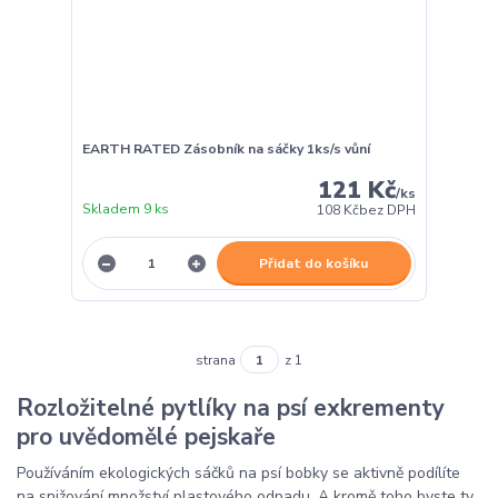
EARTH RATED Zásobník na sáčky 1ks/s vůní
121 Kč
/
ks
Skladem 9 ks
108 Kč
bez DPH
Přidat do košíku
strana
z 1
Rozložitelné pytlíky na psí exkrementy
pro uvědomělé pejskaře
Používáním ekologických sáčků na psí bobky se aktivně podílíte
na snižování množství plastového odpadu. A kromě toho byste ty