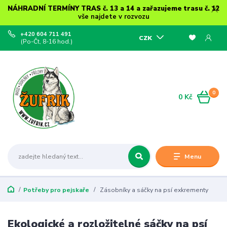
NÁHRADNÍ TERMÍNY TRAS č. 13 a 14 a zařazujeme trasu č. 12
vše najdete v rozvozu
+420 604 711 491
CZK
(Po-Čt, 8-16 hod.)
0
0 Kč
Menu
Potřeby pro pejskaře
Zásobníky a sáčky na psí exkrementy
Ekologické a rozložitelné sáčky na psí