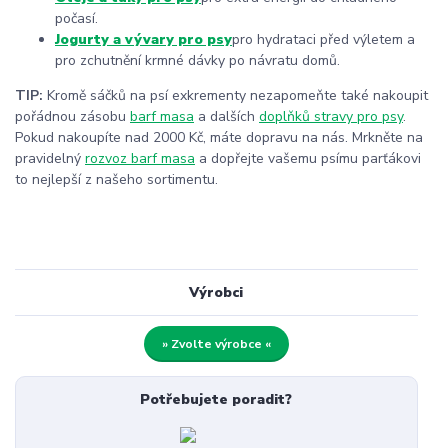
počasí.
Jogurty a vývary pro psy
pro hydrataci před výletem a
pro zchutnění krmné dávky po návratu domů.
TIP:
Kromě sáčků na psí exkrementy nezapomeňte také nakoupit
pořádnou zásobu
barf masa
a dalších
doplňků stravy pro psy
.
Pokud nakoupíte nad 2000 Kč, máte dopravu na nás. Mrkněte na
pravidelný
rozvoz barf masa
a dopřejte vašemu psímu parťákovi
to nejlepší z našeho sortimentu.
Výrobci
» Zvolte výrobce «
Potřebujete poradit?