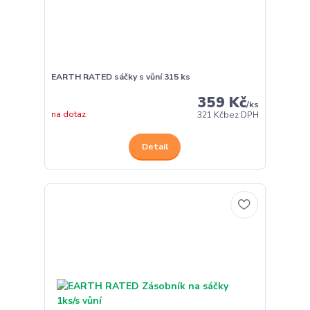
EARTH RATED sáčky s vůní 315 ks
359 Kč
/
ks
na dotaz
321 Kč
bez DPH
Detail