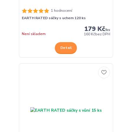
1 hodnocení
EARTH RATED sáčky s uchem 120 ks
179 Kč
/
ks
Není skladem
160 Kč
bez DPH
Detail