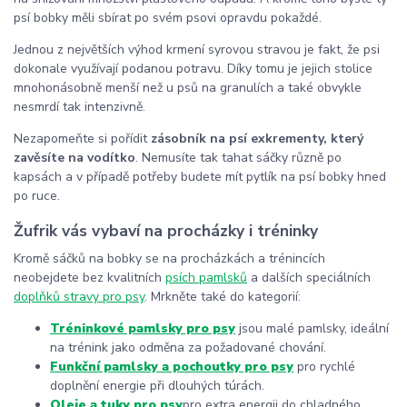
psí bobky měli sbírat po svém psovi opravdu pokaždé.
Jednou z největších výhod krmení syrovou stravou je fakt, že psi
dokonale využívají podanou potravu. Díky tomu je jejich stolice
mnohonásobně menší než u psů na granulích a také obvykle
nesmrdí tak intenzivně.
Nezapomeňte si pořídit
zásobník na psí exkrementy, který
zavěsíte na vodítko
. Nemusíte tak tahat sáčky různě po
kapsách a v případě potřeby budete mít pytlík na psí bobky hned
po ruce.
Žufrik vás vybaví na procházky i tréninky
Kromě sáčků na bobky se na procházkách a trénincích
neobejdete bez kvalitních
psích pamlsků
a dalších speciálních
doplňků stravy pro psy
. Mrkněte také do kategorií:
Tréninkové pamlsky pro psy
jsou malé pamlsky, ideální
na trénink jako odměna za požadované chování.
Funkční pamlsky a pochoutky pro psy
pro rychlé
doplnění energie při dlouhých túrách.
Oleje a tuky pro psy
pro extra energii do chladného