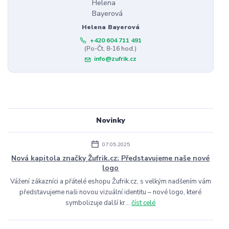
Helena Bayerová
+420 604 711 491
(Po-Čt, 8-16 hod.)
info@zufrik.cz
Novinky
07.05.2025
Nová kapitola značky Žufrik.cz: Představujeme naše nové
logo
Vážení zákazníci a přátelé eshopu Žufrik.cz, s velkým nadšením vám
představujeme naši novou vizuální identitu – nové logo, které
symbolizuje další kr...
číst celé