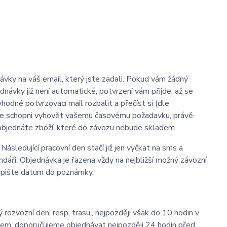
ávky na váš email, který jste zadali. Pokud vám žádný
ednávky již není automatické, potvrzení vám přijde, až se
hodné potvrzovací mail rozbalit a přečíst si (dle
sme schopni vyhovět vašemu časovému požadavku, právě
 objednáte zboží, které do závozu nebude skladem.
ásledující pracovní den stačí již jen vyčkat na sms a
dáři. Objednávka je řazena vždy na nejbližší možný závozní
vepište datum do poznámky.
ozvozní den, resp. trasu., nejpozději však do 10 hodin v
em, doporučujeme objednávat nejpozději 24 hodin před