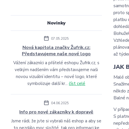
samotno
proto s
platbu 
Novinky
dohledá
Bohužel
07.05.2025
Vzhlede
plánova
Nová kapitola značky Žufrik.cz:
Představujeme naše nové logo
až týde
Vážení zákazníci a přátelé eshopu Žufrik.cz, s
JAK 
velkým nadšením vám představujeme naši
novou vizuální identitu – nové logo, které
Malé ob
symbolizuje další kr...
číst celé
Snažíme
někdo z
Balné n
04.06.2025
V přípa
Info pro nové zákazníky k dopravě
S platn
Jsme rádi, že jste si vybrali náš eshop a aby se
nepředs
to nezdálo moc složité, tak pro informaci ke