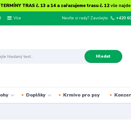
ERMÍNY TRAS č. 13 a 14 a zařazujeme trasu č. 12
vše najde
R
Nevíte si rady? Zavolejte.
+420 6
Více
Hledat
lohy
Doplňky
Krmivo pro psy
Konze