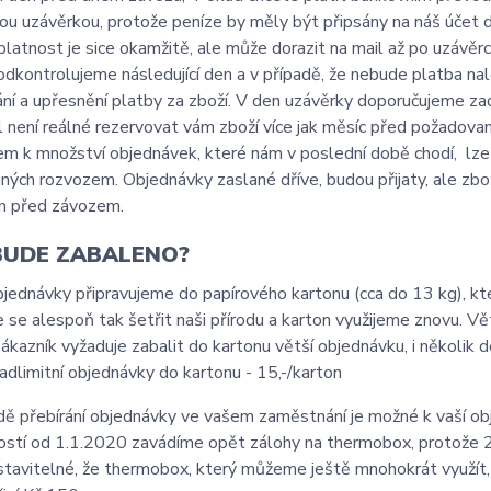
u uzávěrkou, protože peníze by měly být připsány na náš účet do
platnost je sice okamžitě, ale může dorazit na mail až po uzávě
odkontrolujeme následující den a v případě, že nebude platba n
ní a upřesnění platby za zboží. V den uzávěrky doporučujeme zadá
 není reálné rezervovat vám zboží více jak měsíc před požadova
m k množství objednávek, které nám v poslední době chodí, lz
ných rozvozem. Objednávky zaslané dříve, budou přijaty, ale zb
n před závozem.
BUDE ZABALENO?
jednávky připravujeme do papírového kartonu (cca do 13 kg), kte
 se alespoň tak šetřit naši přírodu a karton využijeme znovu. V
ákazník vyžaduje zabalit do kartonu větší objednávku, i několik 
adlimitní objednávky do kartonu - 15,-/karton
dě přebírání objednávky ve vašem zaměstnání je možné k vaší ob
ostí od 1.1.2020 zavádíme opět zálohy na thermobox, protože 2
tavitelné, že thermobox, který můžeme ještě mnohokrát využít, z