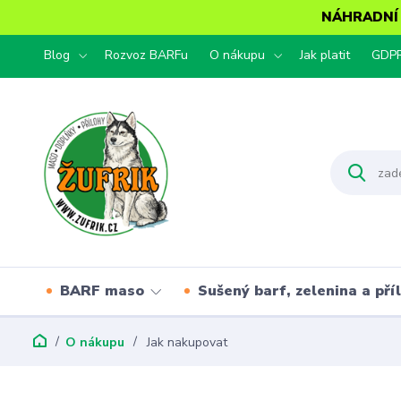
NÁHRADNÍ T
Blog
Rozvoz BARFu
O nákupu
Jak platit
GDP
BARF maso
Sušený barf, zelenina a pří
O nákupu
Jak nakupovat