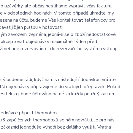
 uzávěrky, ale občas nestíháme vypravit včas fakturu,
rce v odpoledních hodinách. V tomto případě uhraďte, my
alezena na účtu, budeme Vás kontaktovat telefonicky pro
vat již jen platbu v hotovosti.
ným závozem, zejména, jedná-li se o zboží nedostatkové.
e akceptovat objednávky maximálně týden před
oží nebude rezervováno - do rezervačního systému vstoupí
rý budeme rádi, když nám s následující dodávkou vrátíte.
ětší objednávky připravujeme do vratných přepravek. Pokud
desítek kg, bude účtováno balné za každý použitý karton.
jednávce připojit thermobox.
/3 zapůjčených thermoboxů se nám nevrátili. Je pro nás
ákazníci jednoduše vyhodí bez dalšího využití. Vratná