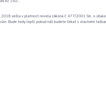
iní Kč 150,-.
.2018 vešla v platnost novela zákona č. 477/2001 Sb., o obalec
kům. Bude tedy lepší, pokud náš budete čekat s vlastními taška