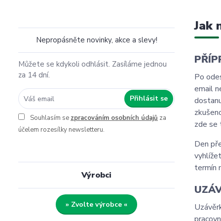
Jak 
Nepropásněte novinky, akce a slevy!
PŘÍP
Můžete se kdykoli odhlásit. Zasíláme jednou
za 14 dní.
Po odes
email n
Přihlásit se
dostanu
zkušeno
Souhlasím se
zpracováním osobních údajů
za
zde se 
účelem rozesílky newsletteru.
Den pře
vyhlíže
termín 
Výrobci
UZÁV
» Zvolte výrobce «
Uzávěrk
pracovn