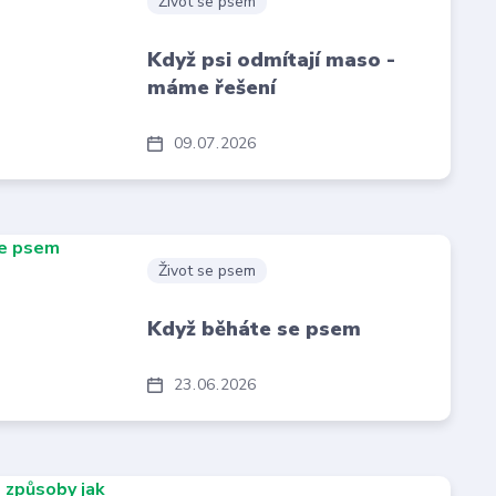
Život se psem
Když psi odmítají maso -
máme řešení
09
07
2026
Život se psem
Když běháte se psem
23
06
2026