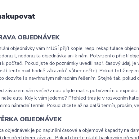
nakupovat
RAVA OBJEDNÁVEK
lání objednávky vám MUSÍ přijít kopie, resp. rekapitulace objedn
edorazil, nedorazila objednávka ani k nám. Potvrzení o přijetí obj
 k počítači. Pokud jste do poznámky uvedli např. časový údaj, je v
stí tento mail hodně zákazníků vůbec nečte). Pokud totiž nej
to dozvíte i s navrhnutým náhradním řešením. Stejně tak, pokud
d závozem vám večer/v noci přijde mail s potvrzením o expedici. N
t naše auta. Kdy k vám jedeme? Přehled tras je v rozvozním kalen
mimo náhradní termín. Pokud chcete až na další termín, prosím, 
ĚRKA OBJEDNÁVEK
a objednávek je po naplnění časové a objemové kapacity na daný r
í den před dnem závozu, Pokud chcete platit bankovním převod