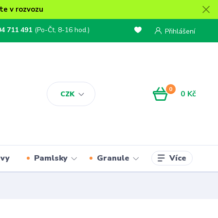
te v rozvozu
04 711 491
(Po-Čt, 8-16 hod.)
Přihlášení
0
0 Kč
CZK
Více
rvy
Pamlsky
Granule