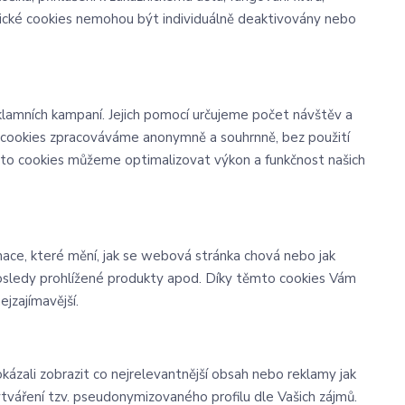
nické cookies nemohou být individuálně deaktivovány nebo
lamních kampaní. Jejich pomocí určujeme počet návštěv a
o cookies zpracováváme anonymně a souhrnně, bez použití
těmto cookies můžeme optimalizovat výkon a funkčnost našich
ace, které mění, jak se webová stránka chová nebo jak
posledy prohlížené produkty apod. Díky těmto cookies Vám
jzajímavější.
zali zobrazit co nejrelevantnější obsah nebo reklamy jak
vytváření tzv. pseudonymizovaného profilu dle Vašich zájmů.