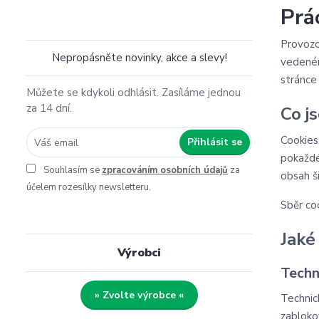
Prá
Provoz
Nepropásněte novinky, akce a slevy!
vedené
stránce
Můžete se kdykoli odhlásit. Zasíláme jednou
za 14 dní.
Co j
Cookies
Přihlásit se
pokaždé,
Souhlasím se
zpracováním osobních údajů
za
obsah š
účelem rozesílky newsletteru.
Sběr co
Jaké
Výrobci
Techn
» Zvolte výrobce «
Technic
zablokov