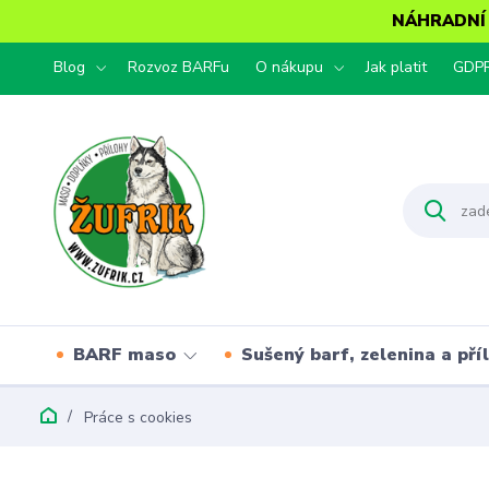
NÁHRADNÍ T
Blog
Rozvoz BARFu
O nákupu
Jak platit
GDP
BARF maso
Sušený barf, zelenina a pří
Práce s cookies