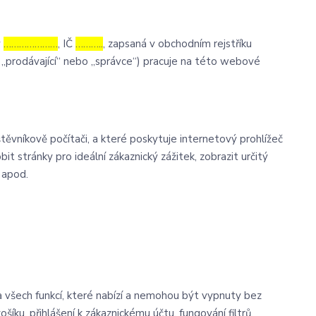
v
…………………
, IČ
………..
, zapsaná v obchodním rejstříku
 „prodávající“ nebo „správce“) pracuje na této webové
ěvníkově počítači, a které poskytuje internetový prohlížeč
it stránky pro ideální zákaznický zážitek, zobrazit určitý
 apod.
 všech funkcí, které nabízí a nemohou být vypnuty bez
íku, přihlášení k zákaznickému účtu, fungování filtrů,