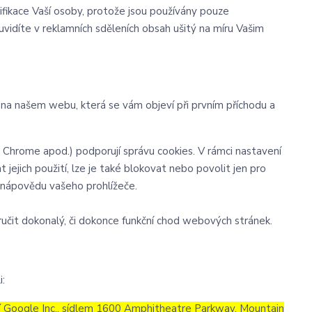
ifikace Vaší osoby, protože jsou používány pouze
vidíte v reklamních sděleních obsah ušitý na míru Vašim
y na našem webu, která se vám objeví při prvním příchodu a
e Chrome apod.) podporují správu cookies. V rámci nastavení
 jejich použití, lze je také blokovat nebo povolit jen pro
te nápovědu vašeho prohlížeče.
učit dokonalý, či dokonce funkční chod webových stránek.
i:
 Google Inc., sídlem 1600 Amphitheatre Parkway, Mountain