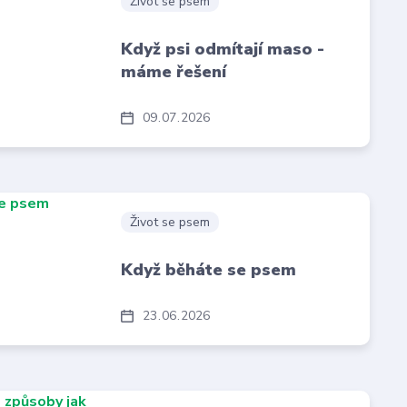
Život se psem
Když psi odmítají maso -
máme řešení
09
07
2026
Život se psem
Když běháte se psem
23
06
2026