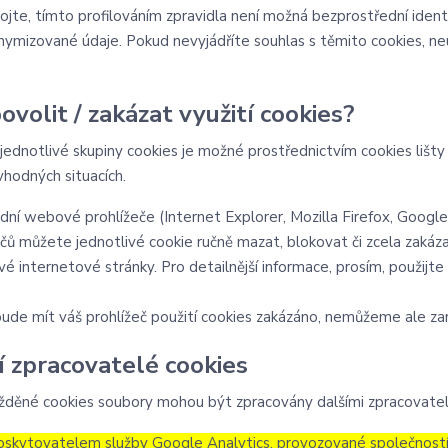
ojte, tímto profilováním zpravidla není možná bezprostřední ident
ymizované údaje. Pokud nevyjádříte souhlas s těmito cookies, neu
.
povolit / zakázat využití cookies?
 jednotlivé skupiny cookies je možné prostřednictvím cookies lišt
vhodných situacích.
dní webové prohlížeče (Internet Explorer, Mozilla Firefox, Googl
ečů můžete jednotlivé cookie ručně mazat, blokovat či zcela zakázat
ivé internetové stránky. Pro detailnější informace, prosím, použij
ude mít váš prohlížeč použití cookies zakázáno, nemůžeme ale zar
í zpracovatelé cookies
děné cookies soubory mohou být zpracovány dalšími zpracovatel
oskytovatelem služby Google Analytics, provozované společností