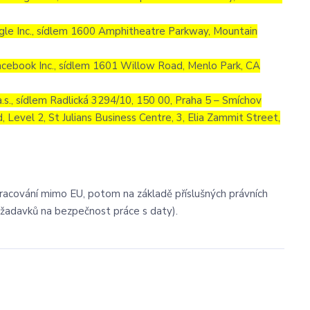
le Inc., sídlem 1600 Amphitheatre Parkway, Mountain
cebook Inc., sídlem 1601 Willow Road, Menlo Park, CA
.s., sídlem Radlická 3294/10, 150 00, Praha 5 – Smíchov
Level 2, St Julians Business Centre, 3, Elia Zammit Street,
pracování mimo EU, potom na základě příslušných právních
požadavků na bezpečnost práce s daty).