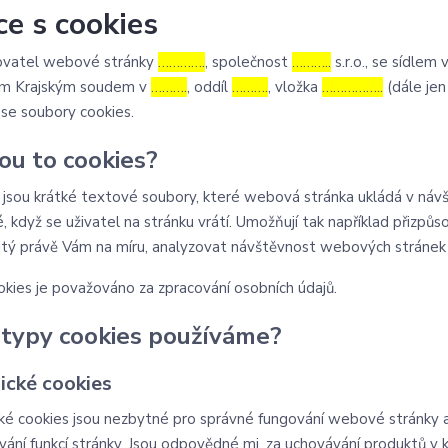
ce s cookies
ovatel webové stránky
………….
, společnost
………..
s.r.o., se sídlem 
m Krajským soudem v
……….
, oddíl
……….
, vložka
……………..
(dále jen
 se soubory cookies.
sou to cookies?
 jsou krátké textové soubory, které webová stránka ukládá v návšt
 když se uživatel na stránku vrátí. Umožňují tak například přizpůsob
itý právě Vám na míru, analyzovat návštěvnost webových stránek
okies je považováno za zpracování osobních údajů.
 typy cookies používáme?
ické cookies
ké cookies jsou nezbytné pro správné fungování webové stránky a
ání funkcí stránky. Jsou odpovědné mj. za uchovávání produktů v koš