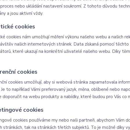
 proces nebo ukládání nastavení soukromí. Z tohoto důvodu tech
ny a jsou aktivní vždy.
tické cookies
cké cookies nám umožňují měření výkonu našeho webu a našich rek
návštěv našich internetových stránek. Data získaná pomocí těcht
ikátorů, které ukazují na konkrétní uživatelé našeho webu. Díky 
.
renční cookies
nční cookies umožňují, aby si webová stránka zapamatovala inform
 Je to například Vámi preferovaný jazyk, měna, oblíbené nebo na
doporučit na webu produkty a nabídky, které budou pro Vás co ne
tingové cookies
ngové cookies používáme my nebo naši partneři, abychom Vám doká
ch stránkách, tak na stránkách třetích subjektů. To je možné díky 