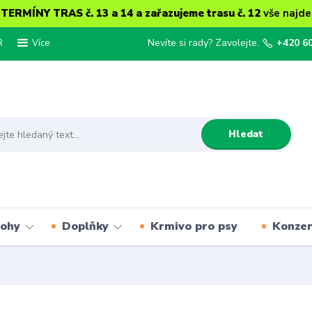
ERMÍNY TRAS č. 13 a 14 a zařazujeme trasu č. 12
vše najde
R
Nevíte si rady? Zavolejte.
+420 6
Více
Hledat
lohy
Doplňky
Krmivo pro psy
Konze