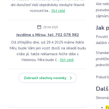
Ale neb
dni doručení Vaší objednávky sledujte hlavně
pseudon
rozvozní ka...
číst celé
zájmům
Jak 
28.04.2025
Jezdíme s Mírou, tel: 702 078 982
Povolit
Od zítřejšího dne, od 29.4.2025 máme řidiče
dalších 
Míru, bude Vám jen vozit zboží, na skladě budu
Standar
stále já, takže reklamace řešte dále s
prohlíž
Helenou, Míra bude č...
číst celé
jednotl
Pokud b
Zobrazit všechny novinky
Dalš
Shromáž
P