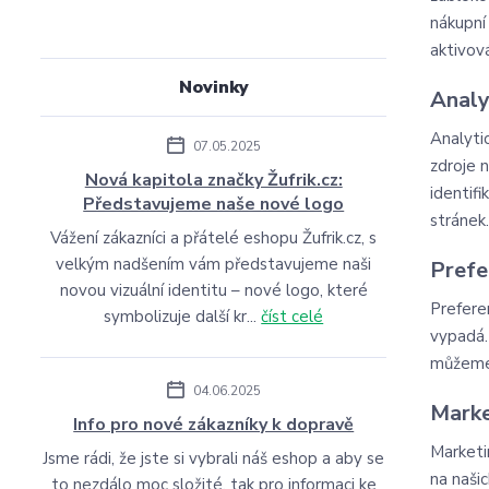
nákupní
aktivová
Novinky
Analy
Analyti
07.05.2025
zdroje 
Nová kapitola značky Žufrik.cz:
identif
Představujeme naše nové logo
stránek
Vážení zákazníci a přátelé eshopu Žufrik.cz, s
velkým nadšením vám představujeme naši
Prefe
novou vizuální identitu – nové logo, které
Prefere
symbolizuje další kr...
číst celé
vypadá.
můžeme 
04.06.2025
Marke
Info pro nové zákazníky k dopravě
Marketi
Jsme rádi, že jste si vybrali náš eshop a aby se
na naši
to nezdálo moc složité, tak pro informaci ke