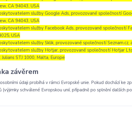
iew, CA 94043, USA
oskytovatelem služby Google Ads, provozované společností Goog
iew, CA 94043, USA
oskytovatelem služby Facebook Ads, provozované společností Fa
4025, USA
oskytovatelem služby Sklik, provozované společností Seznam.cz, a
oskytovatelem služby Hotjar, provozované společností Hotjar Ltd, 
t Julians STJ 1000, Malta, Europe
ka závěrem
 osobními údaji probíhá v rámci Evropské unie. Pokud dochází ke z
ů (výjimky schválené Evropskou unií, případně po splnění dalších 