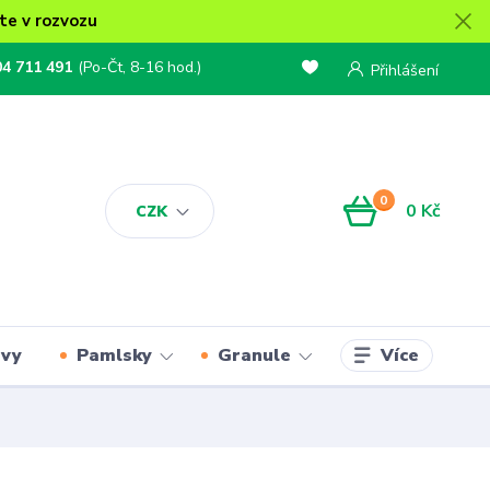
te v rozvozu
04 711 491
(Po-Čt, 8-16 hod.)
Přihlášení
0
0 Kč
CZK
Více
rvy
Pamlsky
Granule