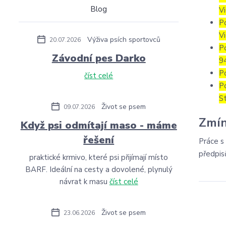
Blog
V
P
V
Výživa psích sportovců
20.07.2026
P
Závodní pes Darko
9
P
číst celé
P
S
Život se psem
09.07.2026
Zmín
Když psi odmítají maso - máme
řešení
Práce s
předpis
praktické krmivo, které psi přijímají místo
BARF. Ideální na cesty a dovolené, plynulý
návrat k masu
číst celé
Život se psem
23.06.2026