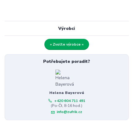
Výrobci
» Zvolte výrobce «
Potřebujete poradit?
Helena Bayerová
+420 604 711 491
(Po-Čt, 8-16 hod.)
info@zufrik.cz