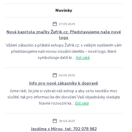
Novinky
07.05.2025
Nová kapitola značky Žufrik.cz: Představujeme naše nové
logo
Vážení zákazníci a přátelé eshopu Žufrik.cz, s velkým nadšením vám
představujeme naši novou vizuální identitu – nové logo, které
symbolizuje další kr...
číst celé
04.06.2025
Info pro nové zákazníky k dopravě
Jsme rádi, že jste si vybrali náš eshop a aby se to nezdálo moc
složité, tak pro informaci ke dni doručení Vaší objednávky sledujte
hlavně rozvozní ka...
číst celé
28.04.2025
Jezdíme s Mírou, tel: 702 078 982