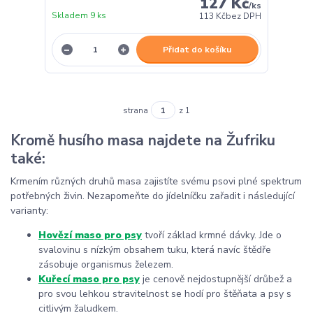
127 Kč
/
ks
Skladem 9 ks
113 Kč
bez DPH
Přidat do košíku
strana
z 1
Kromě husího masa najdete na Žufriku
také:
Krmením různých druhů masa zajistíte svému psovi plné spektrum
potřebných živin. Nezapomeňte do jídelníčku zařadit i následující
varianty:
Hovězí maso pro psy
tvoří základ krmné dávky. Jde o
svalovinu s nízkým obsahem tuku, která navíc štědře
zásobuje organismus železem.
Kuřecí maso pro psy
je cenově nejdostupnější drůbež a
pro svou lehkou stravitelnost se hodí pro štěňata a psy s
citlivým žaludkem.