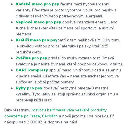
Koňské maso pro psy
řadíme mezi hypoalergenní
varianty. Představuje proto výbornou volbu pro pejsky s
citlivým zažíváním nebo potravinovými alergiemi.
Vepřové maso pro psy
dodává intenzivní energii. Jeho
tučnější charakter vítají zejména psí sportovci a aktivní
plemena.
Králičí maso pro psy
patří k těm nejlibovějším. Díky tomu
je skvělou volbou pro psí alergiky i pejsky, kteří drží
redukční dietu.
Zvěřina pro psy
přináší do misky rozmanitost. Tmavá
svalovina je nabitá živinami, které podpoří celkovou vitalitu.
BARF komplety
spojují maso, vnitřnosti, kosti a zeleninu
v jediné směsi. Ušetřete čas – nemusíte míchat jednotlivé
složky ani složitě počítat poměry.
Ryby pro psy
dodávají nezbytné omega-3 mastné
kyseliny. Tyto látky zajišťují správnou funkci organismu a
prospívají kůži i srsti.
Díky vlastnímu
rozvozu barf masa vám veškeré produkty
dovezeme po Praze, Čechách
a nově jezdíme i na Moravu. Při
nákupu nad 2 000 Kč je doprava na nás!