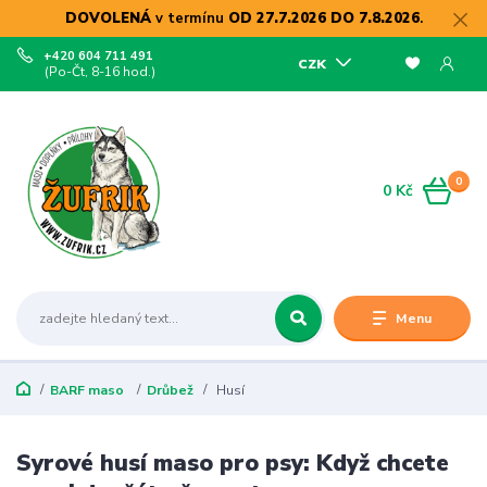
DOVOLENÁ
v termínu
OD 27.7.2026 DO 7.8.2026
.
+420 604 711 491
CZK
(Po-Čt, 8-16 hod.)
0
0 Kč
Menu
BARF maso
Drůbež
Husí
Syrové husí maso pro psy: Když chcete