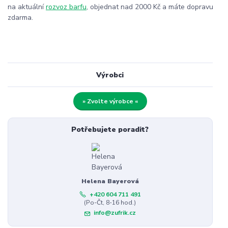
na aktuální
rozvoz barfu
, objednat nad 2000 Kč a máte dopravu
zdarma.
Výrobci
» Zvolte výrobce «
Potřebujete poradit?
Helena Bayerová
+420 604 711 491
(Po-Čt, 8-16 hod.)
info@zufrik.cz