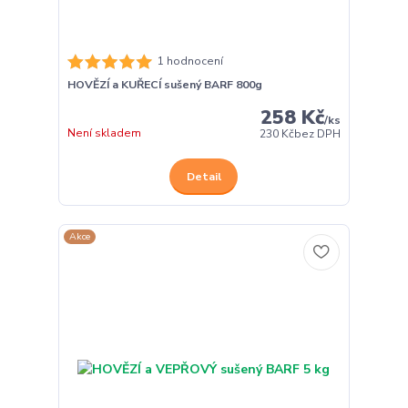
1 hodnocení
HOVĚZÍ a KUŘECÍ sušený BARF 800g
258 Kč
/
ks
Není skladem
230 Kč
bez DPH
Detail
Akce