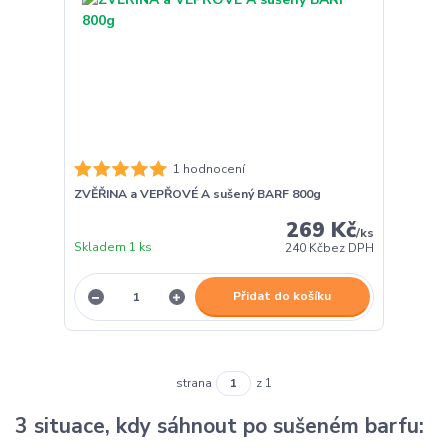
1 hodnocení
ZVĚŘINA a VEPŘOVÉ A sušený BARF 800g
269 Kč
/
ks
Skladem 1 ks
240 Kč
bez DPH
Přidat do košíku
strana
z 1
3 situace, kdy sáhnout po sušeném barfu: