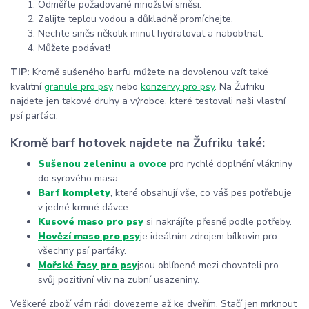
Odměřte požadované množství směsi.
Zalijte teplou vodou a důkladně promíchejte.
Nechte směs několik minut hydratovat a nabobtnat.
Můžete podávat!
TIP:
Kromě sušeného barfu můžete na dovolenou vzít také
kvalitní
granule pro psy
nebo
konzervy pro psy
. Na Žufriku
najdete jen takové druhy a výrobce, které testovali naši vlastní
psí parťáci.
Kromě barf hotovek najdete na Žufriku také:
Sušenou zeleninu a ovoce
pro rychlé doplnění vlákniny
do syrového masa.
Barf komplety
, které obsahují vše, co váš pes potřebuje
v jedné krmné dávce.
Kusové maso pro psy
si nakrájíte přesně podle potřeby.
Hovězí maso pro psy
je ideálním zdrojem bílkovin pro
všechny psí parťáky.
Mořské řasy pro psy
jsou oblíbené mezi chovateli pro
svůj pozitivní vliv na zubní usazeniny.
Veškeré zboží vám rádi dovezeme až ke dveřím. Stačí jen mrknout