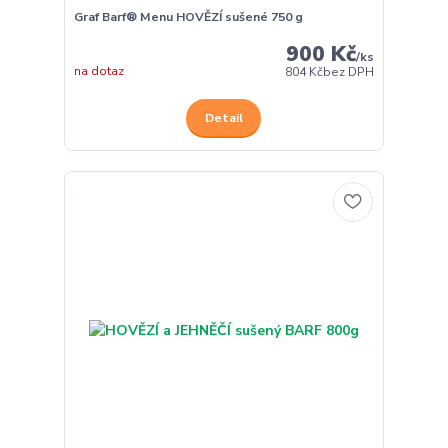
Graf Barf® Menu HOVĚZÍ sušené 750 g
900 Kč
/
ks
na dotaz
804 Kč
bez DPH
Detail