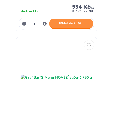
934 Kč
/
ks
Skladem 1 ks
834 Kč
bez DPH
Přidat do košíku