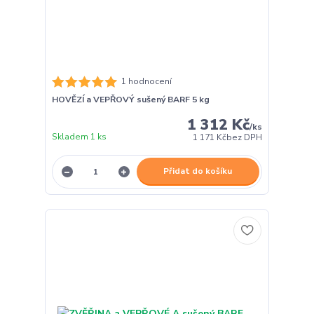
1 hodnocení
HOVĚZÍ a VEPŘOVÝ sušený BARF 5 kg
1 312 Kč
/
ks
Skladem 1 ks
1 171 Kč
bez DPH
Přidat do košíku