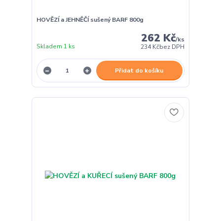
HOVĚZÍ a JEHNĚČÍ sušený BARF 800g
262 Kč
/
ks
Skladem 1 ks
234 Kč
bez DPH
Přidat do košíku