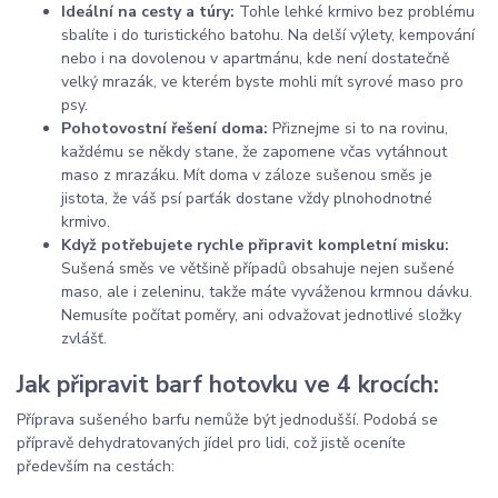
Ideální na cesty a túry:
Tohle lehké krmivo bez problému
sbalíte i do turistického batohu. Na delší výlety, kempování
nebo i na dovolenou v apartmánu, kde není dostatečně
velký mrazák, ve kterém byste mohli mít syrové maso pro
psy.
Pohotovostní řešení doma:
Přiznejme si to na rovinu,
každému se někdy stane, že zapomene včas vytáhnout
maso z mrazáku. Mít doma v záloze sušenou směs je
jistota, že váš psí parťák dostane vždy plnohodnotné
krmivo.
Když potřebujete rychle připravit kompletní misku:
Sušená směs ve většině případů obsahuje nejen sušené
maso, ale i zeleninu, takže máte vyváženou krmnou dávku.
Nemusíte počítat poměry, ani odvažovat jednotlivé složky
zvlášť.
Jak připravit barf hotovku ve 4 krocích:
Příprava sušeného barfu nemůže být jednodušší. Podobá se
přípravě dehydratovaných jídel pro lidi, což jistě oceníte
především na cestách: