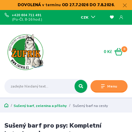
DOVOLENÁ
v termínu
OD 27.7.2026 DO 7.8.2026
.
+420 604 711 491
CZK
(Po-Čt, 8-16 hod.)
0
0 Kč
Menu
Sušený barf, zelenina a přílohy
Sušený barf na cesty
Sušený barf pro psy: Kompletní