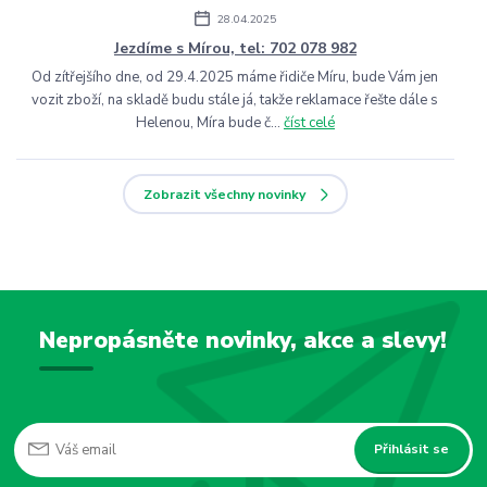
28.04.2025
Jezdíme s Mírou, tel: 702 078 982
Od zítřejšího dne, od 29.4.2025 máme řidiče Míru, bude Vám jen
vozit zboží, na skladě budu stále já, takže reklamace řešte dále s
Helenou, Míra bude č...
číst celé
Zobrazit všechny novinky
Nepropásněte novinky, akce a slevy!
Přihlásit se