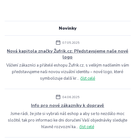
Novinky
07.05.2025
Nová kapitola značky Žufrik.cz: Představujeme naše nové
logo
Vážení zákazníci a přátelé eshopu Žufrik.cz, s velkým nadšením vám
představujeme naši novou vizuální identitu – nové logo, které
symbolizuje další kr...
číst celé
04.06.2025
Info pro nové zákazníky k dopravě
Jsme rádi, že jste si vybrali náš eshop a aby se to nezdálo moc
složité, tak pro informaci ke dni doručení Vaší objednávky sledujte
hlavně rozvozní ka...
číst celé