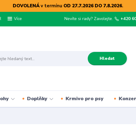
DOVOLENÁ
v termínu
OD 27.7.2026 DO 7.8.2026
.
R
Nevíte si rady? Zavolejte.
+420 6
Více
Hledat
lohy
Doplňky
Krmivo pro psy
Konze