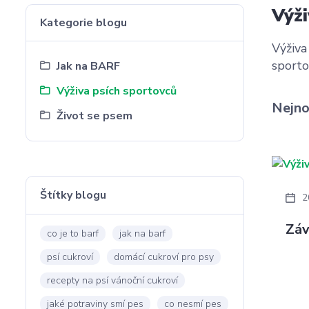
Výži
Kategorie blogu
Výživa
sporto
Jak na BARF
Výživa psích sportovců
Nejno
Život se psem
Štítky blogu
2
Záv
co je to barf
jak na barf
psí cukroví
domácí cukroví pro psy
recepty na psí vánoční cukroví
jaké potraviny smí pes
co nesmí pes