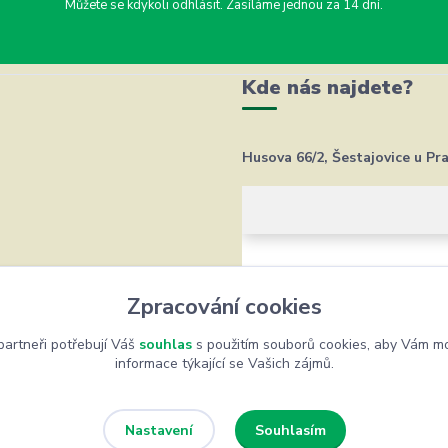
Můžete se kdykoli odhlásit. Zasíláme jednou za 14 dní.
Kde nás najdete?
Husova 66/2, Šestajovice u Pr
Zpracování cookies
artneři potřebují Váš
souhlas
s použitím souborů cookies, aby Vám mo
informace týkající se Vašich zájmů.
Souhlasím
Nastavení