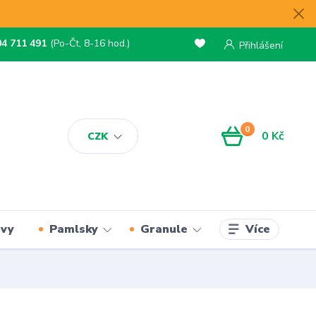
04 711 491
(Po-Čt, 8-16 hod.)
Přihlášení
0
0 Kč
CZK
Více
rvy
Pamlsky
Granule