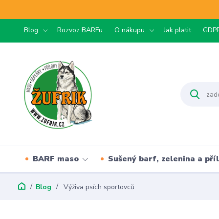
Blog
Rozvoz BARFu
O nákupu
Jak platit
GDP
BARF maso
Sušený barf, zelenina a pří
Blog
Výživa psích sportovců