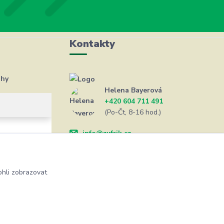
Kontakty
ahy
Helena Bayerová
+420 604 711 491
(Po-Čt, 8-16 hod.)
info@zufrik.cz
hli zobrazovat