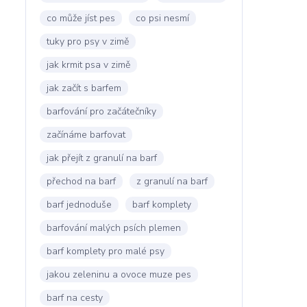
co může jíst pes
co psi nesmí
tuky pro psy v zimě
jak krmit psa v zimě
jak začít s barfem
barfování pro začátečníky
začínáme barfovat
jak přejít z granulí na barf
přechod na barf
z granulí na barf
barf jednoduše
barf komplety
barfování malých psích plemen
barf komplety pro malé psy
jakou zeleninu a ovoce muze pes
barf na cesty