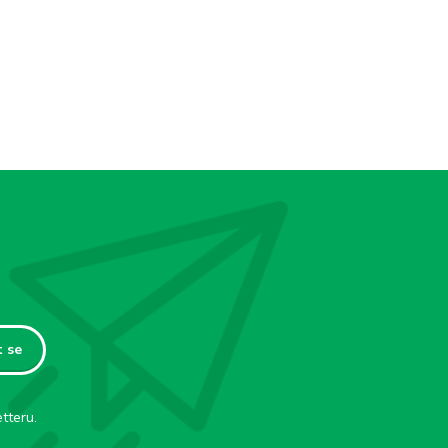
t se
tteru.