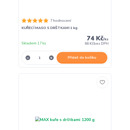
7 hodnocení
KUŘECÍ MASO S DRŠTKAMI 1 kg
74 Kč
/
ks
Skladem 17 ks
66 Kč
bez DPH
Přidat do košíku