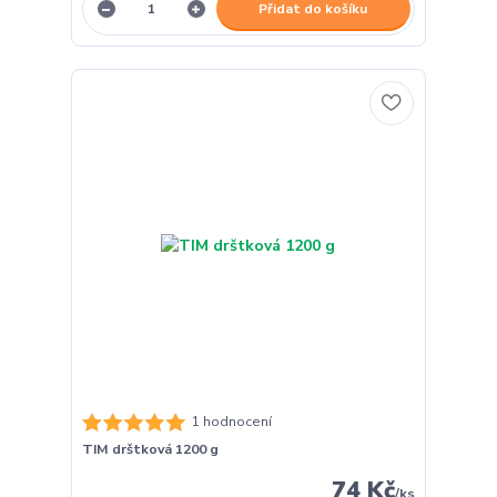
Přidat do košíku
1 hodnocení
TIM drštková 1200 g
74 Kč
/
ks