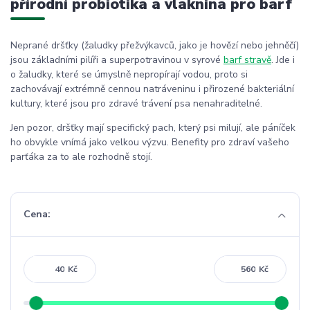
přírodní probiotika a vláknina pro barf
Neprané dršťky (žaludky přežvýkavců, jako je hovězí nebo jehněčí)
jsou základními pilíři a superpotravinou v syrové
barf stravě
. Jde i
o žaludky, které se úmyslně nepropírají vodou, proto si
zachovávají extrémně cennou natráveninu i přirozené bakteriální
kultury, které jsou pro zdravé trávení psa nenahraditelné.
Jen pozor, dršťky mají specifický pach, který psi milují, ale páníček
ho obvykle vnímá jako velkou výzvu. Benefity pro zdraví vašeho
parťáka za to ale rozhodně stojí.
Cena:
Kč
Kč