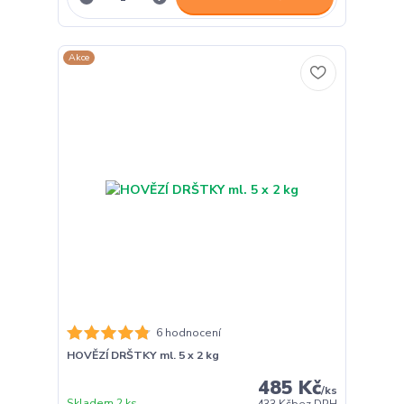
Akce
6 hodnocení
HOVĚZÍ DRŠTKY ml. 5 x 2 kg
485 Kč
/
ks
Skladem 2 ks