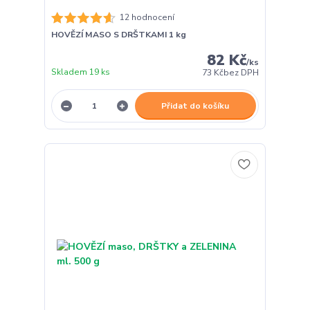
12 hodnocení
HOVĚZÍ MASO S DRŠTKAMI 1 kg
82 Kč
/
ks
Skladem 19 ks
73 Kč
bez DPH
Přidat do košíku