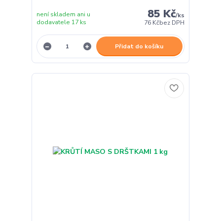
85 Kč
není skladem ani u
/
ks
dodavatele 17 ks
76 Kč
bez DPH
Přidat do košíku