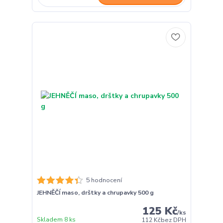
5 hodnocení
JEHNĚČÍ maso, drštky a chrupavky 500 g
125 Kč
/
ks
Skladem 8 ks
112 Kč
bez DPH