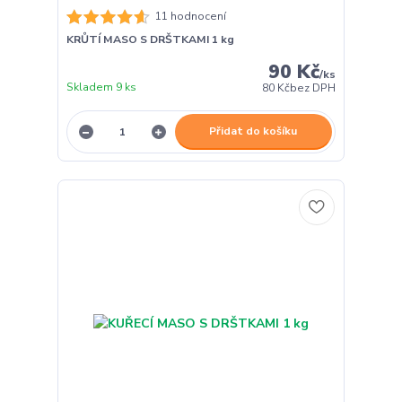
11 hodnocení
KRŮTÍ MASO S DRŠTKAMI 1 kg
90 Kč
/
ks
Skladem 9 ks
80 Kč
bez DPH
Přidat do košíku