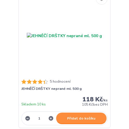
5 hodnocení
JEHNĚČÍ DRŠTKY neprané ml. 500 g
118 Kč
/
ks
Skladem 10 ks
105 Kč
bez DPH
Přidat do košíku