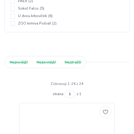
PAEX
(2)
Sokol Falco
(5)
U dvou krkoviček
(6)
ZOO krmiva Pošvář
(2)
Nejnovější
Nejlevnější
Nejdražší
Zobrazuji 1-24 z 24
strana
z 1