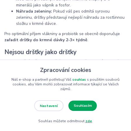
minerálů jako vápník a fosfor.
Náhrada zeleniny:
Pokud váš pes odmítá syrovou
zeleninu, dršťky představují nejlepší náhradu za rostlinnou
složku v krmné dávce.
Pro optimální příjem vlákniny a probiotik se obecně doporučuje
zařadit dršťky do krmné dávky 2-3× týdně
.
Nejsou dršťky jako dršťky
Hovězí dršťky:
Tradiční zdroj, který všichni známe, mají
silné aroma.
Zpracování cookies
Jehněčí dršťky:
Bývají méně tučné a doporučujeme je psům
s citlivým zažíváním a nebo psům na dietě.
Náš e-shop a partneři potřebují Váš
souhlas
s použitím souborů
cookies, aby Vám mohli zobrazovat informace týkající se Vašich
zájmů.
Kromě toho si můžete vybrat mezi
čistými nepranými dršťkami
a
nebo můžete sáhnout po vyvážených
masových kompletech s
příměsí mletých drštek
.
Souhlasím
Nastavení
Na Žufriku najdete vše pro vyvážený barf
Souhlas můžete odmítnout
zde
.
Dršťky jsou jen jedním dílkem ve skládačce zdravé psí výživy.
Mrkněte proto i na další kategorie produktů z naší nabídky: