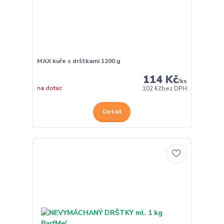
MAX kuře s drštkami 1200 g
114 Kč
/
ks
na dotaz
102 Kč
bez DPH
Detail