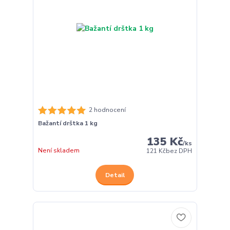
2 hodnocení
Bažantí drštka 1 kg
135 Kč
/
ks
Není skladem
121 Kč
bez DPH
Detail