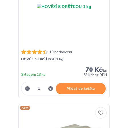
10 hodnocení
HOVĚZÍ S DRŠŤKOU 1 kg
70 Kč
/
ks
Skladem 13 ks
63 Kč
bez DPH
Přidat do košíku
Akce