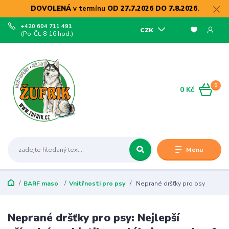
DOVOLENÁ
v termínu
OD 27.7.2026 DO 7.8.2026
.
+420 604 711 491
CZK
(Po-Čt, 8-16 hod.)
0
0 Kč
Menu
BARF maso
Vnitřnosti pro psy
Neprané dršťky pro psy
Neprané dršťky pro psy: Nejlepší