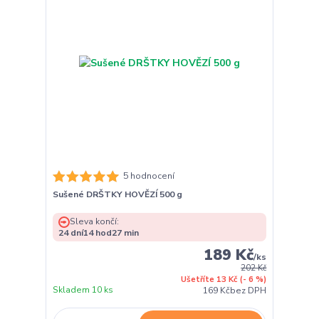
5 hodnocení
Sušené DRŠTKY HOVĚZÍ 500 g
Sleva končí:
24
dní
14
hod
27
min
189 Kč
/
ks
202 Kč
Ušetříte 13 Kč
(- 6 %)
Skladem 10 ks
169 Kč
bez DPH