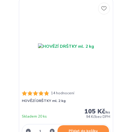
14 hodnocení
HOVĚZÍ DRŠTKY ml. 2 kg
105 Kč
/
ks
Skladem 20 ks
94 Kč
bez DPH
Přidat do košíku