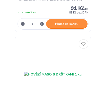
91 Kč
/
ks
Skladem 2 ks
81 Kč
bez DPH
Přidat do košíku