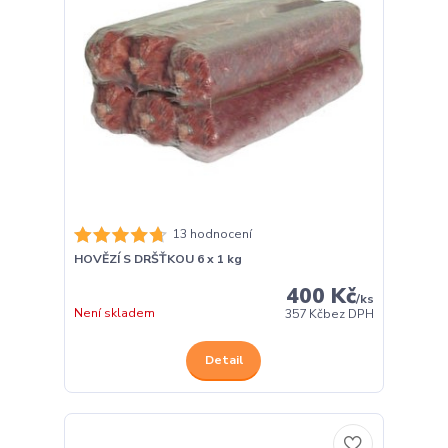
13 hodnocení
HOVĚZÍ S DRŠŤKOU 6 x 1 kg
400 Kč
/
ks
Není skladem
357 Kč
bez DPH
Detail