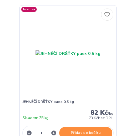
Novinka
JEHNĚČÍ DRŠŤKY paex 0,5 kg
82 Kč
/
kg
Skladem 25 kg
73 Kč
bez DPH
Přidat do košíku