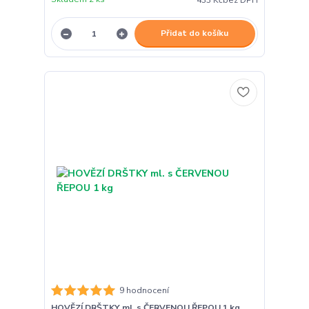
433 Kč
bez DPH
Přidat do košíku
9 hodnocení
HOVĚZÍ DRŠTKY ml. s ČERVENOU ŘEPOU 1 kg