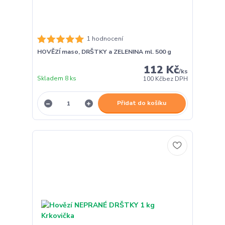
1 hodnocení
HOVĚZÍ maso, DRŠTKY a ZELENINA ml. 500 g
112 Kč
/
ks
Skladem 8 ks
100 Kč
bez DPH
Přidat do košíku