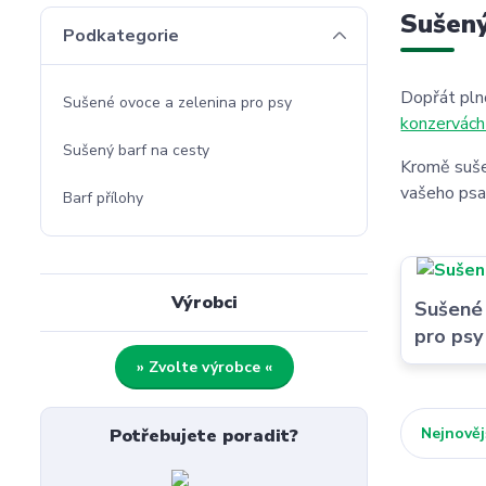
Sušený
Podkategorie
Dopřát pl
Sušené ovoce a zelenina pro psy
konzervách
Sušený barf na cesty
Kromě sušen
vašeho psa
Barf přílohy
Výrobci
Sušené 
pro psy
» Zvolte výrobce «
Nejnověj
Potřebujete poradit?