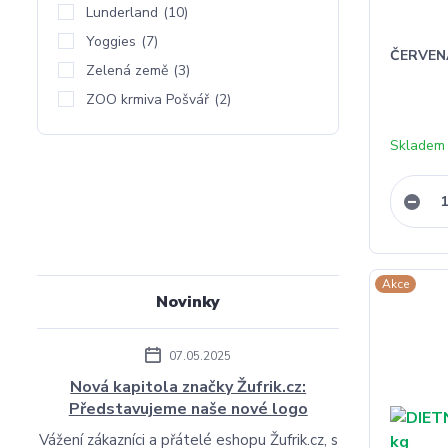
Lunderland
(10)
Yoggies
(7)
ČERVENÁ
Zelená země
(3)
ZOO krmiva Pošvář
(2)
Skladem 
Akce
Novinky
07.05.2025
Nová kapitola značky Žufrik.cz:
Představujeme naše nové logo
Vážení zákazníci a přátelé eshopu Žufrik.cz, s