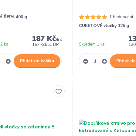
 ŘEPA 400 g
1 hodnocení
CUKETOVÉ vločky 125 g
187 Kč
1
/
ks
2 ks
Skladem 1 ks
167 Kč
bez DPH
120
Přidat do košíku
Přidat do