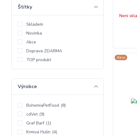
Štítky
Není skl
Skladem
Novinka
Akce
Doprava ZDARMA
Akce
TOP produkt
Výrobce
BohemiaPetFood
(8)
cdVet
(9)
Graf Barf
(1)
Krmiva Hulín
(4)