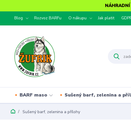
NÁHRADNÍ T
Blog
Rozvoz BARFu
O nákupu
Jak platit
GDP
BARF maso
Sušený barf, zelenina a pří
Sušený barf, zelenina a přílohy