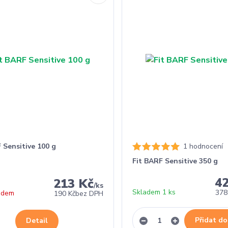
 Sensitive 100 g
1 hodnocení
Fit BARF Sensitive 350 g
4
213 Kč
/
ks
Skladem 1 ks
378
adem
190 Kč
bez DPH
Přidat do
Detail