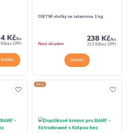
DIETNÍ vločky se zeleninou 1 kg
34 Kč
238 Kč
/
ks
/
ks
 Kč
bez DPH
Není skladem
213 Kč
bez DPH
 košíku
Detail
Akce