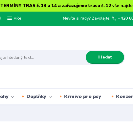
ERMÍNY TRAS č. 13 a 14 a zařazujeme trasu č. 12
vše najde
R
Nevíte si rady? Zavolejte.
+420 6
Více
Hledat
lohy
Doplňky
Krmivo pro psy
Konze