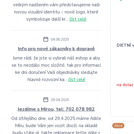
velkým nadšením vám představujeme naši
novou vizuální identitu – nové logo, které
symbolizuje další kr...
číst celé
04.06.2025
DIETNÍ v
Info pro nové zákazníky k dopravě
Jsme rádi, že jste si vybrali náš eshop a aby
se to nezdálo moc složité, tak pro informaci
ke dni doručení Vaší objednávky sledujte
hlavně rozvozní ka...
číst celé
na dotaz
28.04.2025
Jezdíme s Mírou, tel: 702 078 982
Od zítřejšího dne, od 29.4.2025 máme řidiče
Míru, bude Vám jen vozit zboží, na skladě
Akce
budu stále já, takže reklamace řešte dále s