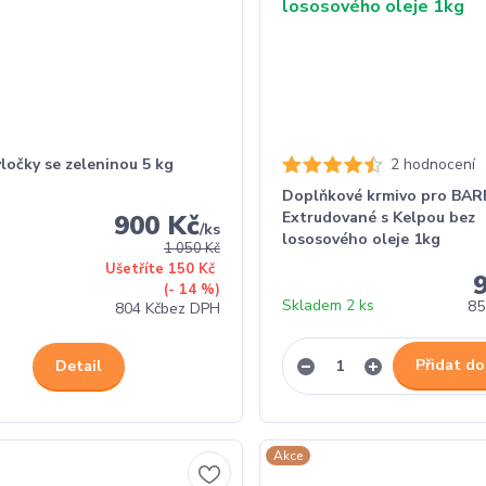
ločky se zeleninou 5 kg
2 hodnocení
Doplňkové krmivo pro BARF
Extrudované s Kelpou bez
900 Kč
/
ks
lososového oleje 1kg
1 050 Kč
Ušetříte 150 Kč
(- 14 %)
Skladem 2 ks
85
804 Kč
bez DPH
Přidat do
Detail
Akce