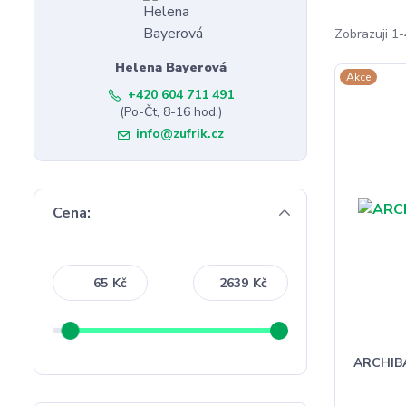
Zobrazuji 1-
Helena Bayerová
Akce
+420 604 711 491
(Po-Čt, 8-16 hod.)
info@zufrik.cz
Cena:
Kč
Kč
ARCHIBA