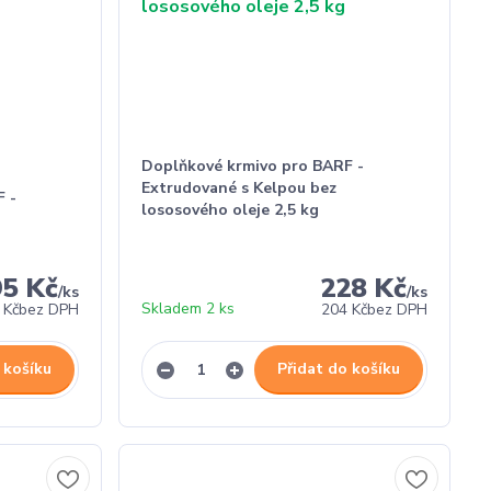
Doplňkové krmivo pro BARF -
Extrudované s Kelpou bez
 -
lososového oleje 2,5 kg
95 Kč
228 Kč
/
ks
/
ks
Skladem 2 ks
 Kč
bez DPH
204 Kč
bez DPH
 košíku
Přidat do košíku