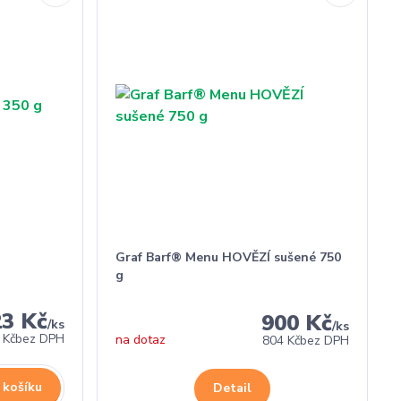
Graf Barf® Menu HOVĚZÍ sušené 750
g
23 Kč
900 Kč
/
ks
/
ks
 Kč
bez DPH
na dotaz
804 Kč
bez DPH
 košíku
Detail