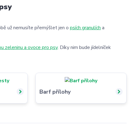
 psy
době už nemusíte přemýšlet jen o
psích granulích
a
u zeleninu a ovoce pro psy
. Díky nim bude jídelníček
Barf přílohy