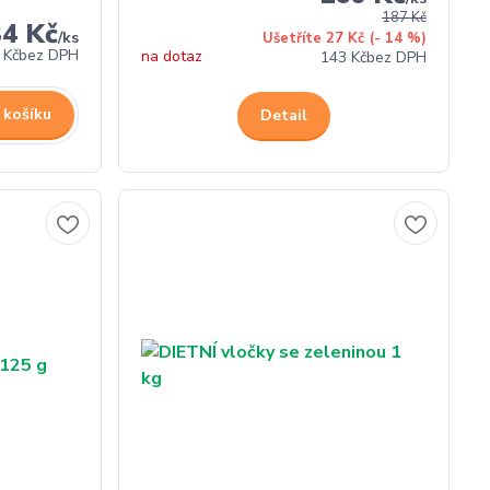
187 Kč
34 Kč
/
ks
Ušetříte 27 Kč
(- 14 %)
 Kč
bez DPH
na dotaz
143 Kč
bez DPH
 košíku
Detail