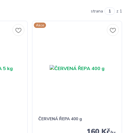
strana
z 1
Akce
ČERVENÁ ŘEPA 400 g
160 Kč
/
ks