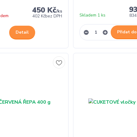
9
450 Kč
/
ks
Skladem 1 ks
834
adem
402 Kč
bez DPH
Přidat do
Detail