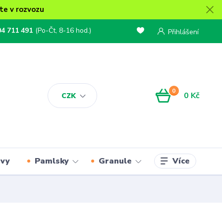
te v rozvozu
04 711 491
(Po-Čt, 8-16 hod.)
Přihlášení
0
0 Kč
CZK
Více
rvy
Pamlsky
Granule