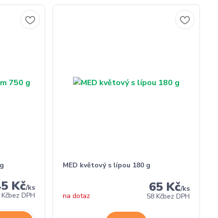
 g
MED květový s lípou 180 g
45 Kč
65 Kč
/
ks
/
ks
 Kč
bez DPH
na dotaz
58 Kč
bez DPH