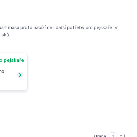
barf masa proto nabízíme i další potřeby pro pejskaře. V
jsků.
ro
strana
z 1