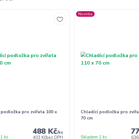
Novinka
 podložka pro zvířata 100 x
Chladící podložka pro zvířa
70 cm
488 Kč
7
/
ks
1 ks
Skladem 1 ks
403 Kč
bez DPH
636