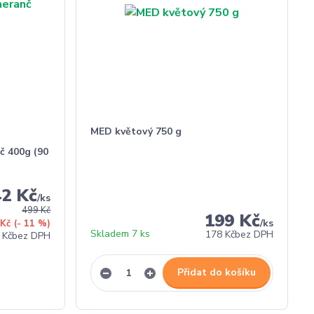
MED květový 750 g
č 400g (90
42 Kč
/
ks
499 Kč
199 Kč
/
ks
 Kč
(- 11 %)
Skladem 7 ks
178 Kč
bez DPH
 Kč
bez DPH
Přidat do košíku