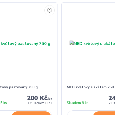
tový pastovaný 750 g
MED květový s akátem 750
200 Kč
2
/
ks
5 ks
Skladem 9 ks
179 Kč
bez DPH
219