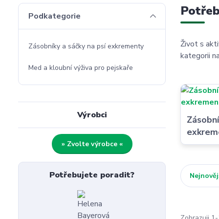
Potřeb
Podkategorie
Život s akt
Zásobníky a sáčky na psí exkrementy
kategorii n
Med a kloubní výživa pro pejskaře
Výrobci
Zásobní
exkrem
» Zvolte výrobce «
Potřebujete poradit?
Nejnověj
Zobrazuji 1-