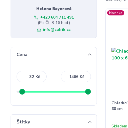
Helena Bayerová
Novinka
+420 604 711 491
(Po-Čt, 8-16 hod.)
info@zufrik.cz
Cena:
Kč
Kč
Chladící
60 cm
Štítky
Skladem 