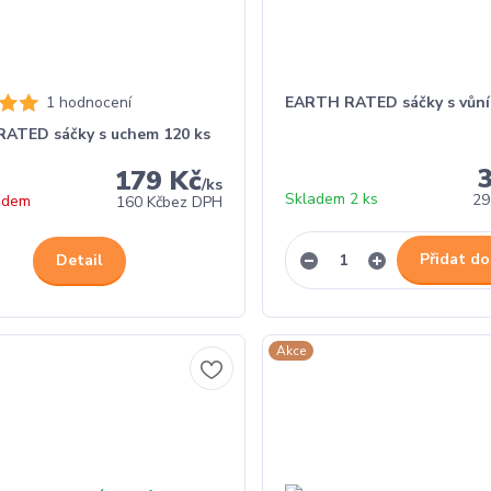
1 hodnocení
EARTH RATED sáčky s vůní
ATED sáčky s uchem 120 ks
179 Kč
/
ks
Skladem 2 ks
29
adem
160 Kč
bez DPH
Přidat do
Detail
Akce