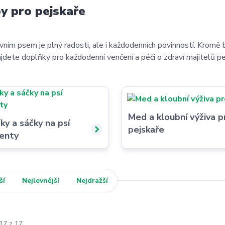
y pro pejskaře
ivním psem je plný radosti, ale i každodenních povinností. Kromě 
ajdete doplňky pro každodenní venčení a péči o zdraví majitelů pe
Med a kloubní výživa p
ky a sáčky na psí
pejskaře
enty
ší
Nejlevnější
Nejdražší
17 z 17