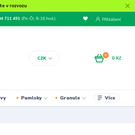
te v rozvozu
04 711 491
(Po-Čt, 8-16 hod.)
Přihlášení
0
0 Kč
CZK
Více
rvy
Pamlsky
Granule