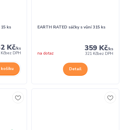
 15 ks
EARTH RATED sáčky s vůní 315 ks
32 Kč
359 Kč
/
ks
/
ks
 Kč
bez DPH
na dotaz
321 Kč
bez DPH
 košíku
Detail