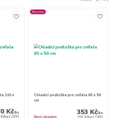
Novinka
ta 110 x
Chladící podložka pro zvířata 65 x 50
cm
70 Kč
353 Kč
/
ks
/
ks
 Kč
bez DPH
Není skladem
292 Kč
bez DPH