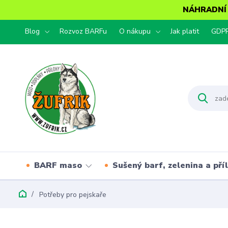
NÁHRADNÍ T
Blog
Rozvoz BARFu
O nákupu
Jak platit
GDP
BARF maso
Sušený barf, zelenina a pří
Potřeby pro pejskaře