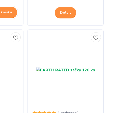
 košíku
Detail
1 hodnocení