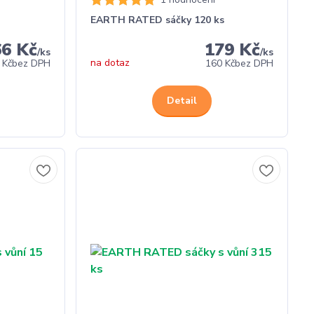
EARTH RATED sáčky 120 ks
66 Kč
179 Kč
/
ks
/
ks
na dotaz
 Kč
bez DPH
160 Kč
bez DPH
Detail