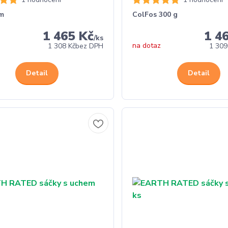
rm
ColFos 300 g
1 465 Kč
1 4
/
ks
na dotaz
1 308 Kč
bez DPH
1 309
Detail
Detail