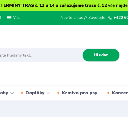
ERMÍNY TRAS č. 13 a 14 a zařazujeme trasu č. 12
vše najde
R
Nevíte si rady? Zavolejte.
+420 6
Více
Hledat
lohy
Doplňky
Krmivo pro psy
Konze