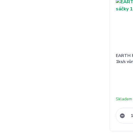
EARTH R
1ks/s vů
Skladem 