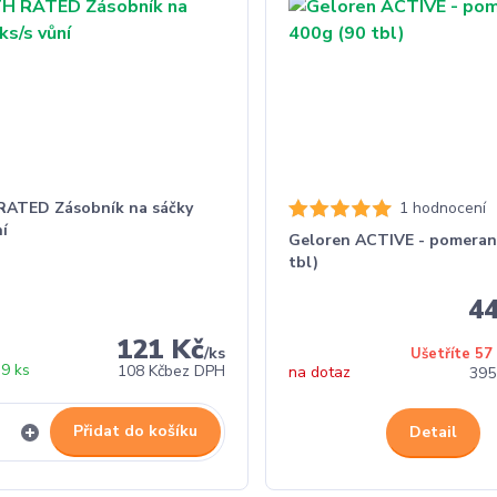
ATED Zásobník na sáčky
1 hodnocení
ní
Geloren ACTIVE - pomeran
tbl)
4
121 Kč
/
ks
Ušetříte 57
9 ks
108 Kč
bez DPH
na dotaz
395
Přidat do košíku
Detail