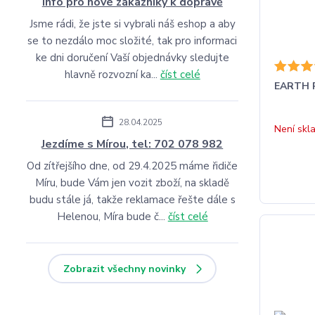
Info pro nové zákazníky k dopravě
Jsme rádi, že jste si vybrali náš eshop a aby
se to nezdálo moc složité, tak pro informaci
ke dni doručení Vaší objednávky sledujte
hlavně rozvozní ka...
číst celé
EARTH R
28.04.2025
Není skl
Jezdíme s Mírou, tel: 702 078 982
Od zítřejšího dne, od 29.4.2025 máme řidiče
Míru, bude Vám jen vozit zboží, na skladě
budu stále já, takže reklamace řešte dále s
Helenou, Míra bude č...
číst celé
Zobrazit všechny novinky