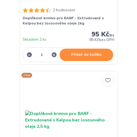
2 hodnocení
Doplňkové krmivo pro BARF - Extrudované s
Kelpou bez lososového oleje 1kg
95 Kč
/
ks
Skladem 2 ks
85 Kč
bez DPH
Přidat do košíku
Akce