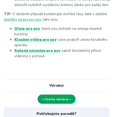
dotvořit nutričně vyváženou krmnou dávku pro každý den.
TIP:
V ideálním případě kombinujte mořské řasy také s dalšími
doplňky stravy pro psy
, jako jsou:
Oleje pro psy
, které jsou bohaté na omega mastné
kyseliny.
Kloubní výživa pro psy
zase podpoří zdraví kloubního
aparátu.
Sušená zelenina pro psy
zajistí dostatečný přísun
vlákniny v potravě.
Výrobci
» Zvolte výrobce «
Potřebujete poradit?