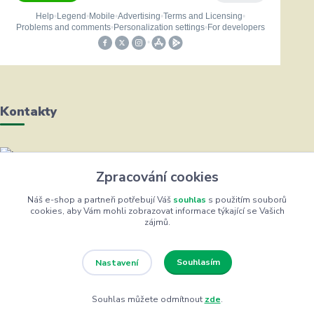
Kontakty
Helena Bayerová
Zpracování cookies
+420 604 711 491
(Po-Čt, 8-16 hod.)
Náš e-shop a partneři potřebují Váš
souhlas
s použitím souborů
cookies, aby Vám mohli zobrazovat informace týkající se Vašich
zájmů.
info@zufrik.cz
Souhlasím
Nastavení
Souhlas můžete odmítnout
zde
.
Eshop ŽUFRIK.cz © Copyright 2012 - 2026