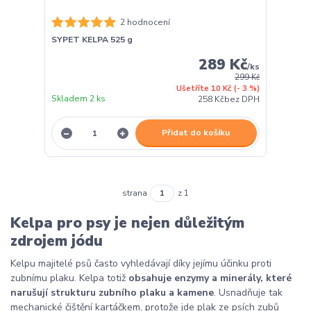
2 hodnocení
SYPET KELPA 525 g
289 Kč
/
ks
299 Kč
Ušetříte 10 Kč
(- 3 %)
Skladem 2 ks
258 Kč
bez DPH
Přidat do košíku
strana
z 1
Kelpa pro psy je nejen důležitým
zdrojem jódu
Kelpu majitelé psů často vyhledávají díky jejímu účinku proti
zubnímu plaku. Kelpa totiž
obsahuje enzymy a minerály, které
narušují strukturu zubního plaku a kamene
. Usnadňuje tak
mechanické čištění kartáčkem, protože jde plak ze psích zubů