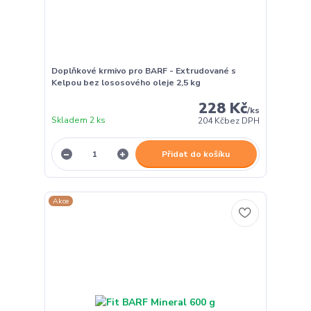
Doplňkové krmivo pro BARF - Extrudované s
Kelpou bez lososového oleje 2,5 kg
228 Kč
/
ks
Skladem 2 ks
204 Kč
bez DPH
Přidat do košíku
Akce