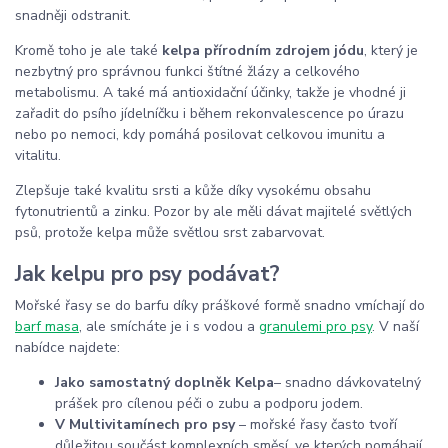
snadněji odstranit.
Kromě toho je ale také
kelpa přírodním zdrojem jódu
, který je
nezbytný pro správnou funkci štítné žlázy a celkového
metabolismu. A také má antioxidační účinky, takže je vhodné ji
zařadit do psího jídelníčku i během rekonvalescence po úrazu
nebo po nemoci, kdy pomáhá posilovat celkovou imunitu a
vitalitu.
Zlepšuje také kvalitu srsti a kůže díky vysokému obsahu
fytonutrientů a zinku. Pozor by ale měli dávat majitelé světlých
psů, protože kelpa může světlou srst zabarvovat.
Jak kelpu pro psy podávat?
Mořské řasy se do barfu díky práškové formě snadno vmíchají do
barf masa
, ale smícháte je i s vodou a
granulemi pro psy
. V naší
nabídce najdete:
Jako samostatný doplněk Kelpa
–
snadno dávkovatelný
prášek pro cílenou péči o zubu a podporu jodem.
V Multivitamínech pro psy
– mořské řasy často tvoří
důležitou součást komplexních směsí, ve kterých pomáhají