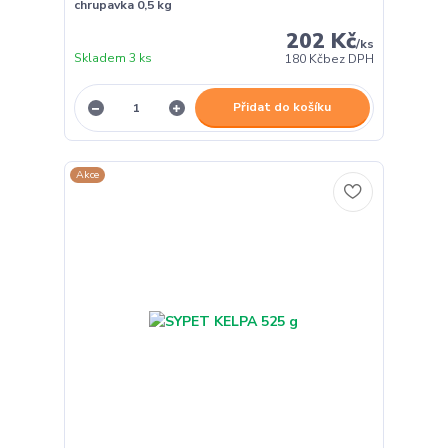
chrupavka 0,5 kg
202 Kč
/
ks
Skladem 3 ks
180 Kč
bez DPH
Přidat do košíku
Akce