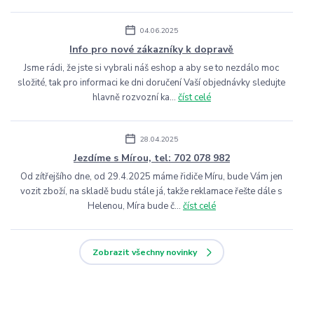
04.06.2025
Info pro nové zákazníky k dopravě
Jsme rádi, že jste si vybrali náš eshop a aby se to nezdálo moc
složité, tak pro informaci ke dni doručení Vaší objednávky sledujte
hlavně rozvozní ka...
číst celé
28.04.2025
Jezdíme s Mírou, tel: 702 078 982
Od zítřejšího dne, od 29.4.2025 máme řidiče Míru, bude Vám jen
vozit zboží, na skladě budu stále já, takže reklamace řešte dále s
Helenou, Míra bude č...
číst celé
Zobrazit všechny novinky