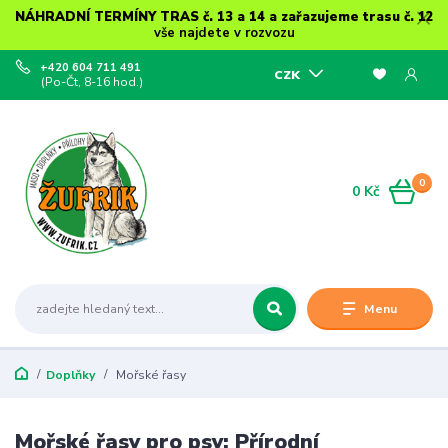
NÁHRADNÍ TERMÍNY TRAS č. 13 a 14 a zařazujeme trasu č. 12
vše najdete v rozvozu
+420 604 711 491
CZK
(Po-Čt, 8-16 hod.)
0
0 Kč
Menu
Doplňky
Mořské řasy
Mořské řasy pro psy: Přírodní