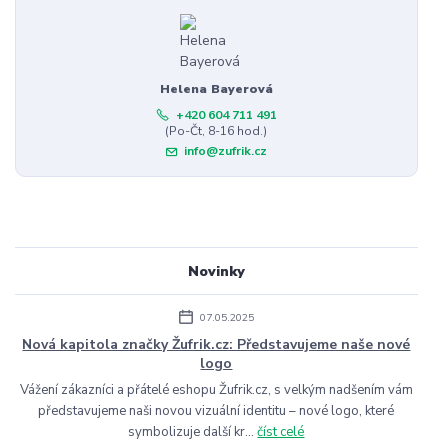
Helena Bayerová
+420 604 711 491
(Po-Čt, 8-16 hod.)
info@zufrik.cz
Novinky
07.05.2025
Nová kapitola značky Žufrik.cz: Představujeme naše nové
logo
Vážení zákazníci a přátelé eshopu Žufrik.cz, s velkým nadšením vám
představujeme naši novou vizuální identitu – nové logo, které
symbolizuje další kr...
číst celé