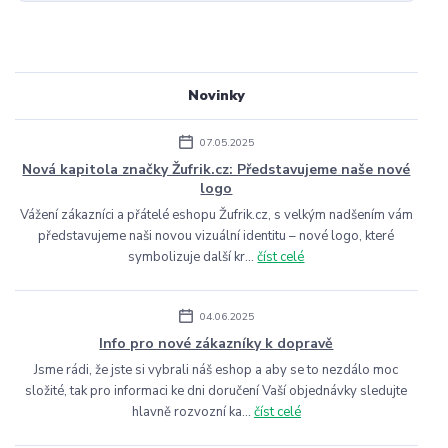
Novinky
07.05.2025
Nová kapitola značky Žufrik.cz: Představujeme naše nové
logo
Vážení zákazníci a přátelé eshopu Žufrik.cz, s velkým nadšením vám
představujeme naši novou vizuální identitu – nové logo, které
symbolizuje další kr...
číst celé
04.06.2025
Info pro nové zákazníky k dopravě
Jsme rádi, že jste si vybrali náš eshop a aby se to nezdálo moc
složité, tak pro informaci ke dni doručení Vaší objednávky sledujte
hlavně rozvozní ka...
číst celé