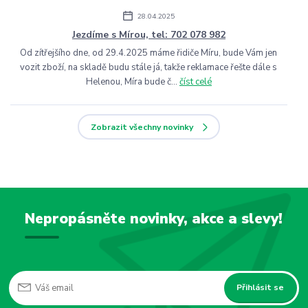
28.04.2025
Jezdíme s Mírou, tel: 702 078 982
Od zítřejšího dne, od 29.4.2025 máme řidiče Míru, bude Vám jen
vozit zboží, na skladě budu stále já, takže reklamace řešte dále s
Helenou, Míra bude č...
číst celé
Zobrazit všechny novinky
Nepropásněte novinky, akce a slevy!
Přihlásit se