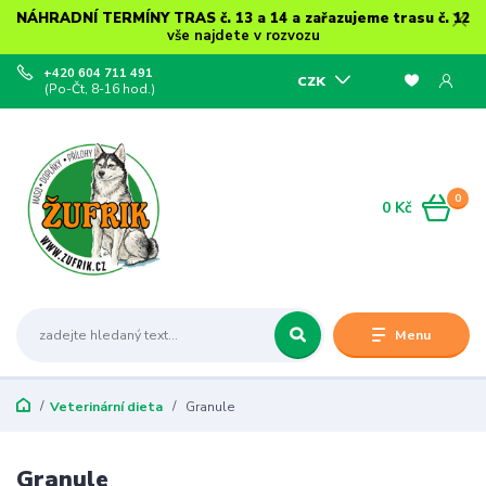
NÁHRADNÍ TERMÍNY TRAS č. 13 a 14 a zařazujeme trasu č. 12
vše najdete v rozvozu
+420 604 711 491
CZK
(Po-Čt, 8-16 hod.)
0
0 Kč
Menu
Veterinární dieta
Granule
Granule