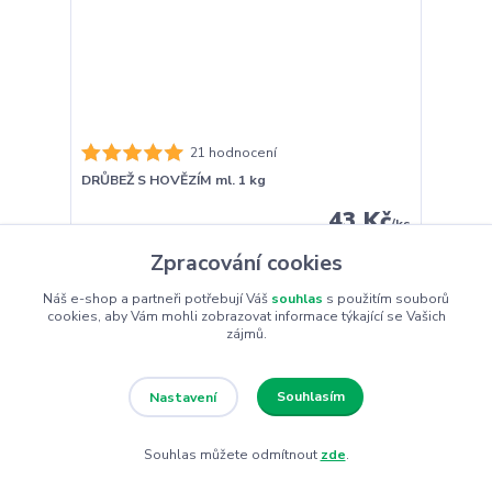
21 hodnocení
DRŮBEŽ S HOVĚZÍM ml. 1 kg
43 Kč
/
ks
Není skladem
38 Kč
bez DPH
Zpracování cookies
Detail
Náš e-shop a partneři potřebují Váš
souhlas
s použitím souborů
cookies, aby Vám mohli zobrazovat informace týkající se Vašich
zájmů.
Akce
Souhlasím
Nastavení
Souhlas můžete odmítnout
zde
.