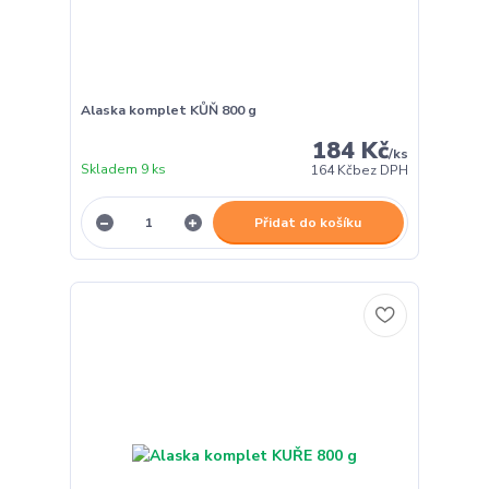
Alaska komplet KŮŇ 800 g
184 Kč
/
ks
Skladem 9 ks
164 Kč
bez DPH
Přidat do košíku