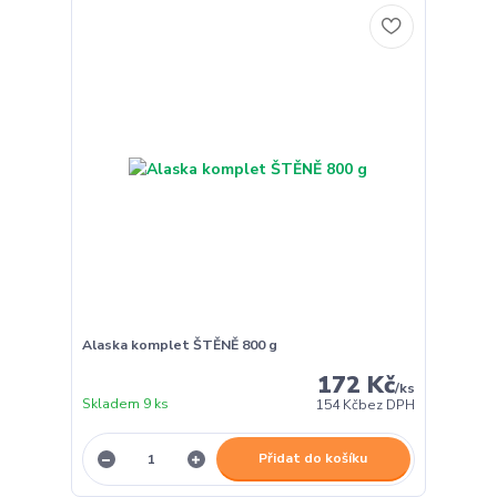
Alaska komplet ŠTĚNĚ 800 g
172 Kč
/
ks
Skladem 9 ks
154 Kč
bez DPH
Přidat do košíku