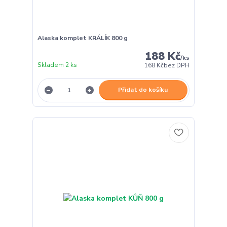
Alaska komplet KRÁLÍK 800 g
188 Kč
/
ks
Skladem 2 ks
168 Kč
bez DPH
Přidat do košíku