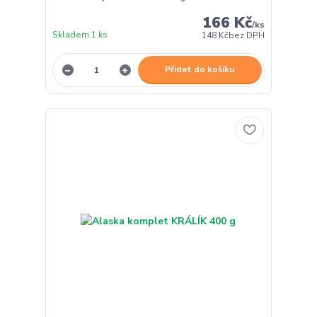
166 Kč
/
ks
Skladem 1 ks
148 Kč
bez DPH
Přidat do košíku