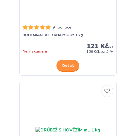
9 hodnocení
BOHEMIAN DEER RHAPSODY 1 kg
121 Kč
/
ks
Není skladem
108 Kč
bez DPH
Detail