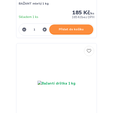
BAŽANT mletý 1 kg
185 Kč
/
ks
Skladem 1 ks
165 Kč
bez DPH
Přidat do košíku