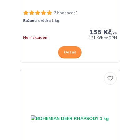
2 hodnocení
Bažantí drštka 1 kg
135 Kč
/
ks
Není skladem
121 Kč
bez DPH
Detail