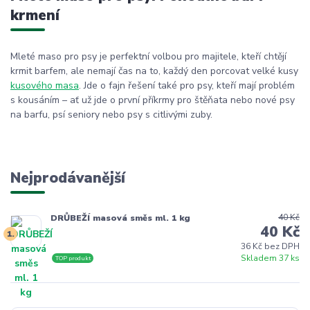
krmení
Mleté maso pro psy je perfektní volbou pro majitele, kteří chtějí
krmit barfem, ale nemají čas na to, každý den porcovat velké kusy
kusového masa
. Jde o fajn řešení také pro psy, kteří mají problém
s kousáním – ať už jde o první příkrmy pro štěňata nebo nové psy
na barfu, psí seniory nebo psy s citlivými zuby.
Nejprodávanější
40 Kč
DRŮBEŽÍ masová směs ml. 1 kg
40 Kč
1.
36 Kč bez DPH
Skladem 37 ks
TOP produkt