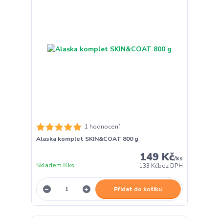
1 hodnocení
Alaska komplet SKIN&COAT 800 g
149 Kč
/
ks
Skladem 8 ks
133 Kč
bez DPH
Přidat do košíku