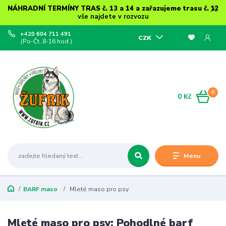
NÁHRADNÍ TERMÍNY TRAS č. 13 a 14 a zařazujeme trasu č. 12
vše najdete v rozvozu
+420 604 711 491
CZK
(Po-Čt, 8-16 hod.)
0
0 Kč
Menu
BARF maso
Mleté maso pro psy
Mleté maso pro psy: Pohodlné barf