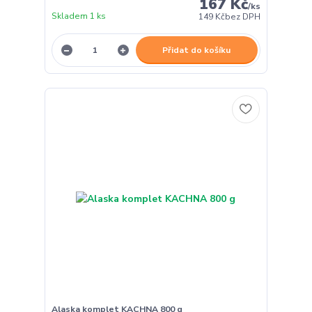
167 Kč
/
ks
Skladem 1 ks
149 Kč
bez DPH
Přidat do košíku
Alaska komplet KACHNA 800 g