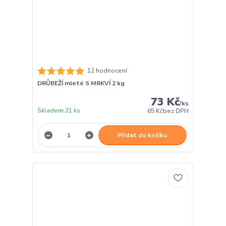
12 hodnocení
DRŮBEŽÍ mleté S MRKVÍ 2 kg
73 Kč
/
ks
Skladem 21 ks
65 Kč
bez DPH
Přidat do košíku