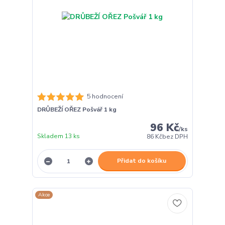
5 hodnocení
DRŮBEŽÍ OŘEZ Pošvář 1 kg
96 Kč
/
ks
Skladem 13 ks
86 Kč
bez DPH
Přidat do košíku
Akce