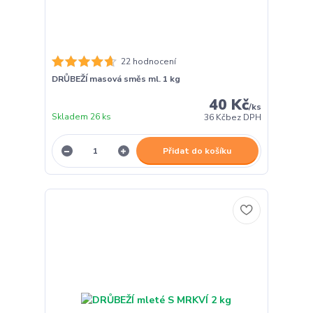
22 hodnocení
DRŮBEŽÍ masová směs ml. 1 kg
40 Kč
/
ks
Skladem 26 ks
36 Kč
bez DPH
Přidat do košíku