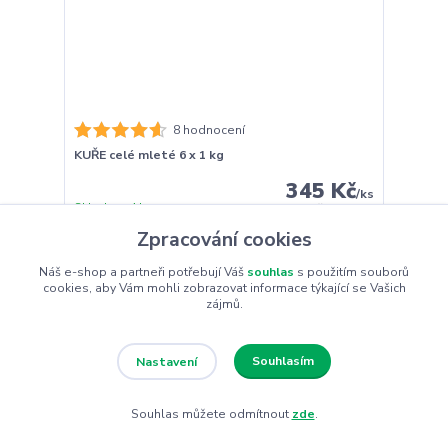
8 hodnocení
KUŘE celé mleté 6 x 1 kg
345 Kč
/
ks
Skladem 4 ks
308 Kč
bez DPH
Zpracování cookies
Přidat do košíku
Náš e-shop a partneři potřebují Váš
souhlas
s použitím souborů
cookies, aby Vám mohli zobrazovat informace týkající se Vašich
zájmů.
Souhlasím
Nastavení
Souhlas můžete odmítnout
zde
.