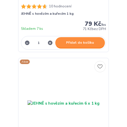
10 hodnocení
JEHNĚ s hovězím a kuřecím 1 kg
79 Kč
/
ks
Skladem 7 ks
71 Kč
bez DPH
Přidat do košíku
Akce