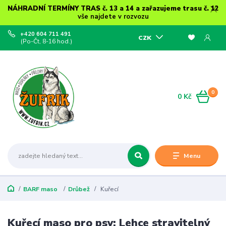
NÁHRADNÍ TERMÍNY TRAS č. 13 a 14 a zařazujeme trasu č. 12
vše najdete v rozvozu
+420 604 711 491
CZK
(Po-Čt, 8-16 hod.)
0
0 Kč
Menu
BARF maso
Drůbež
Kuřecí
Kuřecí maso pro psy: Lehce stravitelný