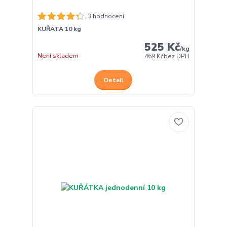
3 hodnocení
KUŘATA 10 kg
525 Kč
/
kg
Není skladem
469 Kč
bez DPH
Detail