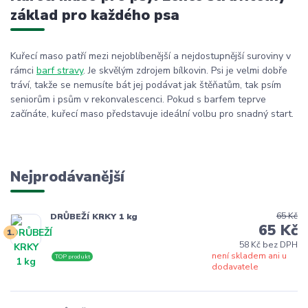
základ pro každého psa
Kuřecí maso patří mezi nejoblíbenější a nejdostupnější suroviny v
rámci
barf stravy
. Je skvělým zdrojem bílkovin. Psi je velmi dobře
tráví, takže se nemusíte bát jej podávat jak štěňatům, tak psím
seniorům i psům v rekonvalescenci. Pokud s barfem teprve
začínáte, kuřecí maso představuje ideální volbu pro snadný start.
Nejprodávanější
65 Kč
DRŮBEŽÍ KRKY 1 kg
65 Kč
1.
58 Kč bez DPH
není skladem ani u
TOP produkt
dodavatele