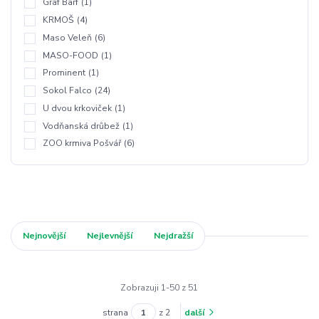
Graf Barf
(1)
KRMOŠ
(4)
Maso Veleň
(6)
MASO-FOOD
(1)
Prominent
(1)
Sokol Falco
(24)
U dvou krkoviček
(1)
Vodňanská drůbež
(1)
ZOO krmiva Pošvář
(6)
Nejnovější
Nejlevnější
Nejdražší
Zobrazuji 1-50 z 51
strana
z 2
další