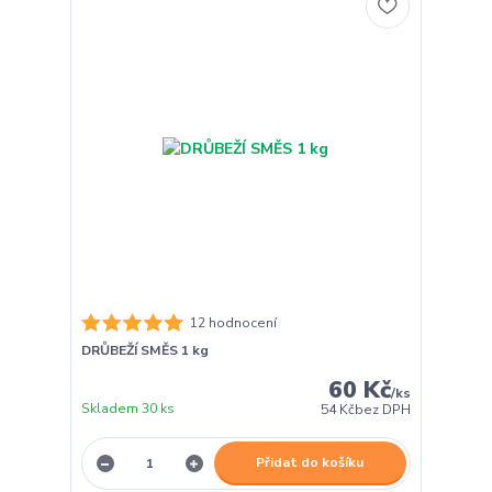
12 hodnocení
DRŮBEŽÍ SMĚS 1 kg
60 Kč
/
ks
Skladem 30 ks
54 Kč
bez DPH
Přidat do košíku