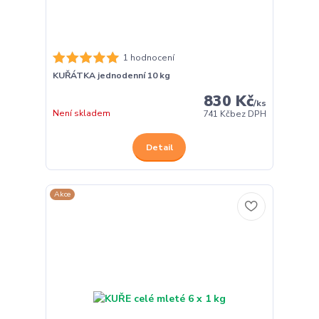
1 hodnocení
KUŘÁTKA jednodenní 10 kg
830 Kč
/
ks
Není skladem
741 Kč
bez DPH
Detail
Akce