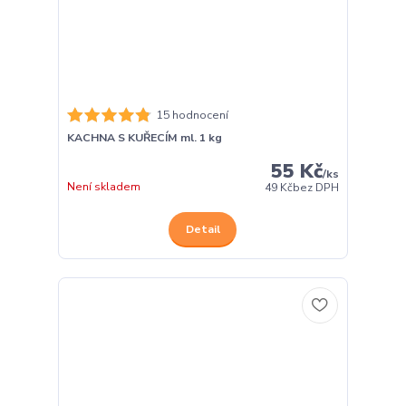
15 hodnocení
KACHNA S KUŘECÍM ml. 1 kg
55 Kč
/
ks
Není skladem
49 Kč
bez DPH
Detail