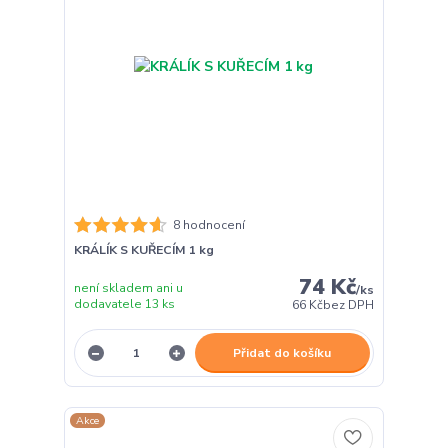
8 hodnocení
KRÁLÍK S KUŘECÍM 1 kg
74 Kč
není skladem ani u
/
ks
dodavatele 13 ks
66 Kč
bez DPH
Přidat do košíku
Akce