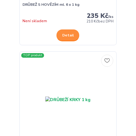
DRŮBEŽ S HOVĚZÍM ml. 6 x 1 kg
235 Kč
/
ks
Není skladem
210 Kč
bez DPH
Detail
TOP produkt