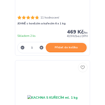
11 hodnocení
JEHNĚ s hovězím a kuřecím 6 x 1 kg
469 Kč
/
ks
Skladem 2 ks
419 Kč
bez DPH
Přidat do košíku