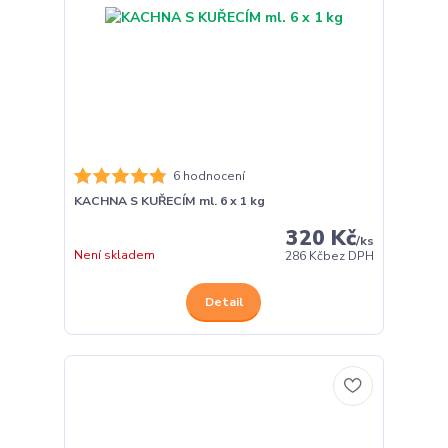
6 hodnocení
KACHNA S KUŘECÍM ml. 6 x 1 kg
320 Kč
/
ks
Není skladem
286 Kč
bez DPH
Detail