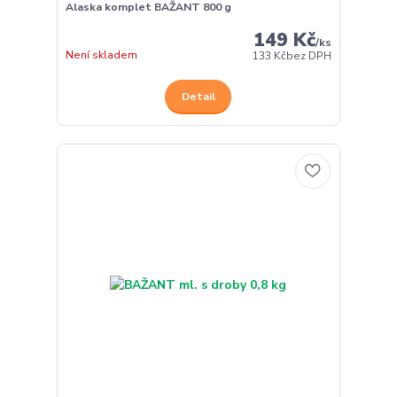
Alaska komplet BAŽANT 800 g
149 Kč
/
ks
Není skladem
133 Kč
bez DPH
Detail