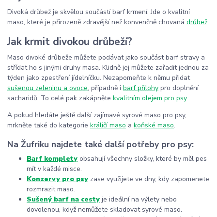
Divoká drůbež je skvělou součástí barf krmení. Jde o kvalitní
maso, které je přirozeně zdravější než konvenčně chovaná
drůbež
.
Jak krmit divokou drůbeží?
Maso divoké drůbeže můžete podávat jako součást barf stravy a
střídat ho s jinými druhy masa. Klidně jej můžete zařadit jednou za
týden jako zpestření jídelníčku. Nezapomeňte k němu přidat
sušenou zeleninu a ovoce
, případně i
barf přílohy
pro doplnění
sacharidů. To celé pak zakápněte
kvalitním olejem pro psy
.
A pokud hledáte ještě další zajímavé syrové maso pro psy,
mrkněte také do kategorie
králičí maso
a
koňské maso
.
Na Žufriku najdete také další potřeby pro psy:
Barf komplety
obsahují všechny složky, které by měl pes
mít v každé misce.
Konzervy pro psy
zase využijete ve dny, kdy zapomenete
rozmrazit maso.
Sušený barf na cesty
je ideální na výlety nebo
dovolenou, když nemůžete skladovat syrové maso.