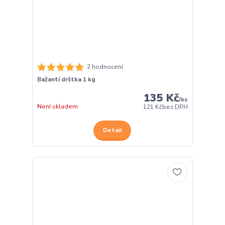
2 hodnocení
Bažantí drštka 1 kg
135 Kč
/
ks
Není skladem
121 Kč
bez DPH
Detail