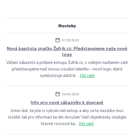
Novinky
07.05.2025
Nová kapitola značky Žufrik.cz: Představujeme naše nové
logo
Vážení zákazníci a přátelé eshopu Žufrik.cz, s velkým nadšením vám
představujeme naši novou vizuální identitu – nové logo, které
symbolizuje další kr...
číst celé
04.06.2025
Info pro nové zákazníky k dopravě
Jsme rádi, že jste si vybrali náš eshop a aby se to nezdálo moc
složité, tak pro informaci ke dni doručení Vaší objednávky sledujte
hlavně rozvozní ka...
číst celé