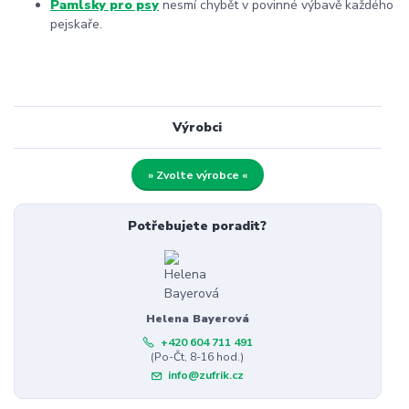
Pamlsky pro psy
nesmí chybět v povinné výbavě každého
pejskaře.
Výrobci
» Zvolte výrobce «
Potřebujete poradit?
Helena Bayerová
+420 604 711 491
(Po-Čt, 8-16 hod.)
info@zufrik.cz