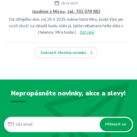
28.04.2025
Jezdíme s Mírou, tel: 702 078 982
Od zítřejšího dne, od 29.4.2025 máme řidiče Míru, bude Vám jen
vozit zboží, na skladě budu stále já, takže reklamace řešte dále s
Helenou, Míra bude č...
číst celé
Zobrazit všechny novinky
Nepropásněte novinky, akce a slevy!
Přihlásit se