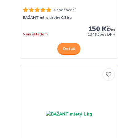
4 hodnocení
BAŽANT ml. s droby 0,8 kg
150 Kč
/
ks
Není skladem
134 Kč
bez DPH
Detail