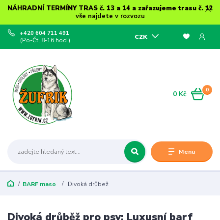
NÁHRADNÍ TERMÍNY TRAS č. 13 a 14 a zařazujeme trasu č. 12
vše najdete v rozvozu
+420 604 711 491
CZK
(Po-Čt, 8-16 hod.)
0
0 Kč
Menu
BARF maso
Divoká drůbež
Divoká drůběž pro psy: Luxusní barf