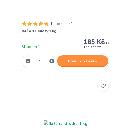
1 hodnocení
BAŽANT mletý 1 kg
185 Kč
/
ks
Skladem 1 ks
165 Kč
bez DPH
Přidat do košíku