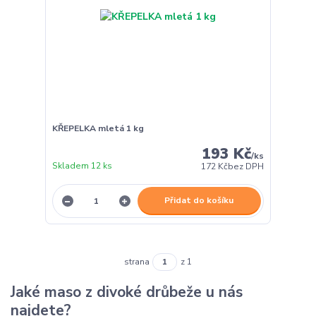
KŘEPELKA mletá 1 kg
193 Kč
/
ks
Skladem 12 ks
172 Kč
bez DPH
Přidat do košíku
strana
z 1
Jaké maso z divoké drůbeže u nás
najdete?