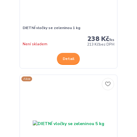
DIETNÍ vločky se zeleninou 1 kg
238 Kč
/
ks
Není skladem
213 Kč
bez DPH
Detail
Akce