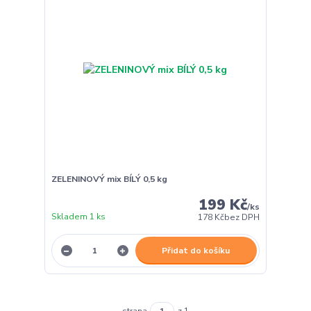
ZELENINOVÝ mix BÍLÝ 0,5 kg
199 Kč
/
ks
Skladem 1 ks
178 Kč
bez DPH
Přidat do košíku
strana
z 1