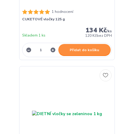
1 hodnocení
CUKETOVÉ vločky 125 g
134 Kč
/
ks
Skladem 1 ks
120 Kč
bez DPH
Přidat do košíku