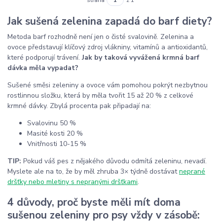
Jak sušená zelenina zapadá do barf diety?
Metoda barf rozhodně není jen o čisté svalovině. Zelenina a
ovoce představují klíčový zdroj vlákniny, vitamínů a antioxidantů,
které podporují trávení.
Jak by taková vyvážená krmná barf
dávka měla vypadat?
Sušené směsi zeleniny a ovoce vám pomohou pokrýt nezbytnou
rostlinnou složku, která by měla tvořit 15 až 20 % z celkové
krmné dávky. Zbylá procenta pak připadají na:
Svalovinu 50 %
Masité kosti 20 %
Vnitřnosti 10-15 %
TIP:
Pokud váš pes z nějakého důvodu odmítá zeleninu, nevadí.
Myslete ale na to, že by měl zhruba 3× týdně dostávat
neprané
dršťky nebo mletiny s nepranými dršťkami
.
4 důvody, proč byste měli mít doma
sušenou zeleniny pro psy vždy v zásobě: