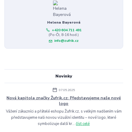
Helena Bayerová
+420 604 711 491
(Po-Čt, 8-16 hod.)
info@zufrik.cz
Novinky
07.05.2025
Nová kapitola značky Žufrik.cz: Představujeme naše nové
logo
Vážení zákazníci a přátelé eshopu Žufrik.cz, s velkým nadšením vám
představujeme naši novou vizuální identitu – nové logo, které
symbolizuje další kr...
číst celé