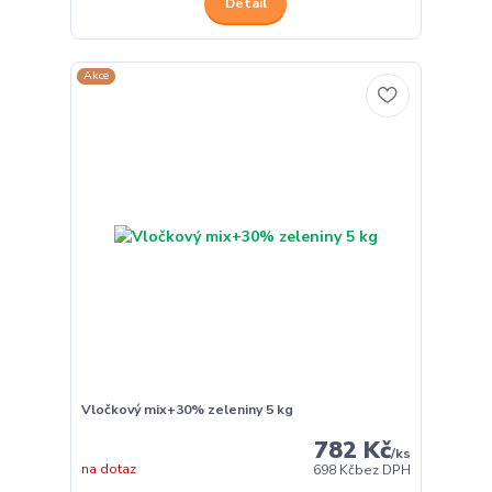
Detail
Akce
Vločkový mix+30% zeleniny 5 kg
782 Kč
/
ks
na dotaz
698 Kč
bez DPH