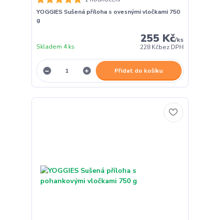
YOGGIES Sušená příloha s ovesnými vločkami 750
g
255 Kč
/
ks
Skladem 4 ks
228 Kč
bez DPH
Přidat do košíku