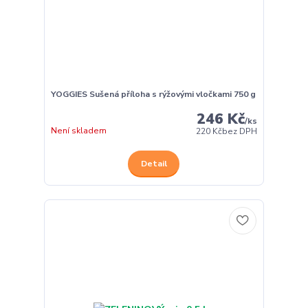
YOGGIES Sušená příloha s rýžovými vločkami 750 g
246 Kč
/
ks
Není skladem
220 Kč
bez DPH
Detail