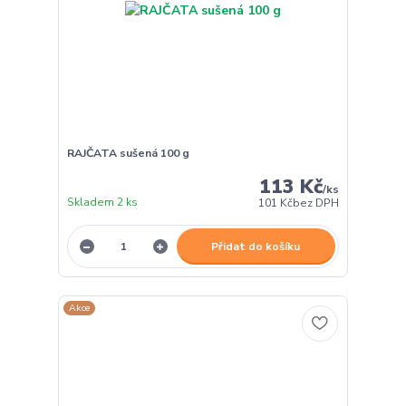
RAJČATA sušená 100 g
113 Kč
/
ks
Skladem 2 ks
101 Kč
bez DPH
Přidat do košíku
Akce