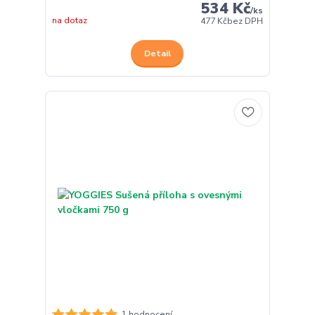
534 Kč
/
ks
na dotaz
477 Kč
bez DPH
Detail
1 hodnocení