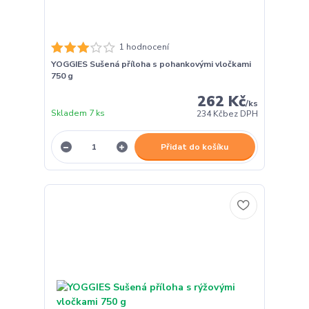
1 hodnocení
YOGGIES Sušená příloha s pohankovými vločkami
750 g
262 Kč
/
ks
Skladem 7 ks
234 Kč
bez DPH
Přidat do košíku