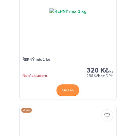
ŘEPNÝ mix 1 kg
320 Kč
/
ks
Není skladem
286 Kč
bez DPH
Detail
Akce