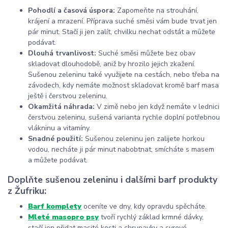
Pohodlí a časová úspora:
Zapomeňte na strouhání,
krájení a mrazení. Příprava suché směsi vám bude trvat jen
pár minut. Stačí ji jen zalít, chvilku nechat odstát a můžete
podávat.
Dlouhá trvanlivost:
Suché směsi můžete bez obav
skladovat dlouhodobě, aniž by hrozilo jejich zkažení.
Sušenou zeleninu také využijete na cestách, nebo třeba na
závodech, kdy nemáte možnost skladovat kromě barf masa
ještě i čerstvou zeleninu.
Okamžitá náhrada:
V zimě nebo jen když nemáte v lednici
čerstvou zeleninu, sušená varianta rychle doplní potřebnou
vlákninu a vitamíny.
Snadné použití:
Sušenou zeleninu jen zalijete horkou
vodou, necháte ji pár minut nabobtnat, smícháte s masem
a můžete podávat.
Doplňte sušenou zeleninu i dalšími barf produkty
z Žufriku:
Barf komplety
oceníte ve dny, kdy opravdu spěcháte.
Mleté maso
pro psy
tvoří rychlý základ krmné dávky,
stačí jen přidat masité kosti a chrupavky a syrové