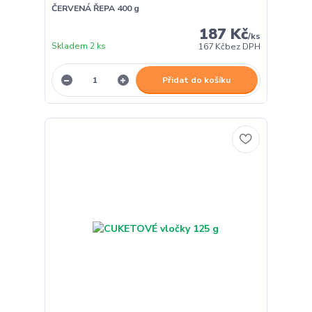
ČERVENÁ ŘEPA 400 g
187 Kč
/
ks
Skladem 2 ks
167 Kč
bez DPH
Přidat do košíku