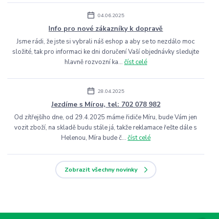
04.06.2025
Info pro nové zákazníky k dopravě
Jsme rádi, že jste si vybrali náš eshop a aby se to nezdálo moc
složité, tak pro informaci ke dni doručení Vaší objednávky sledujte
hlavně rozvozní ka...
číst celé
28.04.2025
Jezdíme s Mírou, tel: 702 078 982
Od zítřejšího dne, od 29.4.2025 máme řidiče Míru, bude Vám jen
vozit zboží, na skladě budu stále já, takže reklamace řešte dále s
Helenou, Míra bude č...
číst celé
Zobrazit všechny novinky