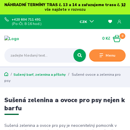
NÁHRADNÍ TERMÍNY TRAS č. 13 a 14 a zařazujeme trasu č. 12
vše najdete v rozvozu
+420 604 711 491
CZK
(Po-Čt, 8-16 hod.)
0
0 Kč
Menu
Sušený barf, zelenina a přílohy
Sušené ovoce a zelenina pro
psy
Sušená zelenina a ovoce pro psy nejen k
barfu
Sušená zelenina a ovoce pro psy je neocenitelný pomocník v