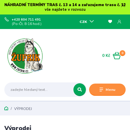
NÁHRADNÍ TERMÍNY TRAS č. 13 a 14 a zařazujeme trasu č. 12
vše najdete v rozvozu
+420 604 711 491
CZK
(Po-Čt, 8-16 hod.)
0
0 Kč
Menu
VÝPRODEJ
Výprodej