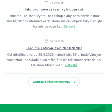
04.06.2025
Info pro nové zákazníky k dopravě
Jsme rádi, že jste si vybrali náš eshop a aby se to nezdálo moc
složité, tak pro informaci ke dni doručení Vaší objednávky sledujte
hlavně rozvozní ka...
číst celé
28.04.2025
Jezdíme s Mírou, tel: 702 078 982
Od zítřejšího dne, od 29.4.2025 máme řidiče Míru, bude Vám jen
vozit zboží, na skladě budu stále já, takže reklamace řešte dále s
Helenou, Míra bude č...
číst celé
Zobrazit všechny novinky