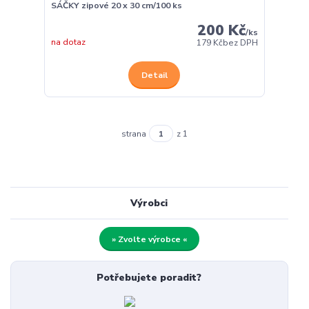
SÁČKY zipové 20 x 30 cm/100 ks
200 Kč
/
ks
na dotaz
179 Kč
bez DPH
Detail
strana
z 1
Výrobci
» Zvolte výrobce «
Potřebujete poradit?