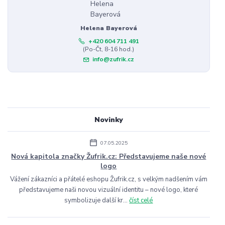
Helena Bayerová
+420 604 711 491
(Po-Čt, 8-16 hod.)
info@zufrik.cz
Novinky
07.05.2025
Nová kapitola značky Žufrik.cz: Představujeme naše nové
logo
Vážení zákazníci a přátelé eshopu Žufrik.cz, s velkým nadšením vám
představujeme naši novou vizuální identitu – nové logo, které
symbolizuje další kr...
číst celé