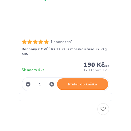
1 hodnocení
Bonbony z OVČÍHO TUKU s mořskou řasou 250 g
MINI
190 Kč
/
ks
Skladem 4 ks
170 Kč
bez DPH
Přidat do košíku