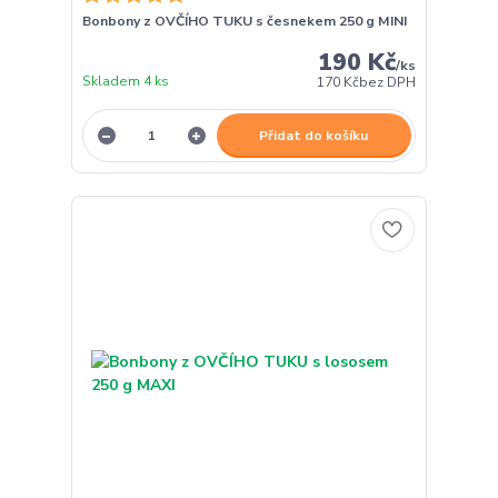
Bonbony z OVČÍHO TUKU s česnekem 250 g MINI
190 Kč
/
ks
Skladem 4 ks
170 Kč
bez DPH
Přidat do košíku