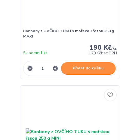
Bonbony z OVČÍHO TUKU s mořskou řasou 250 g
MAXI
190 Kč
/
ks
Skladem 1 ks
170 Kč
bez DPH
Přidat do košíku