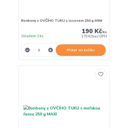
Bonbony z OVČÍHO TUKU s lososem 250 g MINI
190 Kč
/
ks
Skladem 3 ks
170 Kč
bez DPH
Přidat do košíku