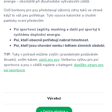
energie
–
obzvláště při dlouhodobé vytrvalostní zátěži.
Ovčí bonbony pro psy představují výborný zdroj tuků ve stravě,
když to váš pes potřebuje. Tyto vysoce kalorické a chutné
pamlsky ocení především:
Psí sportovci (agility, mushing a další psí sporty) k
rychlému doplnění energie.
Psi, kteří obecně potřebují nabrat hmotnost.
Psi, kteří jsou chování venku i během zimních období.
TIP:
Tuky v potravě můžete zvýšit i pravidelným podáváním
škvarků, ovčím tukem,
olejů pro psy
. Veškerou výživu pro psí
sportovce a psy v zátěži najdete v kategorii:
doplňky stravy pro
psí sportovce
.
Výrobci
» Zvolte výrobce «