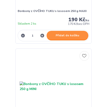
Bonbony z OVČÍHO TUKU s lososem 250 g MAXI
190 Kč
/
ks
Skladem 2 ks
170 Kč
bez DPH
Přidat do košíku