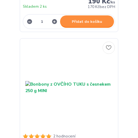
190 Kč
/
ks
Skladem 2 ks
170 Kč
bez DPH
Přidat do košíku
2 hodnocení