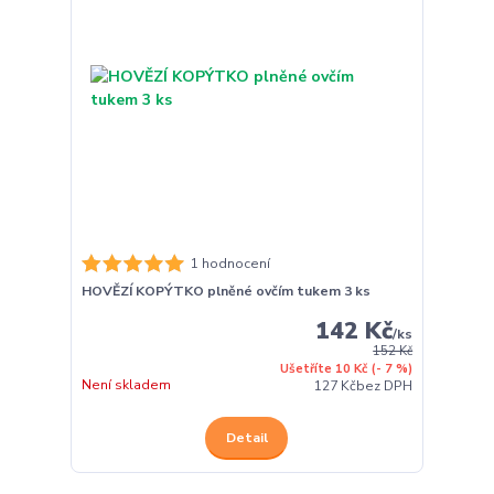
1 hodnocení
HOVĚZÍ KOPÝTKO plněné ovčím tukem 3 ks
142 Kč
/
ks
152 Kč
Ušetříte 10 Kč
(- 7 %)
Není skladem
127 Kč
bez DPH
Detail