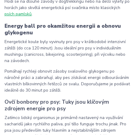
Hodí se na dlouhé závody v dogtrekkingu nebo na delší výlety po
horách jako skvělá energetická psí svačinka místo klasických
psích pamlsků
.
Energy ball pro okamžitou energii a obnovu
glykogenu
Energetické koule byly vyvinuty pro psy v krátkodobé intenzivní
zátěži (do cca 120 minut). Jsou ideální pro psy v individuálním
mushingu (canicross, bikejoring, scooterjoring), při výcviku nebo
na závodech.
Pomáhají rychleji obnovit zásoby svalového glykogenu po
náročné práci a zabraňují, aby pes získával energii odbouráváním
vlastních bílkovinných řetězců ze svalu. Doporučujeme je podávat
ideálně do 30 minut po zátěži.
Ovčí bonbony pro psy: Tuky jsou klíčovým
zdrojem energie pro psy
Zatímco lidský organismus je primárně nastavený na využívání
sacharidů jako rychlého paliva, psí tělo funguje trochu jinak. Pro
psa jsou především tuky hlavním a nejstabilnějším zdrojem