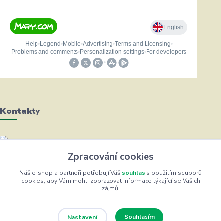
Kontakty
Helena Bayerová
Zpracování cookies
+420 604 711 491
(Po-Čt, 8-16 hod.)
Náš e-shop a partneři potřebují Váš
souhlas
s použitím souborů
cookies, aby Vám mohli zobrazovat informace týkající se Vašich
zájmů.
info@zufrik.cz
Souhlasím
Nastavení