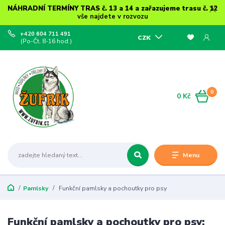
NÁHRADNÍ TERMÍNY TRAS č. 13 a 14 a zařazujeme trasu č. 12
vše najdete v rozvozu
+420 604 711 491
CZK
(Po-Čt, 8-16 hod.)
0
0 Kč
Menu
Pamlsky
Funkční pamlsky a pochoutky pro psy
Funkční pamlsky a pochoutky pro psy: