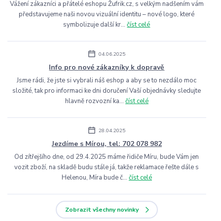
Vážení zákazníci a přátelé eshopu Žufrik.cz, s velkým nadšením vám
představujeme naši novou vizuální identitu – nové logo, které
symbolizuje další kr...
číst celé
04.06.2025
Info pro nové zákazníky k dopravě
Jsme rádi, že jste si vybrali náš eshop a aby se to nezdálo moc
složité, tak pro informaci ke dni doručení Vaší objednávky sledujte
hlavně rozvozní ka...
číst celé
28.04.2025
Jezdíme s Mírou, tel: 702 078 982
Od zítřejšího dne, od 29.4.2025 máme řidiče Míru, bude Vám jen
vozit zboží, na skladě budu stále já, takže reklamace řešte dále s
Helenou, Míra bude č...
číst celé
Zobrazit všechny novinky