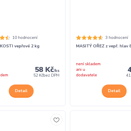
10 hodnocení
3 hodnocení
KOSTI vepřové 2 kg
MASITÝ OŘEZ z vepř. hlav 
není skladem
58 Kč
ani u
/
ks
adem
dodavatele
52 Kč
bez DPH
41
Detail
Detail