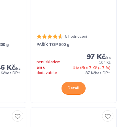
5 hodnocení
800 g
PAŠÍK TOP 800 g
97 Kč
/
ks
není skladem
104 Kč
46 Kč
ani u
Ušetříte 7 Kč
(- 7 %)
/
ks
dodavatele
 Kč
bez DPH
87 Kč
bez DPH
Detail