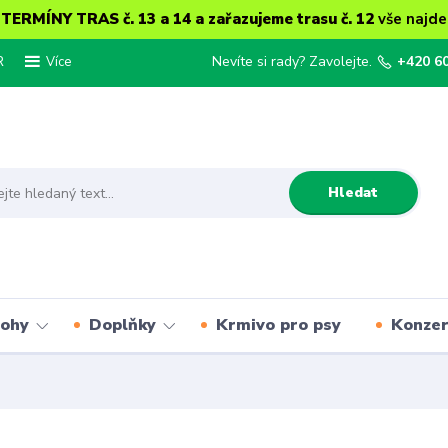
ERMÍNY TRAS č. 13 a 14 a zařazujeme trasu č. 12
vše najde
R
Nevíte si rady? Zavolejte.
+420 6
Více
Hledat
lohy
Doplňky
Krmivo pro psy
Konze