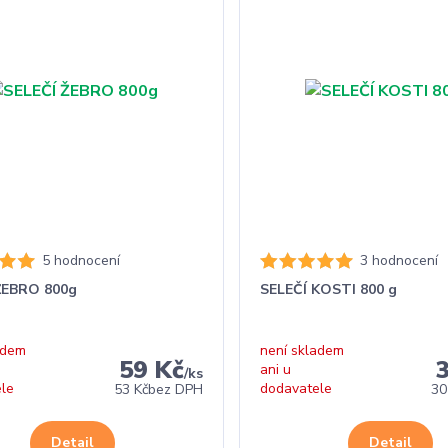
5 hodnocení
3 hodnocení
ŽEBRO 800g
SELEČÍ KOSTI 800 g
adem
není skladem
59 Kč
ani u
/
ks
ele
dodavatele
53 Kč
bez DPH
30
Detail
Detail