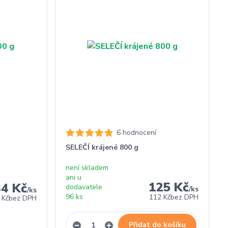
6 hodnocení
SELEČÍ krájené 800 g
není skladem
ani u
125 Kč
34 Kč
dodavatele
/
ks
/
ks
96 ks
112 Kč
bez DPH
 Kč
bez DPH
Přidat do košíku