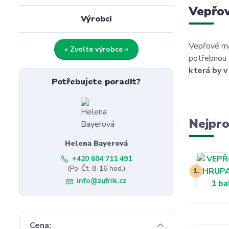
Vepřov
Výrobci
Vepřové ma
» Zvolte výrobce «
potřebnou s
která by 
Potřebujete poradit?
Nejpro
Helena Bayerová
+420 604 711 491
(Po-Čt, 8-16 hod.)
1.
info@zufrik.cz
Cena: