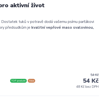
ro aktivní život
. Dostatek tuků v potravě dodá vašemu psímu parťákovi
zdory předsudkům je
kvalitní vepřové maso svalovinou,
54 Kč
54 Kč
TOP produkt
Akce
48 Kč bez DPH