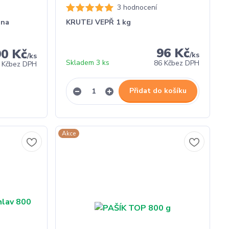
3 hodnocení
ina
KRUTEJ VEPŘ 1 kg
96 Kč
90 Kč
/
ks
/
ks
Skladem 3 ks
86 Kč
bez DPH
 Kč
bez DPH
Přidat do košíku
Akce