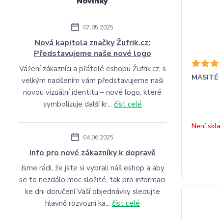
Novinky
07.05.2025
Nová kapitola značky Žufrik.cz:
Představujeme naše nové logo
Vážení zákazníci a přátelé eshopu Žufrik.cz, s
MASITÉ 
velkým nadšením vám představujeme naši
novou vizuální identitu – nové logo, které
symbolizuje další kr...
číst celé
Není skl
04.06.2025
Info pro nové zákazníky k dopravě
Jsme rádi, že jste si vybrali náš eshop a aby
se to nezdálo moc složité, tak pro informaci
ke dni doručení Vaší objednávky sledujte
hlavně rozvozní ka...
číst celé