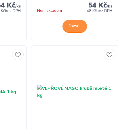
54 Kč
54 Kč
/
ks
/
ks
Není skladem
 Kč
bez DPH
48 Kč
bez DPH
Detail