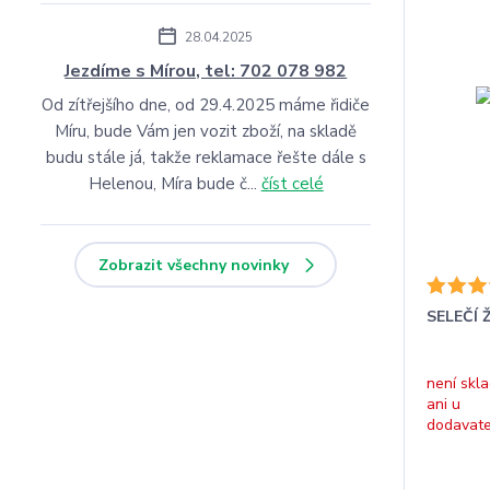
28.04.2025
Jezdíme s Mírou, tel: 702 078 982
Od zítřejšího dne, od 29.4.2025 máme řidiče
Míru, bude Vám jen vozit zboží, na skladě
budu stále já, takže reklamace řešte dále s
Helenou, Míra bude č...
číst celé
Zobrazit všechny novinky
SELEČÍ 
není skl
ani u
dodavat