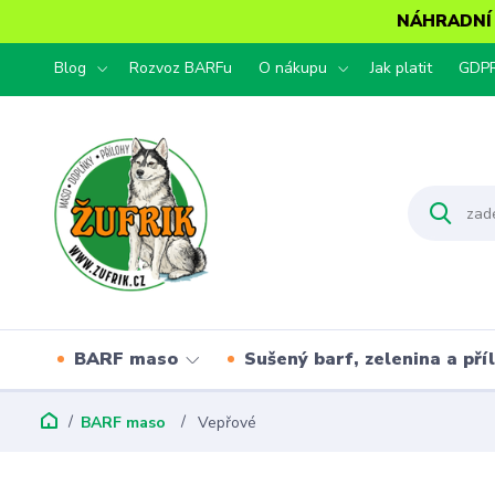
NÁHRADNÍ T
Blog
Rozvoz BARFu
O nákupu
Jak platit
GDP
BARF maso
Sušený barf, zelenina a pří
BARF maso
Vepřové