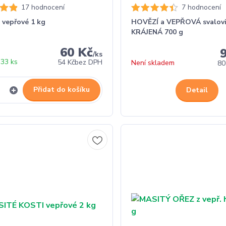
17 hodnocení
7 hodnocení
vepřové 1 kg
HOVĚZÍ a VEPŘOVÁ svalov
KRÁJENÁ 700 g
60 Kč
/
ks
33 ks
54 Kč
bez DPH
Není skladem
80
Přidat do košíku
Detail