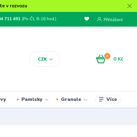
te v rozvozu
04 711 491
(Po-Čt, 8-16 hod.)
Přihlášení
0
0 Kč
CZK
Více
rvy
Pamlsky
Granule