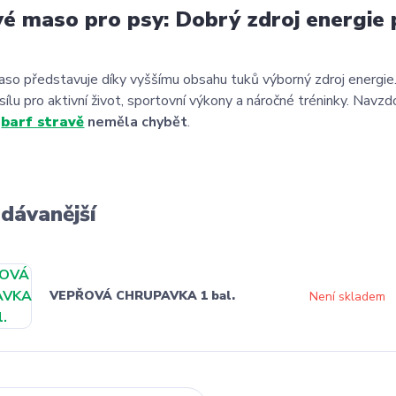
é maso pro psy: Dobrý zdroj energie p
so představuje díky vyššímu obsahu tuků výborný zdroj energie
ílu pro aktivní život, sportovní výkony a náročné tréninky. Nav
v
barf stravě
neměla chybět
.
dávanější
VEPŘOVÁ CHRUPAVKA 1 bal.
Není skladem