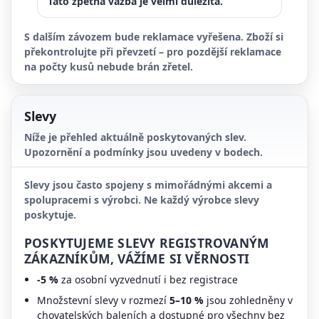
Tato zpětná vazba je velmi důležitá.
S dalším závozem bude reklamace vyřešena. Zboží si
překontrolujte při převzetí – pro pozdější reklamace
na počty kusů nebude brán zřetel.
Slevy
Níže je přehled aktuálně poskytovaných slev.
Upozornění a podmínky jsou uvedeny v bodech.
Slevy jsou často spojeny s mimořádnými akcemi a
spolupracemi s výrobci. Ne každý výrobce slevy
poskytuje.
POSKYTUJEME SLEVY REGISTROVANÝM
ZÁKAZNÍKŮM, VÁŽÍME SI VĚRNOSTI
-5 %
za osobní vyzvednutí i bez registrace
Množstevní slevy v rozmezí
5–10 %
jsou zohledněny v
chovatelských baleních a dostupné pro všechny bez