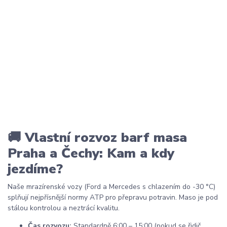
🚚 Vlastní rozvoz barf masa
Praha a Čechy: Kam a kdy
jezdíme?
Naše mrazírenské vozy (Ford a Mercedes s chlazením do -30 °C)
splňují nejpřísnější normy ATP pro přepravu potravin. Maso je pod
stálou kontrolou a neztrácí kvalitu.
Čas rozvozu:
Standardně 6:00 – 15:00 (pokud se řidič