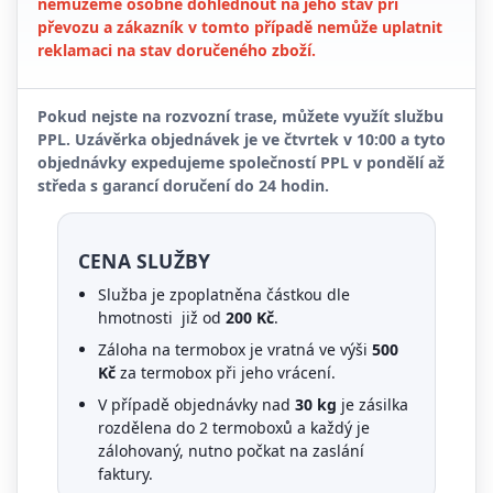
nemůžeme osobně dohlédnout na jeho stav při
převozu a zákazník v tomto případě nemůže uplatnit
reklamaci na stav doručeného zboží.
Pokud nejste na rozvozní trase, můžete využít službu
PPL. Uzávěrka objednávek je ve čtvrtek v
10:00
a tyto
objednávky expedujeme společností PPL v pondělí až
středa s garancí doručení do
24 hodin
.
CENA SLUŽBY
Služba je zpoplatněna částkou dle
hmotnosti již od
200 Kč
.
Záloha na termobox je vratná ve výši
500
Kč
za termobox při jeho vrácení.
V případě objednávky nad
30 kg
je zásilka
rozdělena do 2 termoboxů a každý je
zálohovaný, nutno počkat na zaslání
faktury.