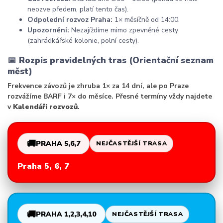
neozve předem, platí tento čas).
Odpolední rozvoz Praha:
1× měsíčně od 14:00.
Upozornění:
Nezajíždíme mimo zpevněné cesty
(zahrádkářské kolonie, polní cesty).
📅 Rozpis pravidelných tras (Orientační seznam
měst)
Frekvence závozů je zhruba 1× za 14 dní, ale po Praze
rozvážíme BARF i 7× do měsíce. Přesné termíny vždy najdete
v
Kalendáři rozvozů
.
🚚
PRAHA 5,6,7
NEJČASTĚJŠÍ TRASA
Praha 5, 6, 7
🚚
PRAHA 1,2,3,4,10
NEJČASTĚJŠÍ TRASA