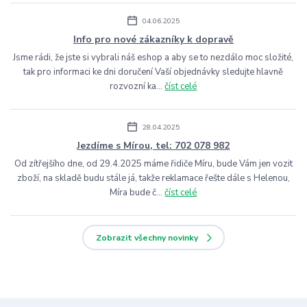
04.06.2025
Info pro nové zákazníky k dopravě
Jsme rádi, že jste si vybrali náš eshop a aby se to nezdálo moc složité,
tak pro informaci ke dni doručení Vaší objednávky sledujte hlavně
rozvozní ka...
číst celé
28.04.2025
Jezdíme s Mírou, tel: 702 078 982
Od zítřejšího dne, od 29.4.2025 máme řidiče Míru, bude Vám jen vozit
zboží, na skladě budu stále já, takže reklamace řešte dále s Helenou,
Míra bude č...
číst celé
Zobrazit všechny novinky