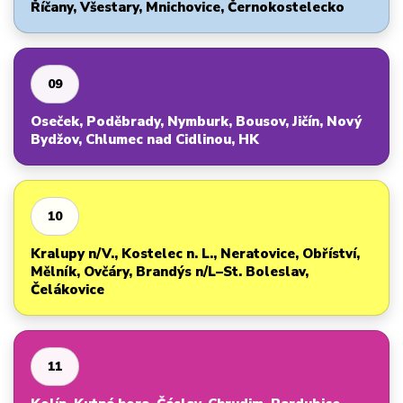
Říčany, Všestary, Mnichovice, Černokostelecko
09
Oseček, Poděbrady, Nymburk, Bousov, Jičín, Nový
Bydžov, Chlumec nad Cidlinou, HK
10
Kralupy n/V., Kostelec n. L., Neratovice, Obříství,
Mělník, Ovčáry, Brandýs n/L–St. Boleslav,
Čelákovice
11