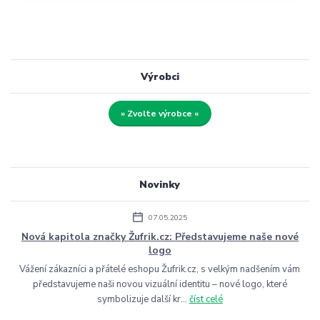
Výrobci
» Zvolte výrobce «
Novinky
07.05.2025
Nová kapitola značky Žufrik.cz: Představujeme naše nové
logo
Vážení zákazníci a přátelé eshopu Žufrik.cz, s velkým nadšením vám
představujeme naši novou vizuální identitu – nové logo, které
symbolizuje další kr...
číst celé