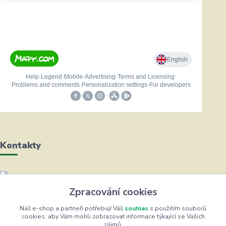
Kontakty
Helena Bayerová
Zpracování cookies
+420 604 711 491
(Po-Čt, 8-16 hod.)
Náš e-shop a partneři potřebují Váš
souhlas
s použitím souborů
cookies, aby Vám mohli zobrazovat informace týkající se Vašich
zájmů.
info@zufrik.cz