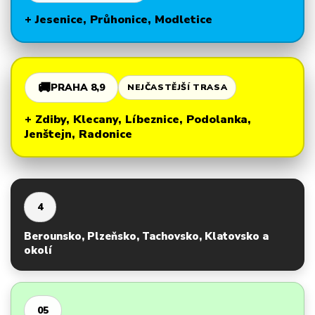
+ Jesenice, Průhonice, Modletice
🚚
PRAHA 8,9
NEJČASTĚJŠÍ TRASA
+ Zdiby, Klecany, Líbeznice, Podolanka,
Jenštejn, Radonice
4
Berounsko, Plzeňsko, Tachovsko, Klatovsko a
okolí
05