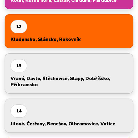
Kolín, Kutná hora, Čáslav, Chrudim, Pardubice
12
Kladensko, Slánsko, Rakovník
13
Vrané, Davle, Štěchovice, Slapy, Dobříšsko,
Příbramsko
14
Jílové, Čerčany, Benešov, Olbramovice, Votice