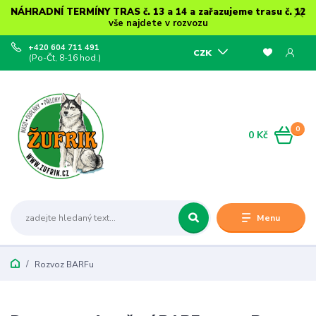
NÁHRADNÍ TERMÍNY TRAS č. 13 a 14 a zařazujeme trasu č. 12
vše najdete v rozvozu
+420 604 711 491
CZK
(Po-Čt, 8-16 hod.)
0
0 Kč
Menu
Rozvoz BARFu