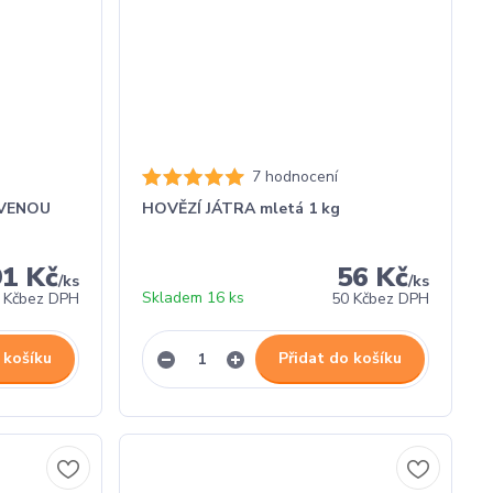
7 hodnocení
RVENOU
HOVĚZÍ JÁTRA mletá 1 kg
91 Kč
56 Kč
/
ks
/
ks
Skladem 16 ks
 Kč
bez DPH
50 Kč
bez DPH
 košíku
Přidat do košíku