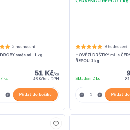
3 hodnocení
9 hodnocení
DROBY směs ml. 1 kg
HOVĚZÍ DRŠTKY ml. s ČE
ŘEPOU 1 kg
51 Kč
/
ks
7 ks
Skladem 2 ks
46 Kč
bez DPH
81
Přidat do košíku
Přidat do