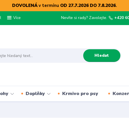
DOVOLENÁ
v termínu
OD 27.7.2026 DO 7.8.2026
.
R
Nevíte si rady? Zavolejte.
+420 6
Více
Hledat
lohy
Doplňky
Krmivo pro psy
Konze