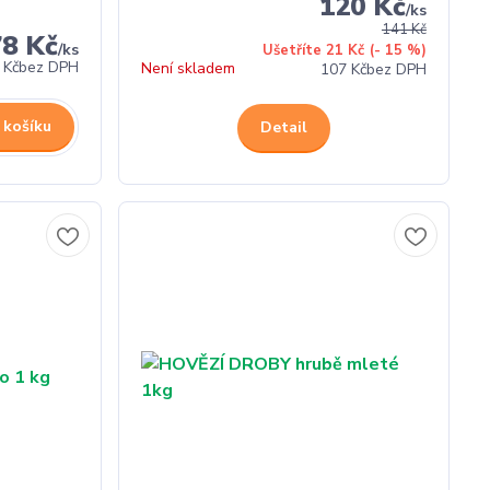
120 Kč
/
ks
141 Kč
78 Kč
/
ks
Ušetříte 21 Kč
(- 15 %)
 Kč
bez DPH
Není skladem
107 Kč
bez DPH
 košíku
Detail