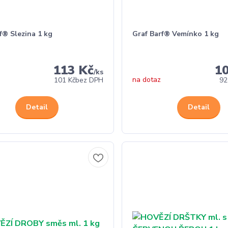
f® Slezina 1 kg
Graf Barf® Vemínko 1 kg
113 Kč
1
/
ks
na dotaz
101 Kč
bez DPH
92
Detail
Detail