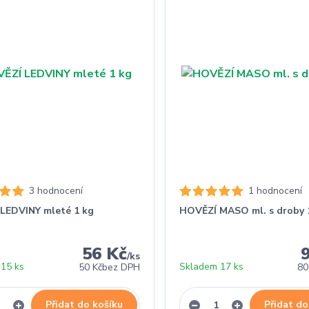
3 hodnocení
1 hodnocení
LEDVINY mleté 1 kg
HOVĚZÍ MASO ml. s droby 
56 Kč
/
ks
15 ks
Skladem 17 ks
50 Kč
bez DPH
80
Přidat do košíku
Přidat do