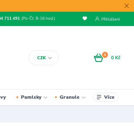
04 711 491
(Po-Čt, 8-16 hod.)
Přihlášení
0
0 Kč
CZK
Více
rvy
Pamlsky
Granule