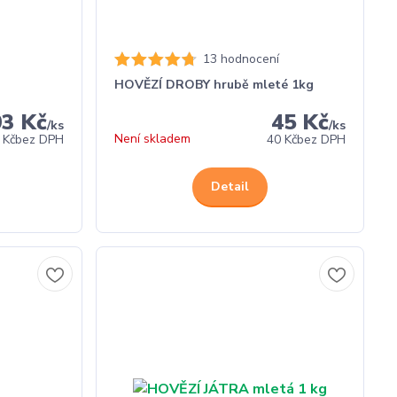
13 hodnocení
HOVĚZÍ DROBY hrubě mleté 1kg
03 Kč
45 Kč
/
ks
/
ks
Není skladem
 Kč
bez DPH
40 Kč
bez DPH
Detail