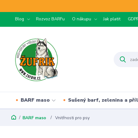
Blog
Rozvoz BARFu
O nákupu
Jak platit
GDP
BARF maso
Sušený barf, zelenina a pří
BARF maso
Vnitřnosti pro psy