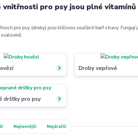
 vnitřnosti pro psy jsou plné vitamín
řnosti pro psy (droby) jsou klíčovou součástí barf stravy. Fungují j
 svalovině.
ovězí
Droby vepřové
 dršťky pro psy
ší
Nejlevnější
Nejdražší