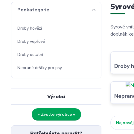
Syrové
Podkategorie
Syrové vnit
Droby hovězí
doplněk ke
Droby vepřové
Droby ostatní
Droby h
Neprané dršťky pro psy
Neprané
Výrobci
» Zvolte výrobce «
Nejnověj
Potřebujete poradit?