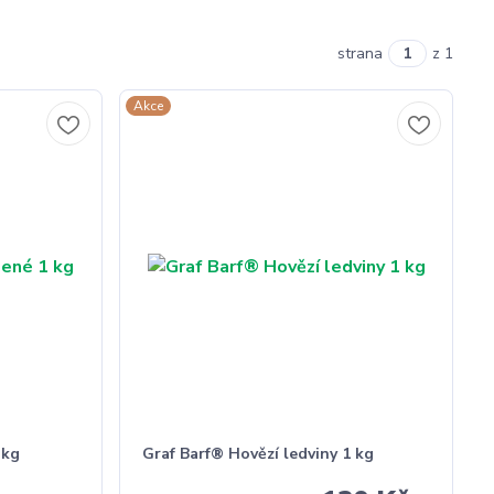
strana
z 1
Akce
 kg
Graf Barf® Hovězí ledviny 1 kg