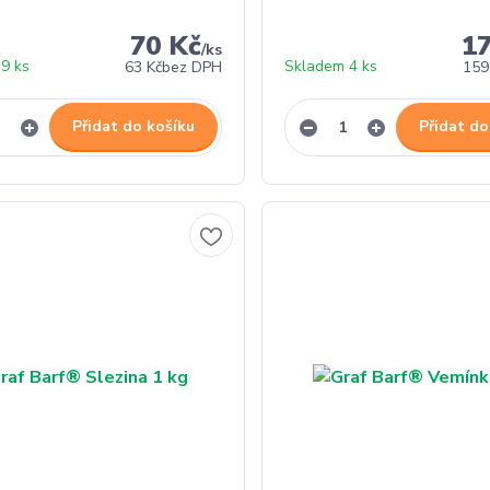
70 Kč
1
/
ks
9 ks
Skladem 4 ks
63 Kč
bez DPH
159
Přidat do košíku
Přidat do