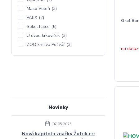
Maso Veleň
(3)
PAEX
(2)
Graf Bar
Sokol Falco
(5)
U dvou krkoviček
(3)
ZOO krmiva Pošvář
(3)
na dotaz
Novinky
07.05.2025
Nová kapitola značky Žufrik.cz: