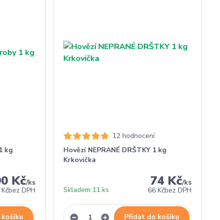
12 hodnocení
1 kg
Hovězí NEPRANÉ DRŠTKY 1 kg
Krkovička
90 Kč
74 Kč
/
ks
/
ks
Skladem 11 ks
 Kč
bez DPH
66 Kč
bez DPH
 košíku
Přidat do košíku