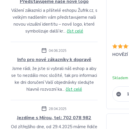
Představujeme naše nové logo
Vážení zákazníci a přátelé eshopu Žufrik.cz, s
velkým nadšením vám představujeme naši
novou vizuální identitu – nové logo, které
symbolizuje další kr...
číst celé
04.06.2025
HOVĚZÍ 
Info pro nové zákazníky k dopravě
Jsme rádi, že jste si vybrali náš eshop a aby
se to nezdálo moc složité, tak pro informaci
Skladem 
ke dni doručení Vaší objednávky sledujte
hlavně rozvozní ka...
číst celé
28.04.2025
Jezdíme s Mírou, tel: 702 078 982
Od zítřejšího dne, od 29.4.2025 máme řidiče