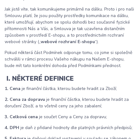
Jak jistě víte, tak komunikujeme primárně na dálku. Proto i pro naši
Smlouvu platí, že jsou použity prostředky komunikace na dálku,
které umožňují, abychom se spolu dohodli bez současné fyzické
přítomnosti Nás a Vás, a Smlouva je tak uzavřena distančním
způsobem v prostředí E-shopu, a to prostřednictvím rozhraní
webové stránky („
webové rozhraní E-shopu
“).
Pokud některá část Podmínek odporuje tomu, co jsme si společně
schválili v rámci procesu Vašeho nákupu na Našem E-shopu,
bude mít tato konkrétní dohoda před Podmínkami přednost.
I. NĚKTERÉ DEFINICE
1. Cena
je finanční částka, kterou budete hradit za Zboží;
2. Cena za dopravu
je finanční částka, kterou budete hradit za
doručení Zboží, a to včetně ceny za jeho zabalení;
3. Celková cena
je součet Ceny a Ceny za dopravu;
4. DPH
je daň z přidané hodnoty dle platných právních předpisů;
5. Faktura
je daňový doklad vystavený v souladu se zákonem o