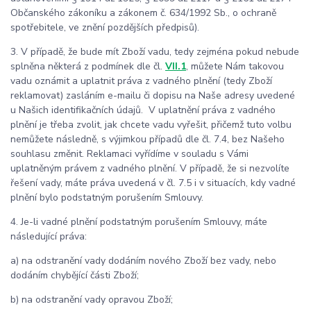
Občanského zákoníku a zákonem č. 634/1992 Sb., o ochraně
spotřebitele, ve znění pozdějších předpisů).
3. V případě, že bude mít Zboží vadu, tedy zejména pokud nebude
splněna některá z podmínek dle čl.
VII.1
, můžete Nám takovou
vadu oznámit a uplatnit práva z vadného plnění (tedy Zboží
reklamovat) zasláním e-mailu či dopisu na Naše adresy uvedené
u Našich identifikačních údajů. V uplatnění práva z vadného
plnění je třeba zvolit, jak chcete vadu vyřešit, přičemž tuto volbu
nemůžete následně, s výjimkou případů dle čl. 7.4, bez Našeho
souhlasu změnit. Reklamaci vyřídíme v souladu s Vámi
uplatněným právem z vadného plnění. V případě, že si nezvolíte
řešení vady, máte práva uvedená v čl. 7.5 i v situacích, kdy vadné
plnění bylo podstatným porušením Smlouvy.
4. Je-li vadné plnění podstatným porušením Smlouvy, máte
následující práva:
a) na odstranění vady dodáním nového Zboží bez vady, nebo
dodáním chybějící části Zboží;
b) na odstranění vady opravou Zboží;