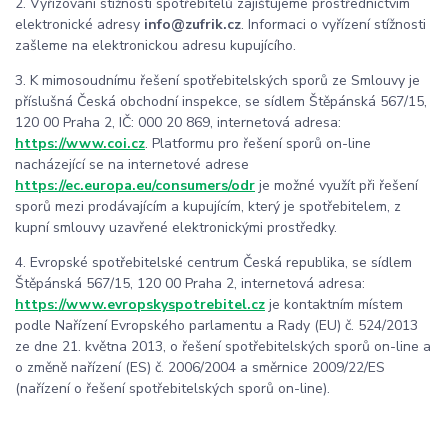
2. Vyřizování stížností spotřebitelů zajišťujeme prostřednictvím
elektronické adres
y
info@zufrik.cz
. I
nformaci o vyřízení stížnosti
zašleme na elektronickou adresu kupujícího.
3. K mimosoudnímu řešení spotřebitelských sporů ze Smlouvy je
příslušná Česká obchodní inspekce, se sídlem Štěpánská 567/15,
120 00 Praha 2, IČ: 000 20 869, internetová adresa:
https://www.coi.cz
. Platformu pro řešení sporů on-line
nacházející se na internetové adrese
https://ec.europa.eu/consumers/odr
je možné využít při řešení
sporů mezi prodávajícím a kupujícím, který je spotřebitelem, z
kupní smlouvy uzavřené elektronickými prostředky.
4. Evropské spotřebitelské centrum Česká republika, se sídlem
Štěpánská 567/15, 120 00 Praha 2, internetová adresa:
https://www.evropskyspotrebitel.cz
je kontaktním místem
podle Nařízení Evropského parlamentu a Rady (EU) č. 524/2013
ze dne 21. května 2013, o řešení spotřebitelských sporů on-line a
o změně nařízení (ES) č. 2006/2004 a směrnice 2009/22/ES
(nařízení o řešení spotřebitelských sporů on-line).