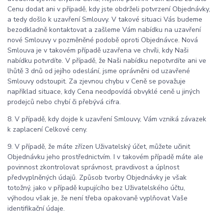
Cenu dodat ani v případě, kdy jste obdrželi potvrzení Objednávky,
a tedy došlo k uzavření Smlouvy. V takové situaci Vás budeme
bezodkladně kontaktovat a zašleme Vám nabídku na uzavření
nové Smlouvy v pozměněné podobě oproti Objednávce. Nová
Smlouva je v takovém případě uzavřena ve chvíli, kdy Naši
nabídku potvrdíte. V případě, že Naši nabídku nepotvrdíte ani ve
lhůtě 3 dnů od jejího odeslání, jsme oprávněni od uzavřené
Smlouvy odstoupit. Za zjevnou chybu v Ceně se považuje
například situace, kdy Cena neodpovídá obvyklé ceně u jiných
prodejců nebo chybí či přebývá cifra.
8. V případě, kdy dojde k uzavření Smlouvy, Vám vzniká závazek
k zaplacení Celkové ceny.
9. V případě, že máte zřízen Uživatelský účet, můžete učinit
Objednávku jeho prostřednictvím. I v takovém případě máte ale
povinnost zkontrolovat správnost, pravdivost a úplnost
předvyplněných údajů. Způsob tvorby Objednávky je však
totožný, jako v případě kupujícího bez Uživatelského účtu,
výhodou však je, že není třeba opakovaně vyplňovat Vaše
identifikační údaje.