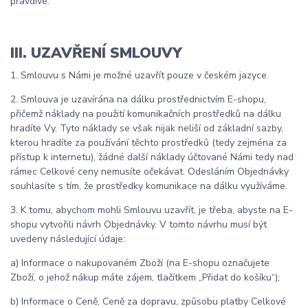
pravdivé.
III. UZAVŘENÍ SMLOUVY
1. Smlouvu s Námi je možné uzavřít pouze v českém jazyce.
2. Smlouva je uzavírána na dálku prostřednictvím E-shopu,
přičemž náklady na použití komunikačních prostředků na dálku
hradíte Vy. Tyto náklady se však nijak neliší od základní sazby,
kterou hradíte za používání těchto prostředků (tedy zejména za
přístup k internetu), žádné další náklady účtované Námi tedy nad
rámec Celkové ceny nemusíte očekávat. Odesláním Objednávky
souhlasíte s tím, že prostředky komunikace na dálku využíváme.
3. K tomu, abychom mohli Smlouvu uzavřít, je třeba, abyste na E-
shopu vytvořili návrh Objednávky. V tomto návrhu musí být
uvedeny následující údaje:
a) Informace o nakupovaném Zboží (na E-shopu označujete
Zboží, o jehož nákup máte zájem, tlačítkem „Přidat do košíku“);
b) Informace o Ceně, Ceně za dopravu, způsobu platby Celkové