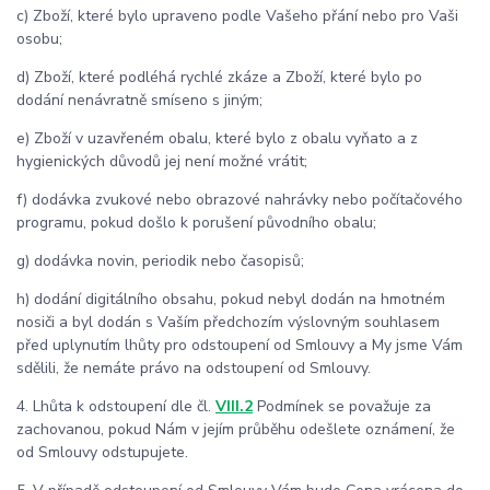
c) Zboží, které bylo upraveno podle Vašeho přání nebo pro Vaši
osobu;
d) Zboží, které podléhá rychlé zkáze a Zboží, které bylo po
dodání nenávratně smíseno s jiným;
e) Zboží v uzavřeném obalu, které bylo z obalu vyňato a z
hygienických důvodů jej není možné vrátit;
f) dodávka zvukové nebo obrazové nahrávky nebo počítačového
programu, pokud došlo k porušení původního obalu;
g) dodávka novin, periodik nebo časopisů;
h) dodání digitálního obsahu, pokud nebyl dodán na hmotném
nosiči a byl dodán s Vaším předchozím výslovným souhlasem
před uplynutím lhůty pro odstoupení od Smlouvy a My jsme Vám
sdělili, že nemáte právo na odstoupení od Smlouvy.
4. Lhůta k odstoupení dle čl.
VIII.2
Podmínek se považuje za
zachovanou, pokud Nám v jejím průběhu odešlete oznámení, že
od Smlouvy odstupujete.