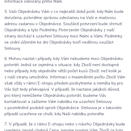
informace odeslány přímo Nám.
5. Vaši Objednávku Vám v co nejkratší době poté, kdy Nám bude
doručena, potvrdíme zprávou odeslanou na Vaši e-mailovou
adresu zadanou v Objednávce. Součástí potvrzení bude shrnutí
Objednávky a tyto Podmínky. Potvrzením Objednávky z naší
strany dochází k uzavření Smlouvy mezi Námi a Vámi. Podmínky
ve znění účinném ke dni Objednávky tvoří nedílnou součást
Smlouvy.
6. Mohou nastat i případy, kdy Vám nebudeme moci Objednávku
potvrdit. Jedná se zejména o situace, kdy Zboží není dostupné
nebo případy, kdy objednáte větší počet kusů Zboží, než kolik je
z naší strany umožněno. Informaci o maximálním počtu Zboží Vám
však vždy v rámci E-shopu předem poskytneme a neměla by pro
Vás být tedy překvapivá. V případě, že nastane jakýkoli důvod,
pro který nemůžeme Objednávku potvrdit, budeme Vás
kontaktovat a zašleme Vám nabídku na uzavření Smlouvy
v pozměněné podobě oproti Objednávce. Smlouva je v takovém
případě uzavřena ve chvíli, kdy Naši nabídku potvrdíte.
7. V případě, že v rámci E-shopu nebo v návrhu Objednávky bude
uvedena zjevně chybná Cena, nejsme povinni Vám Zboží za tuto