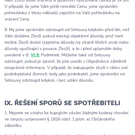
Nám Zboží bude vráceno a splatnost vyúčtované částky je 14 dní.
V případě, že jsme Vám ještě nevrátili Cenu, jsme oprávněni
pohledávku z titulu nákladů započíst na Vaši pohledávku na
vrácení Ceny.
8. My jsme oprávněni odstoupit od Smlouvy kdykoliv před tím, než
Vám dodáme Zboží, pokud existují objektivní důvody, proč není
možné Zboží dodat (zejména důvody na straně třetích osob nebo
důvody spočívající v povaze Zboží), a to i před uplynutím doby
uvedené v čl.
VI.9.
Podmínek. Můžeme také od Smlouvy
odstoupit, pokud je zjevné, že jste uvedli v Objednávce záměrně
nesprávné informace. V případě, že nakupujete zboží v rámci své
podnikatelské činnosti, tedy jako podnikatel, jsme oprávněni od
Smlouvy odstoupit kdykoli, i bez udání důvodu.
IX. ŘEŠENÍ SPORŮ SE SPOTŘEBITELI
1. Nejsme ve vztahu ke kupujícím vázáni žádnými kodexy chování
ve smyslu ustanovení § 1826 odst. 1 písm. e) Občanského
zákoníku.