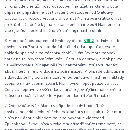
5. V případě odstoupení od Smlouvy Vám bude Cena vrácena do
14 dnů ode dne účinnosti odstoupení na účet, ze kterého byla
připsána, případně na účet zvolený odstoupení od Smlouvy.
Částka však nebude vrácena dříve, než Nám Zboží vrátíte či než
prokážete, že došlo k jeho zaslání zpět Nám. Zboží Nám prosím
vracejte čisté, pokud možno včetně originálního obalu.
6. V případě odstoupení od Smlouvy dle čl.
VIII.2
Podmínek jste
povinní Nám Zboží zaslat do 14 dnů od odstoupení a nesete
náklady spojené s navrácením zboží k Nám. Vy máte naopak
nárok na to, abychom Vám vrátili Cenu za dopravu, avšak pouze
ve výšiodpovídající nejlevnějšímu nabízenému způsobu dodání
Zboží, který jsme pro dodání Zboží nabízeli. V případě odstoupení
z důvodu, že My porušíme uzavřenou Smlouvu, hradíme i náklady
spojené s navrácením zboží k Nám, ovšem opět pouze do výše
Ceny za dopravu ve výši odpovídající nejlevnějšímu nabízenému
způsobu dodání Zboží, který jsme při dodání Zboží nabízeli.
7. Odpovídáte Nám škodu v případech, kdy bude Zboží
poškozeno v důsledku Vašeho nakládání s ním jinak, než je nutné
s ním nakládat s ohledem na jeho povahu a vlastnosti.
Způsobenou škodu Vám v takovém případě vyúčtujeme poté, co