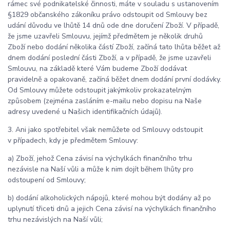
rámec své podnikatelské činnosti, máte v souladu s ustanovením
§1829 občanského zákoníku právo odstoupit od Smlouvy bez
udání důvodu ve lhůtě 14 dnů ode dne doručení Zboží. V případě,
že jsme uzavřeli Smlouvu, jejímž předmětem je několik druhů
Zboží nebo dodání několika částí Zboží, začíná tato lhůta běžet až
dnem dodání poslední části Zboží, a v případě, že jsme uzavřeli
Smlouvu, na základě které Vám budeme Zboží dodávat
pravidelně a opakovaně, začíná běžet dnem dodání první dodávky.
Od Smlouvy můžete odstoupit jakýmkoliv prokazatelným
způsobem (zejména zasláním e-mailu nebo dopisu na Naše
adresy uvedené u Našich identifikačních údajů).
3. Ani jako spotřebitel však nemůžete od Smlouvy odstoupit
v případech, kdy je předmětem Smlouvy:
a) Zboží, jehož Cena závisí na výchylkách finančního trhu
nezávisle na Naší vůli a může k nim dojít během lhůty pro
odstoupení od Smlouvy;
b) dodání alkoholických nápojů, které mohou být dodány až po
uplynutí třiceti dnů a jejich Cena závisí na výchylkách finančního
trhu nezávislých na Naší vůli;