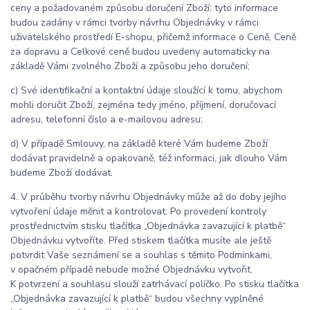
ceny a požadovaném způsobu doručení Zboží; tyto informace
budou zadány v rámci tvorby návrhu Objednávky v rámci
uživatelského prostředí E-shopu, přičemž informace o Ceně, Ceně
za dopravu a Celkové ceně budou uvedeny automaticky na
základě Vámi zvolného Zboží a způsobu jeho doručení;
c) Své identifikační a kontaktní údaje sloužící k tomu, abychom
mohli doručit Zboží, zejména tedy jméno, příjmení, doručovací
adresu, telefonní číslo a e-mailovou adresu;
d) V případě Smlouvy, na základě které Vám budeme Zboží
dodávat pravidelně a opakovaně, též informaci, jak dlouho Vám
budeme Zboží dodávat.
4. V průběhu tvorby návrhu Objednávky může až do doby jejího
vytvoření údaje měnit a kontrolovat. Po provedení kontroly
prostřednictvím stisku tlačítka „Objednávka zavazující k platbě“
Objednávku vytvoříte. Před stiskem tlačítka musíte ale ještě
potvrdit Vaše seznámení se a souhlas s těmito Podmínkami,
v opačném případě nebude možné Objednávku vytvořit.
K potvrzení a souhlasu slouží zatrhávací políčko. Po stisku tlačítka
„Objednávka zavazující k platbě“ budou všechny vyplněné