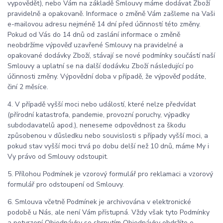
vypovědět), nebo Vám na základě Smlouvy máme dodávat Zboží
pravidelně a opakovaně. Informace o změně Vám zašleme na Vaši
e-mailovou adresu nejméně 14 dní před účinností této změny.
Pokud od Vás do 14 dnů od zaslání informace o změně
neobdržíme výpověď uzavřené Smlouvy na pravidelné a
opakované dodávky Zboží, stávají se nové podmínky součástí naší
Smlouvy a uplatní se na další dodávku Zboží následující po
účinnosti změny. Výpovědní doba v případě, že výpověď podáte,
činí 2 měsíce.
4. V případě vyšší moci nebo událostí, které nelze předvídat
(přírodní katastrofa, pandemie, provozní poruchy, výpadky
subdodavatelů apod.), neneseme odpovědnost za škodu
způsobenou v důsledku nebo souvislosti s případy vyšší moci, a
pokud stav vyšší moci trvá po dobu delší než 10 dnů, máme My i
Vy právo od Smlouvy odstoupit.
5. Přílohou Podmínek je vzorový formulář pro reklamaci a vzorový
formulář pro odstoupení od Smlouvy.
6. Smlouva včetně Podmínek je archivována v elektronické
podobě u Nás, ale není Vám přístupná. Vždy však tyto Podmínky
a potvrzení Objednávky se shrnutím Objednávky obdržíte e-