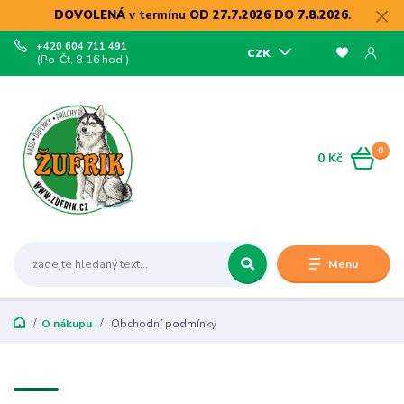
DOVOLENÁ
v termínu
OD 27.7.2026 DO 7.8.2026
.
+420 604 711 491
CZK
(Po-Čt, 8-16 hod.)
0
0 Kč
Menu
O nákupu
Obchodní podmínky