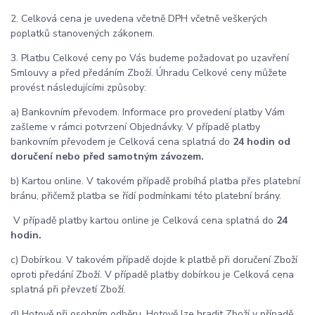
2. Celková cena je uvedena včetně DPH včetně veškerých
poplatků stanovených zákonem.
3. Platbu Celkové ceny po Vás budeme požadovat po uzavření
Smlouvy a před předáním Zboží. Úhradu Celkové ceny můžete
provést následujícími způsoby:
a) Bankovním převodem. Informace pro provedení platby Vám
zašleme v rámci potvrzení Objednávky. V případě platby
bankovním převodem je Celková cena splatná do
24 hodin od
doručení nebo před samotným závozem.
b) Kartou online. V takovém případě probíhá platba přes platební
bránu, přičemž platba se řídí podmínkami této platební brány.
V případě platby kartou online je Celková cena splatná do
24
hodin.
c) Dobírkou. V takovém případě dojde k platbě při doručení Zboží
oproti předání Zboží. V případě platby dobírkou je Celková cena
splatná při převzetí Zboží.
d) Hotově při osobním odběru. Hotově lze hradit Zboží v případě