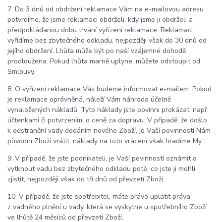
7. Do 3 dnů od obdržení reklamace Vám na e-mailovou adresu
potvrdíme, že jsme reklamaci obdrželi, kdy jsme ji obdrželi a
předpokládanou dobu trvání vyřízení reklamace. Reklamaci
vyřídíme bez zbytečného odkladu, nejpozději však do 30 dnů od
jejího obdržení. Lhůta může být po naší vzájemné dohodě
prodloužena. Pokud lhůta marně uplyne, můžete odstoupit od
Smlouvy.
8. O vyřízení reklamace Vás budeme informovat e-mailem. Pokud
je reklamace oprávněná, náleží Vám náhrada účelně
vynaložených nákladů. Tyto náklady jste povinni prokázat, např.
účtenkami či potvrzeními o ceně za dopravu. V případě, že došlo
k odstranění vady dodáním nového Zboží, je Vaší povinností Nám
původní Zboží vrátit, náklady na toto vrácení však hradíme My.
9. V případě, že jste podnikateli, je Vaší povinností oznámit a
vytknout vadu bez zbytečného odkladu poté, co jste ji mohli
zjistit, nejpozději však do tří dnů od převzetí Zboží.
10. V případě, že jste spotřebitel, máte právo uplatit práva
z vadného plnění u vady, která se vyskytne u spotřebního Zboží
ve lhůtě 24 měsíců od převzetí Zboží.