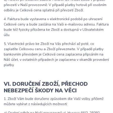
převzetí v Naší provozovně. V případě platby hotově při osobním
odběru je Celková cena splatná při převzetí Zboží.
4. Faktura bude vystavena v elektronické podobě po uhrazení
Celkové ceny a bude zaslána na Vaši e-mailovou adresu. Faktura
bude též fyzicky přiložena ke Zboží a dostupná v Uživatelském
úču.
5. Vlastnické právo ke Zboží na Vás přechází až poté, co
zaplatíte Celkovou cenu a Zboží převezmete. V případě platby
bankovním převodem je Celková cena zaplacena připsáním na
Náš účet, v ostatních případech je zaplacena v okamžik provedení
platby.
VI. DORUČENÍ ZBOŽÍ, PŘECHOD
NEBEZPEČÍ ŠKODY NA VĚCI
1. Zboží Vám bude doručeno způsobem dle Vaší volby, přičemž
můžete vybírat z následujících možností:
a) Osobní odběr na Naší provozovně ul. Husova 66/2, 25092