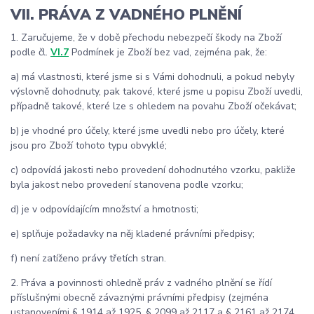
VII. PRÁVA Z VADNÉHO PLNĚNÍ
1.
Zaručujeme, že v době přechodu nebezpečí škody na Zboží
podle čl.
VI.7
Podmínek je Zboží bez vad, zejména pak, že:
a) má vlastnosti, které jsme si s Vámi dohodnuli, a pokud nebyly
výslovně dohodnuty, pak takové, které jsme u popisu Zboží uvedli,
případně takové, které lze s ohledem na povahu Zboží očekávat;
b) je vhodné pro účely, které jsme uvedli nebo pro účely, které
jsou pro Zboží tohoto typu obvyklé;
c) odpovídá jakosti nebo provedení dohodnutého vzorku, pakliže
byla jakost nebo provedení stanovena podle vzorku;
d) je v odpovídajícím množství a hmotnosti;
e) splňuje požadavky na něj kladené právními předpisy;
f) není zatíženo právy třetích stran.
2. Práva a povinnosti ohledně práv z vadného plnění se řídí
příslušnými obecně závaznými právními předpisy (zejména
ustanoveními § 1914 až 1925, § 2099 až 2117 a § 2161 až 2174