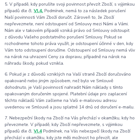
5. V případě, kdy porušíte svoji povinnost převzít Zboží, s výjimkou
případů dle čl.
VI.4.
Podmínek, nemá to za následek porušení
Naší povinnosti Vám Zboží doručit. Zároveň to, že Zboží
nepřevezmete, není odstoupení od Smlouvy mezi Námi a Vámi.
Nám ale v takovém případě vzniká právo od Smlouvy odstoupit
z důvodu Vašeho podstatného porušení Smlouvy. Pokud se
rozhodneme tohoto práva využít, je odstoupení účinné v den, kdy
Vám toto odstoupení doručíme. Odstoupení od Smlouvy nemá vliv
na nárok na uhrazení Ceny za dopravu, případně na nárok na
náhradu škody, pokud vznikla.
6. Pokud je z důvodů vzniklých na Vaší straně Zboží doručováno
opakovaně nebo jiným způsobem, než bylo ve Smlouvě
dohodnuto, je Vaší povinností nahradit Nám náklady s tímto
opakovaným doručením spojené. Platební údaje pro zaplacení
těchto nákladů Vám zašleme na Vaši e-mailovou adresu
uvedenou ve Smlouvě a jsou splatné 14 dnů od doručení e-mailu.
7.
Nebezpeční škody na Zboží na Vás přechází v okamžiku, kdy ho
převezmete. V případě, kdy Zboží nepřevezmete, s výjimkou
případů dle čl.
VI.4
Podmínek, na Vás nebezpečí škody na Zboží
přechází v okamžiku, kdy jste měli možnost ho převzít, ale