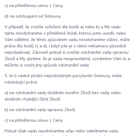
c) na přiměřenou slevu z Ceny;
d) na odstoupení od Smlouvy.
V případě, že zvolíte vyřešení dle bodů a) nebo b) a My vadu
takto neodstraníme v přiměřené lhůtě, kterou jsme uvedli, nebo
Vám sdělíme, že tímto způsobem vadu neodstraníme vůbec, máte
práva dle bodů c) a d), i když jste je v rámci reklamace původně
nepožadovali. Zároveň pokud si zvolíte odstranění vady opravou
Zboží a My zjistíme, že je vada neopravitelná, oznámíme Vám to a
můžete si zvolit jiný způsob odstranění vady.
5. Je-li vadné plnění nepodstatným porušením Smlouvy, máte
následující práva:
a) na odstranění vady dodáním nového Zboží bez vady, nebo
dodáním chybějící části Zboží;
b) na odstranění vady opravou Zboží;
c) na přiměřenou slevu z Ceny.
Pokud však vadu neodstraníme včas nebo odmítneme vadu