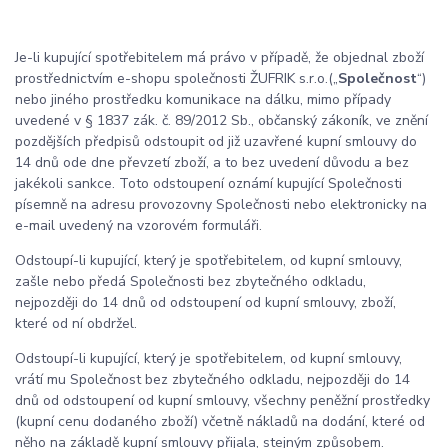
Je-li kupující spotřebitelem má právo v případě, že objednal zboží
prostřednictvím e-shopu společnosti ŽUFRIK s.r.o.(„
Společnost
“)
nebo jiného prostředku komunikace na dálku, mimo případy
uvedené v § 1837 zák. č. 89/2012 Sb., občanský zákoník, ve znění
pozdějších předpisů odstoupit od již uzavřené kupní smlouvy do
14 dnů ode dne převzetí zboží, a to bez uvedení důvodu a bez
jakékoli sankce. Toto odstoupení oznámí kupující Společnosti
písemně na adresu provozovny Společnosti nebo elektronicky na
e-mail uvedený na vzorovém formuláři.
Odstoupí-li kupující, který je spotřebitelem, od kupní smlouvy,
zašle nebo předá Společnosti bez zbytečného odkladu,
nejpozději do 14 dnů od odstoupení od kupní smlouvy, zboží,
které od ní obdržel.
Odstoupí-li kupující, který je spotřebitelem, od kupní smlouvy,
vrátí mu Společnost bez zbytečného odkladu, nejpozději do 14
dnů od odstoupení od kupní smlouvy, všechny peněžní prostředky
(kupní cenu dodaného zboží) včetně nákladů na dodání, které od
něho na základě kupní smlouvy přijala, stejným způsobem.