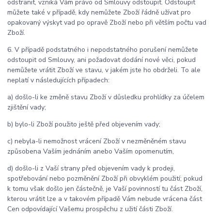
odstranit, vzniká Vám právo od Smlouvy odstoupit. Odstoupit
můžete také v případě, kdy nemůžete Zboží řádně užívat pro
opakovaný výskyt vad po opravě Zboží nebo při větším počtu vad
Zboží.
6. V případě podstatného i nepodstatného porušení nemůžete
odstoupit od Smlouvy, ani požadovat dodání nové věci, pokud
nemůžete vrátit Zboží ve stavu, v jakém jste ho obdrželi. To ale
neplatí v následujících případech:
a) došlo-li ke změně stavu Zboží v důsledku prohlídky za účelem
zjištění vady;
b) bylo-li Zboží použito ještě před objevením vady;
c) nebyla-li nemožnost vrácení Zboží v nezměněném stavu
způsobena Vaším jednáním anebo Vaším opomenutím,
d) došlo-li z Vaší strany před objevením vady k prodeji,
spotřebování nebo pozměnění Zboží při obvyklém použití; pokud
k tomu však došlo jen částečně, je Vaší povinností tu část Zboží,
kterou vrátit lze a v takovém případě Vám nebude vrácena část
Cen odpovídající Vašemu prospěchu z užití části Zboží.