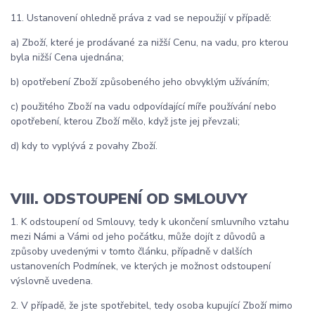
11. Ustanovení ohledně práva z vad se nepoužijí v případě:
a) Zboží, které je prodávané za nižší Cenu, na vadu, pro kterou
byla nižší Cena ujednána;
b) opotřebení Zboží způsobeného jeho obvyklým užíváním;
c) použitého Zboží na vadu odpovídající míře používání nebo
opotřebení, kterou Zboží mělo, když jste jej převzali;
d) kdy to vyplývá z povahy Zboží.
VIII. ODSTOUPENÍ OD SMLOUVY
1. K odstoupení od Smlouvy, tedy k ukončení smluvního vztahu
mezi Námi a Vámi od jeho počátku, může dojít z důvodů a
způsoby uvedenými v tomto článku, případně v dalších
ustanoveních Podmínek, ve kterých je možnost odstoupení
výslovně uvedena.
2.
V případě, že jste spotřebitel, tedy osoba kupující Zboží mimo