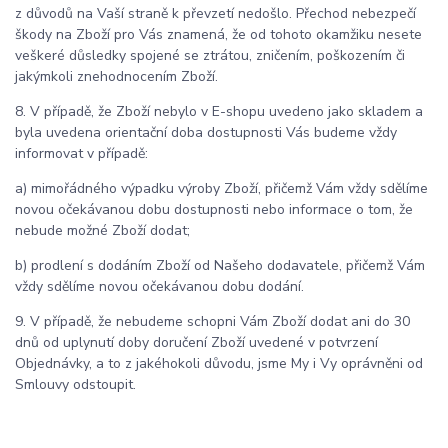
z důvodů na Vaší straně k převzetí nedošlo. Přechod nebezpečí
škody na Zboží pro Vás znamená, že od tohoto okamžiku nesete
veškeré důsledky spojené se ztrátou, zničením, poškozením či
jakýmkoli znehodnocením Zboží.
8. V případě, že Zboží nebylo v E-shopu uvedeno jako skladem a
byla uvedena orientační doba dostupnosti Vás budeme vždy
informovat v případě:
a) mimořádného výpadku výroby Zboží, přičemž Vám vždy sdělíme
novou očekávanou dobu dostupnosti nebo informace o tom, že
nebude možné Zboží dodat;
b) prodlení s dodáním Zboží od Našeho dodavatele, přičemž Vám
vždy sdělíme novou očekávanou dobu dodání.
9.
V případě, že nebudeme schopni Vám Zboží dodat ani do 30
dnů od uplynutí doby doručení Zboží uvedené v potvrzení
Objednávky, a to z jakéhokoli důvodu, jsme My i Vy oprávněni od
Smlouvy odstoupit.