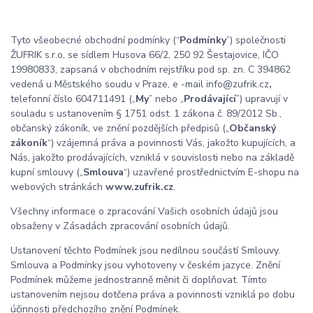
Tyto všeobecné obchodní podmínky (“
Podmínky
”) společnosti
ŽUFRIK s.r.o, se sídlem Husova 66/2, 250 92 Šestajovice, IČO
19980833, zapsaná v obchodním rejstříku pod sp. zn. C 394862
vedená u Městského soudu v Praze,
e -m
ail info@zufrik.cz
,
telefonní číslo 604711491 („
My
” nebo „
Prodávající
”) upravují v
souladu s ustanovením § 1751 odst. 1 zákona č. 89/2012 Sb.,
občanský zákoník, ve znění pozdějších předpisů („
Občanský
zákoník
“) vzájemná práva a povinnosti Vás, jakožto kupujících, a
Nás, jakožto prodávajících, vzniklá v souvislosti nebo na základě
kupní smlouvy („
Smlouva
“) uzavřené prostřednictvím E-shopu na
webových str
ánkách
www.zufrik.cz
.
Všechny informace o zpracování Vašich osobních údajů jsou
obsaženy v Zásadách zpracování osobních údajů.
Ustanovení těchto Podmínek jsou nedílnou součástí Smlouvy.
Smlouva a Podmínky jsou vyhotoveny v českém jazyce. Znění
Podmínek můžeme jednostranně měnit či doplňovat. Tímto
ustanovením nejsou dotčena práva a povinnosti vzniklá po dobu
účinnosti předchozího znění Podmínek.