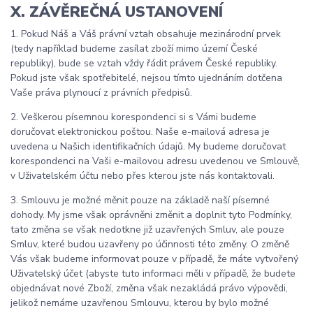
X. ZÁVĚREČNÁ USTANOVENÍ
1. Pokud Náš a Váš právní vztah obsahuje mezinárodní prvek
(tedy například budeme zasílat zboží mimo území České
republiky), bude se vztah vždy řádit právem České republiky.
Pokud jste však spotřebitelé, nejsou tímto ujednáním dotčena
Vaše práva plynoucí z právních předpisů.
2. Veškerou písemnou korespondenci si s Vámi budeme
doručovat elektronickou poštou. Naše e-mailová adresa je
uvedena u Našich identifikačních údajů. My budeme doručovat
korespondenci na Vaši e-mailovou adresu uvedenou ve Smlouvě,
v Uživatelském účtu nebo přes kterou jste nás kontaktovali.
3. Smlouvu je možné měnit pouze na základě naší písemné
doho
dy. My jsme však oprávněni změnit a doplnit tyto Podmínky,
tato změna se však nedotkne již uzavřených Smluv, ale pouze
Smluv, které budou uzavřeny po účinnosti této změny. O změně
Vás však budeme informovat pouze v případě, že máte vytvořený
Uživatelský účet (abyste tuto informaci měli v případě, že budete
objednávat nové Zboží, změna však nezakládá právo výpovědi,
jelikož nemáme uzavřenou Smlouvu, kterou by bylo možné