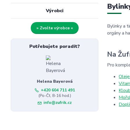
Bylink
Výrobci
Bylinky a t
» Zvolte výrobce «
orgány a ha
Potřebujete poradit?
Na Žuf
Pro komplet
Oleje
Helena Bayerová
Vitam
+420 604 711 491
Kloub
(Po-Čt, 8-16 hod.)
Mořsk
info@zufrik.cz
Doplň