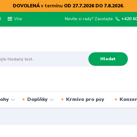
DOVOLENÁ
v termínu
OD 27.7.2026 DO 7.8.2026
.
R
Nevíte si rady? Zavolejte.
+420 6
Více
Hledat
lohy
Doplňky
Krmivo pro psy
Konze