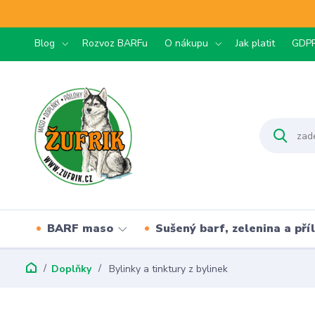
Blog
Rozvoz BARFu
O nákupu
Jak platit
GDP
BARF maso
Sušený barf, zelenina a pří
Doplňky
Bylinky a tinktury z bylinek