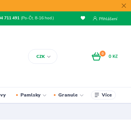
04 711 491
(Po-Čt, 8-16 hod.)
Přihlášení
0
0 Kč
CZK
Více
rvy
Pamlsky
Granule