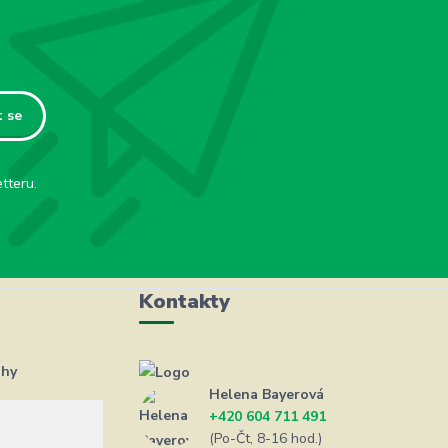
t se
tteru.
Kontakty
ahy
Helena Bayerová
+420 604 711 491
(Po-Čt, 8-16 hod.)