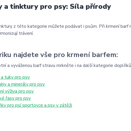
y a tinktury pro psy: Síla přírody
inktury z této kategorie můžete podávat i psům. Při krmení barf
rmonizují trávení.
riku najdete vše pro krmení barfem:
ní a vyváženou barf stravu mrkněte i na další kategorie doplňků
 a tuky pro psy
íny a minerály pro psy
ní výživa pro psy
é řasy pro psy
ky pro psí sportovce a psy v zátěži