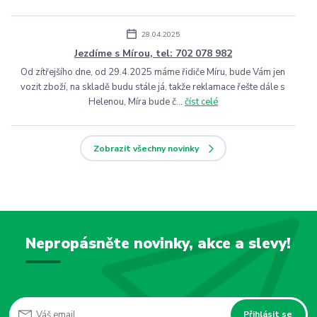
28.04.2025
Jezdíme s Mírou, tel: 702 078 982
Od zítřejšího dne, od 29.4.2025 máme řidiče Míru, bude Vám jen
vozit zboží, na skladě budu stále já, takže reklamace řešte dále s
Helenou, Míra bude č...
číst celé
Zobrazit všechny novinky
Nepropásněte novinky, akce a slevy!
Přihlásit se