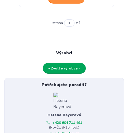
strana
z 1
Výrobci
» Zvolte výrobce «
Potřebujete poradit?
Helena Bayerová
+420 604 711 491
(Po-Čt, 8-16 hod.)