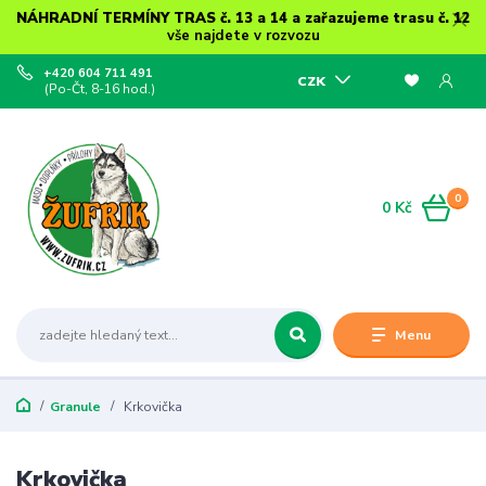
NÁHRADNÍ TERMÍNY TRAS č. 13 a 14 a zařazujeme trasu č. 12
vše najdete v rozvozu
+420 604 711 491
CZK
(Po-Čt, 8-16 hod.)
0
0 Kč
Menu
Granule
Krkovička
Krkovička