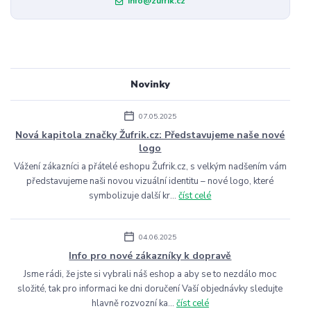
info@zufrik.cz
Novinky
07.05.2025
Nová kapitola značky Žufrik.cz: Představujeme naše nové
logo
Vážení zákazníci a přátelé eshopu Žufrik.cz, s velkým nadšením vám
představujeme naši novou vizuální identitu – nové logo, které
symbolizuje další kr...
číst celé
04.06.2025
Info pro nové zákazníky k dopravě
Jsme rádi, že jste si vybrali náš eshop a aby se to nezdálo moc
složité, tak pro informaci ke dni doručení Vaší objednávky sledujte
hlavně rozvozní ka...
číst celé