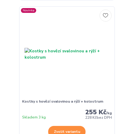
Novinka
Kostky s hovězí svalovinou a rýží + kolostrum
255 Kč
/
kg
Skladem 3 kg
228 Kč
bez DPH
Zvolit variantu