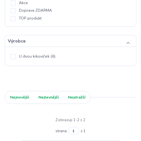
Akce
Doprava ZDARMA
TOP produkt
Výrobce
U dvou krkoviček
(6)
Nejnovější
Nejlevnější
Nejdražší
Zobrazuji 1-2 z 2
strana
z 1