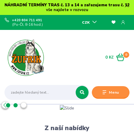
NÁHRADNÍ TERMÍNY TRAS č. 13 a 14 a zařazujeme trasu č. 12
vše najdete v rozvozu
+420 604 711 491
CZK
(Po-Čt, 8-16 hod.)
0
0 Kč
Menu
Z naší nabídky