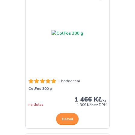
1 hodnocení
ColFos 300 g
1 466 Kč
/
ks
na dotaz
1 309 Kč
bez DPH
Detail