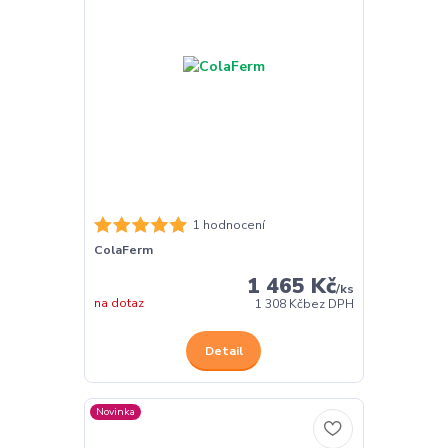
1 hodnocení
ColaFerm
1 465 Kč
/
ks
na dotaz
1 308 Kč
bez DPH
Detail
Novinka