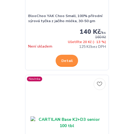
BlooChoo YAK Choo Small, 100% přírodní
sýrová tyčka z jačího mléka, 30-50 gm
140 Kč
/
ks
160 Kč
Ušetříte 20 Kč
(- 13 %)
Není skladem
125 Kč
bez DPH
Detail
Novinka