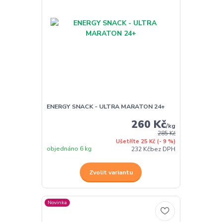
ENERGY SNACK - ULTRA MARATON 24+
260 Kč
/
kg
285 Kč
Ušetříte 25 Kč
(- 9 %)
objednáno 6 kg
232 Kč
bez DPH
Zvolit variantu
Novinka