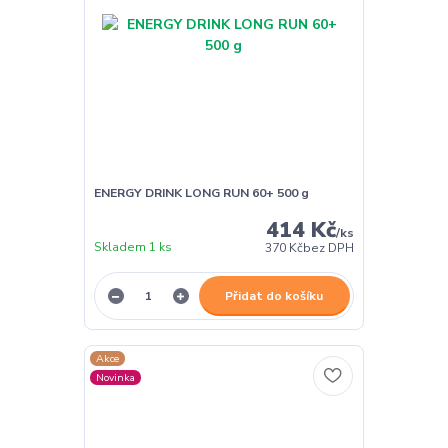
ENERGY DRINK LONG RUN 60+ 500 g
414 Kč
/
ks
Skladem 1 ks
370 Kč
bez DPH
Přidat do košíku
Akce
Novinka