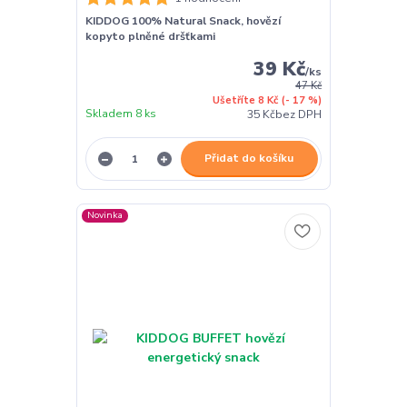
KIDDOG 100% Natural Snack, hovězí
kopyto plněné dršťkami
39 Kč
/
ks
47 Kč
Ušetříte 8 Kč
(- 17 %)
Skladem 8 ks
35 Kč
bez DPH
Přidat do košíku
Novinka