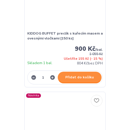
KIDDOG BUFFET preclík s kuřecím masem a
ovesnými vločkami [150 ks]
900 Kč
/
bal.
1 055 Kč
Ušetříte 155 Kč
(- 15 %)
Skladem 1 bal.
804 Kč
bez DPH
Přidat do košíku
Novinka