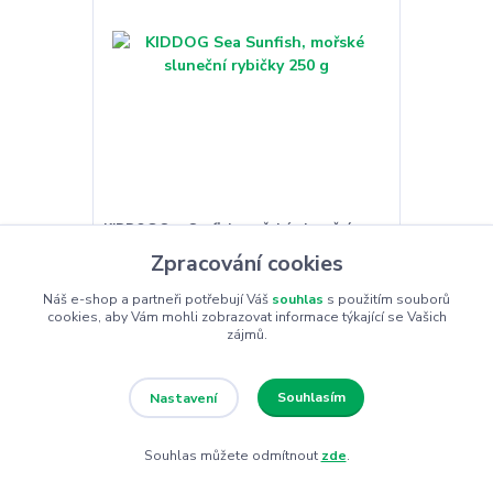
KIDDOG Sea Sunfish, mořské sluneční
rybičky 250 g
Zpracování cookies
106 Kč
/
ks
Náš e-shop a partneři potřebují Váš
souhlas
s použitím souborů
126 Kč
cookies, aby Vám mohli zobrazovat informace týkající se Vašich
Ušetříte 20 Kč
(- 16 %)
zájmů.
Skladem 4 ks
95 Kč
bez DPH
Přidat do košíku
Souhlasím
Nastavení
Souhlas můžete odmítnout
zde
.
Novinka