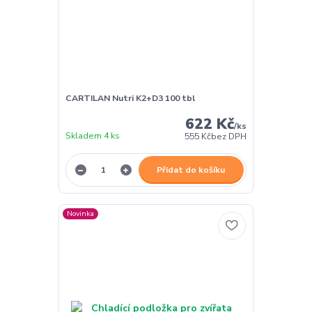
CARTILAN Nutri K2+D3 100 tbl
622 Kč
/
ks
Skladem 4 ks
555 Kč
bez DPH
Přidat do košíku
Novinka