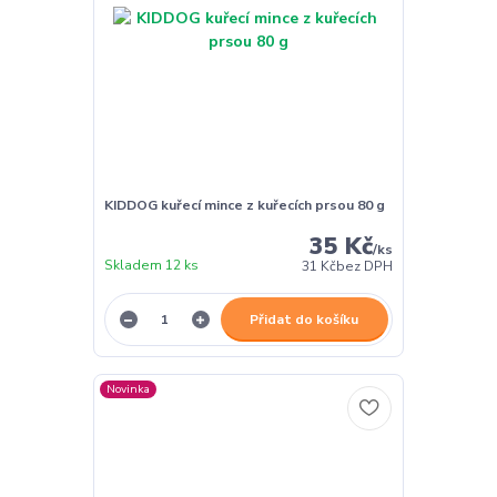
KIDDOG kuřecí mince z kuřecích prsou 80 g
35 Kč
/
ks
Skladem 12 ks
31 Kč
bez DPH
Přidat do košíku
Novinka