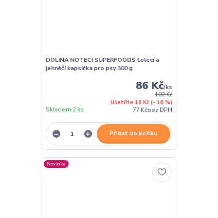
DOLINA NOTECI SUPERFOODS telecí a
jehněčí kapsička pro psy 300 g
86 Kč
/
ks
102 Kč
Ušetříte 16 Kč
(- 16 %)
Skladem 2 ks
77 Kč
bez DPH
Přidat do košíku
Novinka