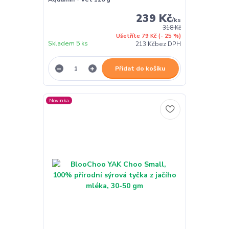
239 Kč
/
ks
318 Kč
Ušetříte 79 Kč
(- 25 %)
Skladem 5 ks
213 Kč
bez DPH
Přidat do košíku
Novinka