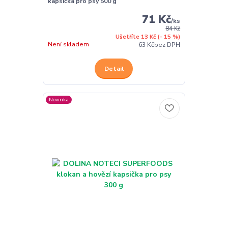
kapsička pro psy 500 g
71 Kč
/
ks
84 Kč
Ušetříte 13 Kč
(- 15 %)
Není skladem
63 Kč
bez DPH
Detail
Novinka