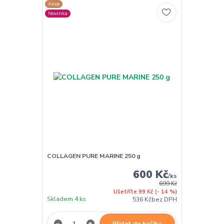
Akce
Novinka
COLLAGEN PURE MARINE 250 g
600 Kč
/
ks
699 Kč
Ušetříte 99 Kč
(- 14 %)
Skladem 4 ks
536 Kč
bez DPH
Přidat do košíku