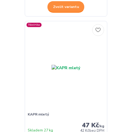
Zvolit variantu
Novinka
KAPR mletý
47 Kč
/
kg
Skladem 27 kg
42 Kč
bez DPH