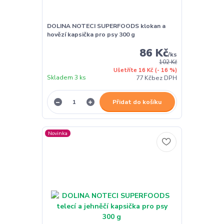
DOLINA NOTECI SUPERFOODS klokan a
hovězí kapsička pro psy 300 g
86 Kč
/
ks
102 Kč
Ušetříte 16 Kč
(- 16 %)
Skladem 3 ks
77 Kč
bez DPH
Přidat do košíku
Novinka