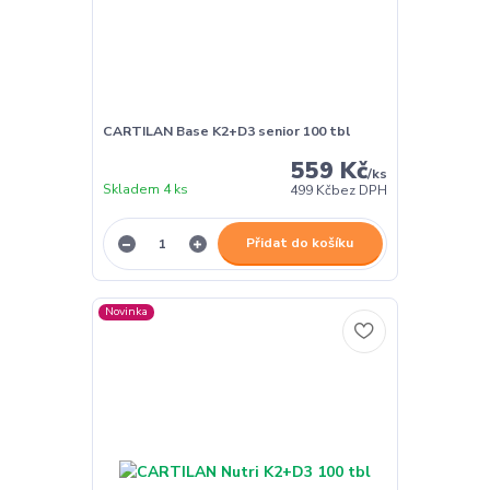
CARTILAN Base K2+D3 senior 100 tbl
559 Kč
/
ks
Skladem 4 ks
499 Kč
bez DPH
Přidat do košíku
Novinka