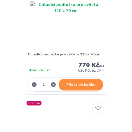
Chladící podložka pro zvířata 110 x 70 cm
770 Kč
/
ks
Skladem 1 ks
636 Kč
bez DPH
Přidat do košíku
Novinka