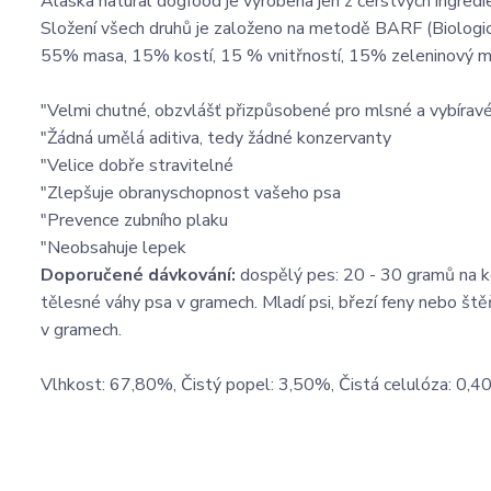
Alaska natural dogfood je vyrobena jen z čerstvých ingredi
Složení všech druhů je založeno na metodě BARF (Biologic
55% masa, 15% kostí, 15 % vnitřností, 15% zeleninový m
"Velmi chutné, obzvlášť přizpůsobené pro mlsné a vybírav
"Žádná umělá aditiva, tedy žádné konzervanty
"Velice dobře stravitelné
"Zlepšuje obranyschopnost vašeho psa
"Prevence zubního plaku
"Neobsahuje lepek
Doporučené dávkování:
dospělý pes: 20 - 30 gramů na 
tělesné váhy psa v gramech. Mladí psi, březí feny nebo št
v gramech.
Vlhkost: 67,80%, Čistý popel: 3,50%, Čistá celulóza: 0,40