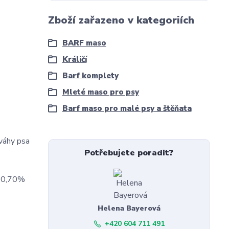
Zboží zařazeno v kategoriích
BARF maso
Králičí
Barf komplety
Mleté maso pro psy
Barf maso pro malé psy a štěňata
 váhy psa
Potřebujete poradit?
: 0,70%
Helena Bayerová
+420 604 711 491