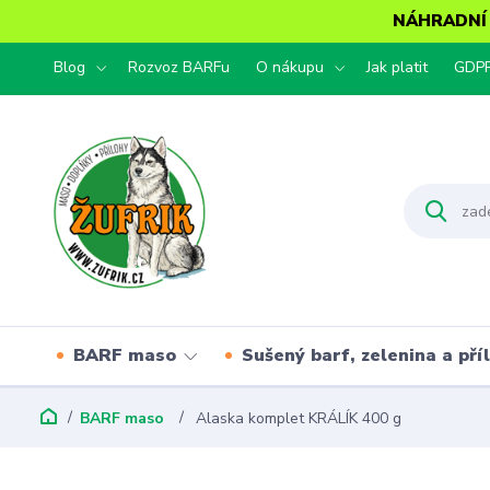
NÁHRADNÍ T
Blog
Rozvoz BARFu
O nákupu
Jak platit
GDP
BARF maso
Sušený barf, zelenina a pří
BARF maso
Alaska komplet KRÁLÍK 400 g