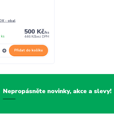
X - obal
500 Kč
/
ks
 ks
446 Kč
bez DPH
Přidat do košíku
Nepropásněte novinky, akce a slevy!