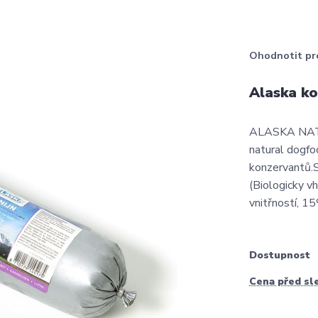
Ohodnotit pr
Alaska k
ALASKA NAT
natural dogfoo
konzervantů.
(Biologicky 
vnitřností, 1
Dostupnost
Cena před sl