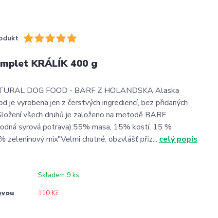
odukt
omplet KRÁLÍK 400 g
URAL DOG FOOD - BARF Z HOLANDSKA Alaska
d je vyrobena jen z čerstvých ingrediencí, bez přidaných
Složení všech druhů je založeno na metodě BARF
vhodná syrová potrava):55% masa, 15% kostí, 15 %
5% zeleninový mix"Velmi chutné, obzvlášť přiz...
celý popis
Skladem 9 ks
evou
110 Kč