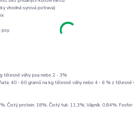
encí, bez přidaných konzervantů.
ky vhodná syrová potrava):
ix
é psy
kg tělesné váhy psa nebo 2 - 3%
ěňata: 40 - 60 gramů na kg tělesné váhy nebo 4 - 6 % z tělesné
%, Čistý protein: 18%, Čistý tuk: 11,3%, Vápník: 0,84%, Fosfor