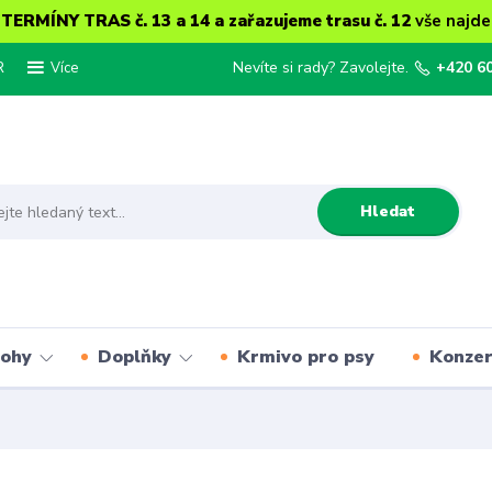
ERMÍNY TRAS č. 13 a 14 a zařazujeme trasu č. 12
vše najde
R
Nevíte si rady? Zavolejte.
+420 6
Více
Hledat
lohy
Doplňky
Krmivo pro psy
Konze