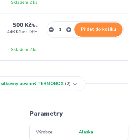
Skladem 2 ks
500 Kč
/
ks
Přidat do košíku
446 Kč
bez DPH
Skladem 2 ks
Zásilkovny povinný TERMOBOX
2
Parametry
Výrobce
Alaska