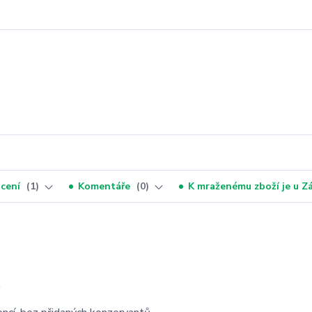
cení
1
Komentáře
0
K mraženému zboží je u 
A