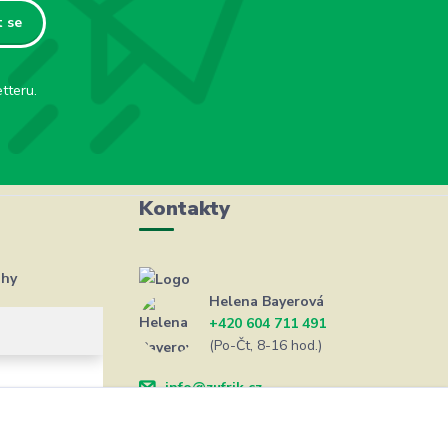
t se
tteru.
Kontakty
ahy
Helena Bayerová
+420 604 711 491
(Po-Čt, 8-16 hod.)
info@zufrik.cz