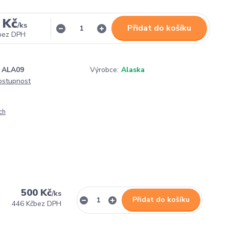
 Kč
/
ks
Přidat do košíku
bez DPH
ALA09
Výrobce:
Alaska
dostupnost
ch
500 Kč
/
ks
Přidat do košíku
446 Kč
bez DPH