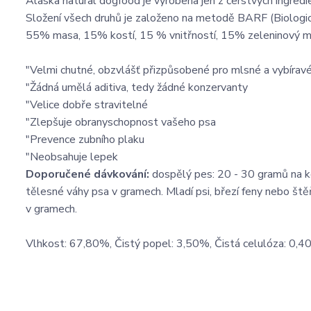
Alaska natural dogfood je vyrobena jen z čerstvých ingredi
Složení všech druhů je založeno na metodě BARF (Biologic
55% masa, 15% kostí, 15 % vnitřností, 15% zeleninový m
"Velmi chutné, obzvlášť přizpůsobené pro mlsné a vybírav
"Žádná umělá aditiva, tedy žádné konzervanty
"Velice dobře stravitelné
"Zlepšuje obranyschopnost vašeho psa
"Prevence zubního plaku
"Neobsahuje lepek
Doporučené dávkování:
dospělý pes: 20 - 30 gramů na 
tělesné váhy psa v gramech. Mladí psi, březí feny nebo št
v gramech.
Vlhkost: 67,80%, Čistý popel: 3,50%, Čistá celulóza: 0,40