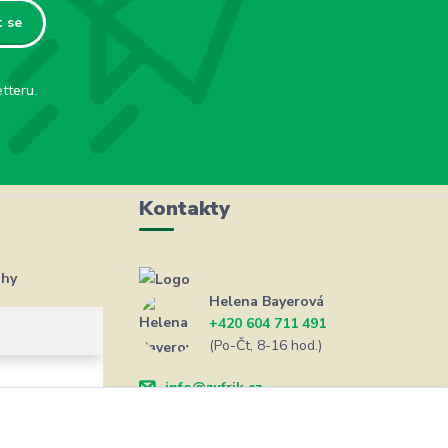
t se
tteru.
Kontakty
ahy
Helena Bayerová
+420 604 711 491
(Po-Čt, 8-16 hod.)
info@zufrik.cz