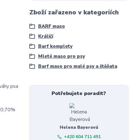
Zboží zařazeno v kategoriích
BARF maso
Králičí
Barf komplety
Mleté maso pro psy
Barf maso pro malé psy a štěňata
 váhy psa
Potřebujete poradit?
: 0,70%
Helena Bayerová
+420 604 711 491