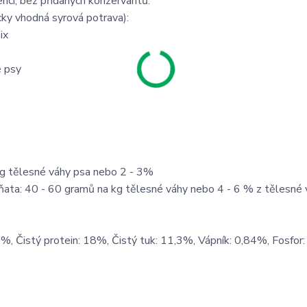
encí, bez přidaných konzervantů.
ky vhodná syrová potrava):
ix
é psy
kg tělesné váhy psa nebo 2 - 3%
ěňata: 40 - 60 gramů na kg tělesné váhy nebo 4 - 6 % z tělesné
%, Čistý protein: 18%, Čistý tuk: 11,3%, Vápník: 0,84%, Fosfor