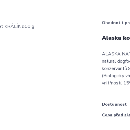
Ohodnotit pr
Alaska k
ALASKA NAT
natural dogfoo
konzervantů.
(Biologicky 
vnitřností, 1
Dostupnost
Cena před sl