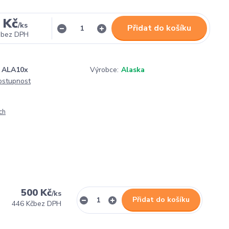
 Kč
/
ks
Přidat do košíku
bez DPH
ALA10x
Výrobce:
Alaska
dostupnost
ch
500 Kč
/
ks
Přidat do košíku
446 Kč
bez DPH