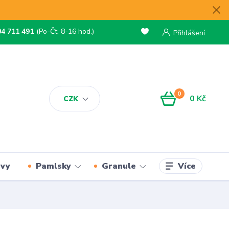
04 711 491
(Po-Čt, 8-16 hod.)
Přihlášení
0
0 Kč
CZK
Více
rvy
Pamlsky
Granule