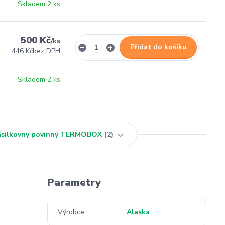
Skladem 2 ks
500 Kč
/
ks
Přidat do košíku
446 Kč
bez DPH
Skladem 2 ks
Zásilkovny povinný TERMOBOX
2
Parametry
Výrobce
Alaska