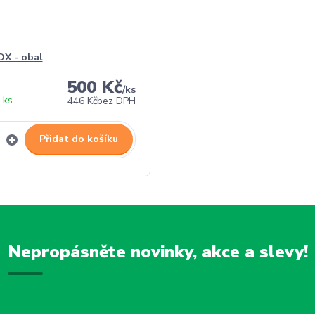
X - obal
500 Kč
/
ks
 ks
446 Kč
bez DPH
Přidat do košíku
Nepropásněte novinky, akce a slevy!