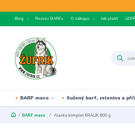
Blog
Rozvoz BARFu
O nákupu
Jak platit
GDP
BARF maso
Sušený barf, zelenina a pří
BARF maso
Alaska komplet KRÁLÍK 800 g