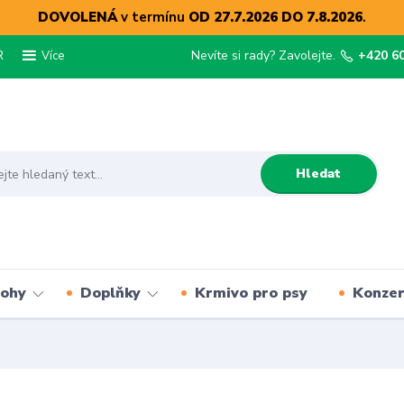
DOVOLENÁ
v termínu
OD 27.7.2026 DO 7.8.2026
.
R
Nevíte si rady? Zavolejte.
+420 6
Více
Hledat
lohy
Doplňky
Krmivo pro psy
Konze