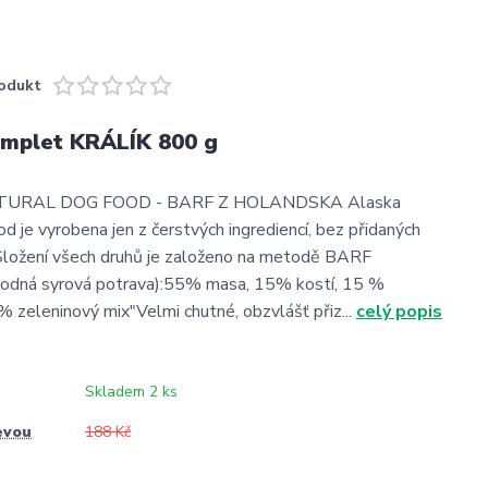
odukt
omplet KRÁLÍK 800 g
URAL DOG FOOD - BARF Z HOLANDSKA Alaska
d je vyrobena jen z čerstvých ingrediencí, bez přidaných
Složení všech druhů je založeno na metodě BARF
vhodná syrová potrava):55% masa, 15% kostí, 15 %
5% zeleninový mix"Velmi chutné, obzvlášť přiz...
celý popis
Skladem 2 ks
evou
188 Kč