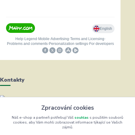
Kontakty
Helena Bayerová
Zpracování cookies
+420 604 711 491
(Po-Čt, 8-16 hod.)
Náš e-shop a partneři potřebují Váš
souhlas
s použitím souborů
cookies, aby Vám mohli zobrazovat informace týkající se Vašich
zájmů.
info@zufrik.cz