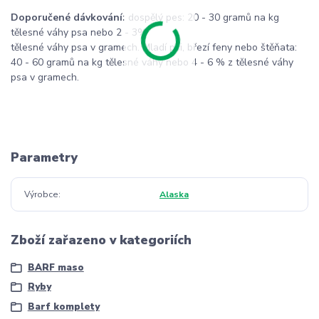
Doporučené dávkování:
dospělý pes: 20 - 30 gramů na kg
tělesné váhy psa nebo 2 - 3%
tělesné váhy psa v gramech. Mladí psi, březí feny nebo štěňata:
40 - 60 gramů na kg tělesné váhy nebo 4 - 6 % z tělesné váhy
psa v gramech.
Parametry
Výrobce
Alaska
Zboží zařazeno v kategoriích
BARF maso
Ryby
Barf komplety