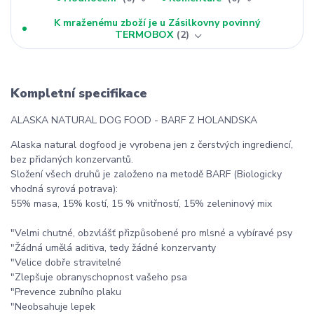
K mraženému zboží je u Zásilkovny povinný
TERMOBOX
2
Kompletní specifikace
ALASKA NATURAL DOG FOOD - BARF Z HOLANDSKA
Alaska natural dogfood je vyrobena jen z čerstvých ingrediencí,
bez přidaných konzervantů.
Složení všech druhů je založeno na metodě BARF (Biologicky
vhodná syrová potrava):
55% masa, 15% kostí, 15 % vnitřností, 15% zeleninový mix
"Velmi chutné, obzvlášť přizpůsobené pro mlsné a vybíravé psy
"Žádná umělá aditiva, tedy žádné konzervanty
"Velice dobře stravitelné
"Zlepšuje obranyschopnost vašeho psa
"Prevence zubního plaku
"Neobsahuje lepek