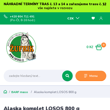
NÁHRADNÍ TERMÍNY TRAS č. 13 a 14 a zařazujeme trasu č. 12
vše najdete v rozvozu
+420 604 711 491
CZK
(Po-Čt, 8-16 hod.)
0
0 Kč
Menu
BARF maso
Alaska komplet LOSOS 800 g
Alaska komplet LOSOS 800 g