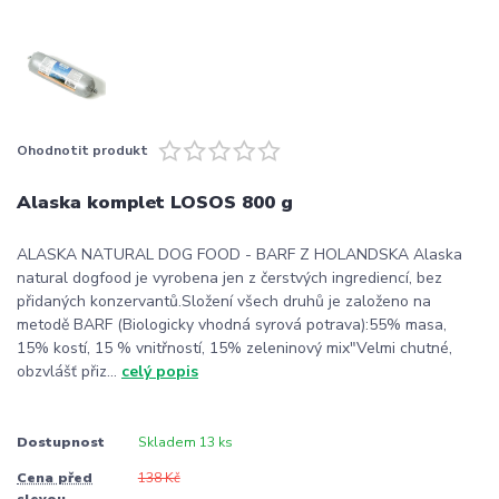
Ohodnotit produkt
Alaska komplet LOSOS 800 g
ALASKA NATURAL DOG FOOD - BARF Z HOLANDSKA Alaska
natural dogfood je vyrobena jen z čerstvých ingrediencí, bez
přidaných konzervantů.Složení všech druhů je založeno na
metodě BARF (Biologicky vhodná syrová potrava):55% masa,
15% kostí, 15 % vnitřností, 15% zeleninový mix"Velmi chutné,
obzvlášť přiz...
celý popis
Dostupnost
Skladem 13 ks
Cena před
138 Kč
slevou