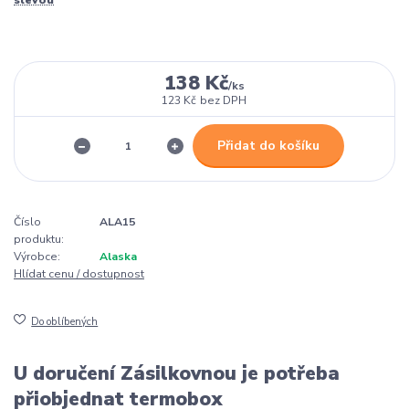
138 Kč
/
ks
123 Kč
bez DPH
Přidat do košíku
Číslo
ALA15
produktu:
Výrobce:
Alaska
Hlídat cenu / dostupnost
Do oblíbených
U doručení Zásilkovnou je potřeba
přiobjednat termobox