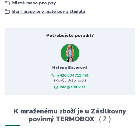
Mleté maso pro psy
Barf maso pro malé psy a štěňata
Potřebujete poradit?
Helena Bayerová
+420 604 711 491
(Po-Čt, 8-16 hod.)
info@zufrik.cz
K mraženému zboží je u Zásilkovny
povinný TERMOBOX
2