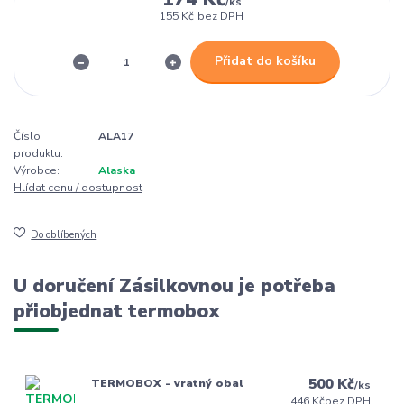
/
ks
155 Kč
bez DPH
Přidat do košíku
Číslo
ALA17
produktu:
Výrobce:
Alaska
Hlídat cenu / dostupnost
Do oblíbených
U doručení Zásilkovnou je potřeba
přiobjednat termobox
500 Kč
TERMOBOX - vratný obal
/
ks
446 Kč
bez DPH