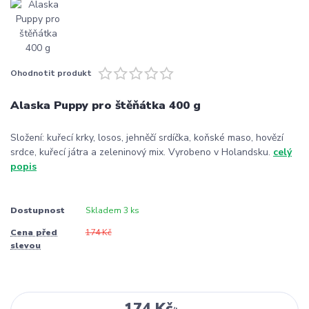
Ohodnotit produkt
Alaska Puppy pro štěňátka 400 g
Složení: kuřecí krky, losos, jehněčí srdíčka, koňské maso, hovězí
srdce, kuřecí játra a zeleninový mix. Vyrobeno v Holandsku.
celý
popis
Dostupnost
Skladem 3 ks
Cena před
174 Kč
slevou
174 Kč