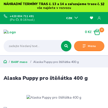
NÁHRADNÍ TERMÍNY TRAS č. 13 a 14 a zařazujeme trasu č. 12
vše najdete v rozvozu
+420 604 711 491
CZK
(Po-Čt, 8-16 hod.)
0
0 Kč
Menu
BARF maso
Alaska Puppy pro štěňátka 400 g
Alaska Puppy pro štěňátka 400 g