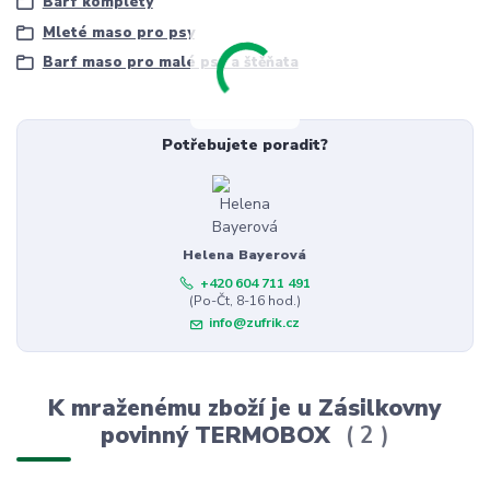
Barf komplety
Mleté maso pro psy
Barf maso pro malé psy a štěňata
Potřebujete poradit?
Helena Bayerová
+420 604 711 491
(Po-Čt, 8-16 hod.)
info@zufrik.cz
K mraženému zboží je u Zásilkovny
povinný TERMOBOX
2