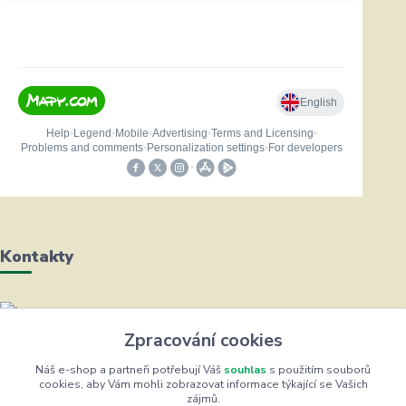
Kontakty
Helena Bayerová
Zpracování cookies
+420 604 711 491
(Po-Čt, 8-16 hod.)
Náš e-shop a partneři potřebují Váš
souhlas
s použitím souborů
cookies, aby Vám mohli zobrazovat informace týkající se Vašich
zájmů.
info@zufrik.cz