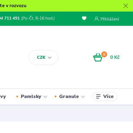
te v rozvozu
04 711 491
(Po-Čt, 8-16 hod.)
Přihlášení
0
0 Kč
CZK
Více
rvy
Pamlsky
Granule