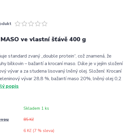
odukt
MASO ve vlastní šťávě 400 g
uje standard zvaný „double protein“, což znamená, že
hy bílkovin – bažantí a krocaní maso. Dále je v jejím složení
ový vývar a za studena lisovaný lněný olej. Složení: Krocaní
leninový vývar 28,8 %, bažantí maso 20%, lněný olej 0,2
lý popis
Skladem 1 ks
evou
85 Kč
6 Kč (
7
% sleva)