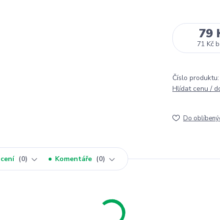
79 
71 Kč
b
Číslo produktu:
Hlídat cenu / 
Do oblíbený
cení
0
Komentáře
0