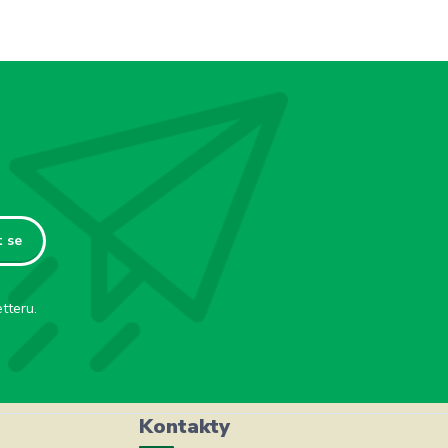
t se
tteru.
Kontakty