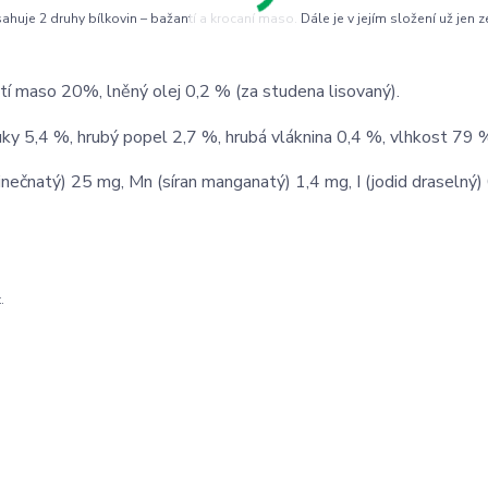
uje 2 druhy bílkovin – bažantí a krocaní maso. Dále je v jejím složení už jen 
í maso 20%, lněný olej 0,2 % (za studena lisovaný).
uky 5,4 %, hrubý popel 2,7 %, hrubá vláknina 0,4 %, vlhkost 79 
inečnatý) 25 mg, Mn (síran manganatý) 1,4 mg, I (jodid draselný)
.