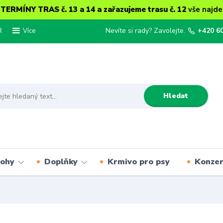
ERMÍNY TRAS č. 13 a 14 a zařazujeme trasu č. 12
vše najde
R
Nevíte si rady? Zavolejte.
+420 6
Více
Hledat
lohy
Doplňky
Krmivo pro psy
Konze