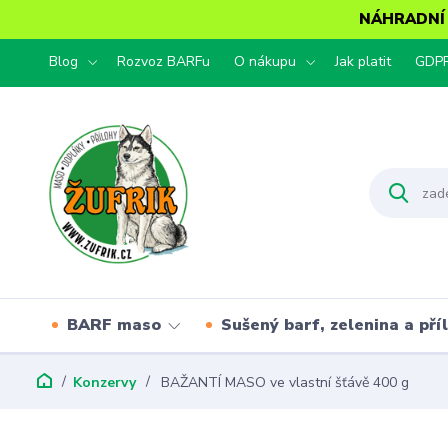
NÁHRADNÍ T
Blog
Rozvoz BARFu
O nákupu
Jak platit
GDP
BARF maso
Sušený barf, zelenina a pří
Konzervy
BAŽANTÍ MASO ve vlastní šťávě 400 g