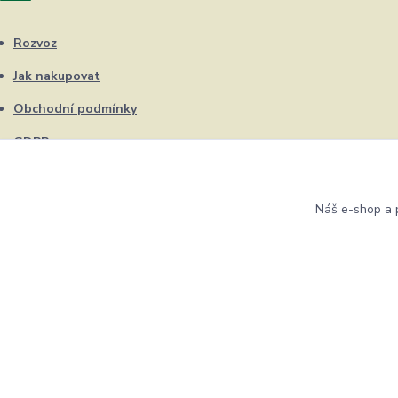
Rozvoz
Jak nakupovat
Obchodní podmínky
GDPR
Kontakty
Náš e-shop a p
Eshop ŽUFRIK.cz © Copyright 2012 - 2026