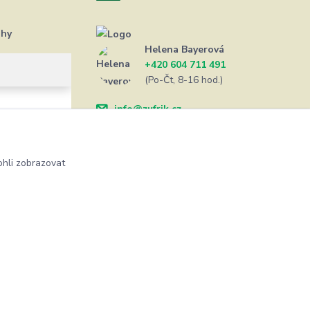
ahy
Helena Bayerová
+420 604 711 491
(Po-Čt, 8-16 hod.)
info@zufrik.cz
hli zobrazovat
Vytvořeno na
Eshop-rychle.cz