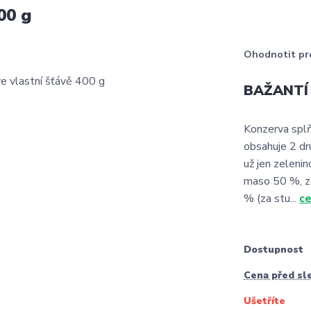
00 g
Ohodnotit pr
BAŽANTÍ 
Konzerva splň
obsahuje 2 dru
už jen zelenin
maso 50 %, ze
% (za stu...
ce
Dostupnost
Cena před sl
Ušetříte