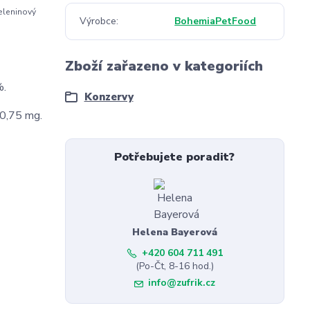
zeleninový
Výrobce
BohemiaPetFood
Zboží zařazeno v kategoriích
%.
Konzervy
 0,75 mg.
Potřebujete poradit?
Helena Bayerová
+420 604 711 491
(Po-Čt, 8-16 hod.)
info@zufrik.cz