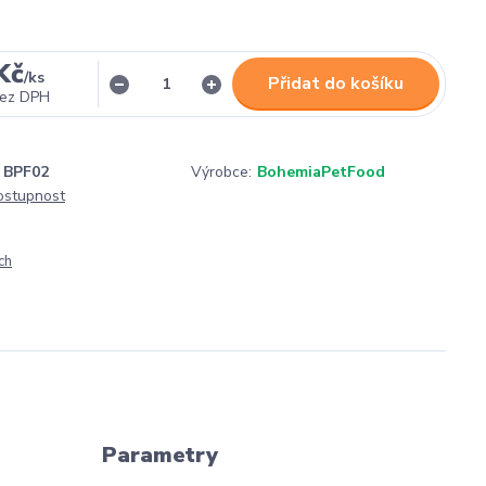
Kč
/
ks
Přidat do košíku
ez DPH
BPF02
Výrobce:
BohemiaPetFood
dostupnost
ch
Parametry