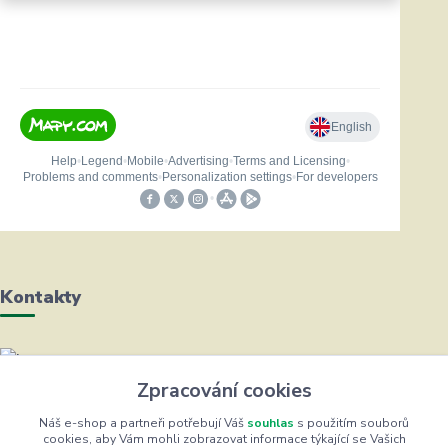
Kontakty
Helena Bayerová
Zpracování cookies
+420 604 711 491
(Po-Čt, 8-16 hod.)
Náš e-shop a partneři potřebují Váš
souhlas
s použitím souborů
cookies, aby Vám mohli zobrazovat informace týkající se Vašich