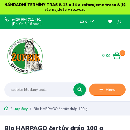
NÁHRADNÍ TERMÍNY TRAS č. 13 a 14 a zařazujeme trasu č. 12
vše najdete v rozvozu
+420 604 711 491
CZK
(Po-Čt, 8-16 hod.)
0
0 Kč
Menu
Doplňky
Bio HARPAGO čertův dráp 100 g
Bio HARPAGO čertův dráp 100 g