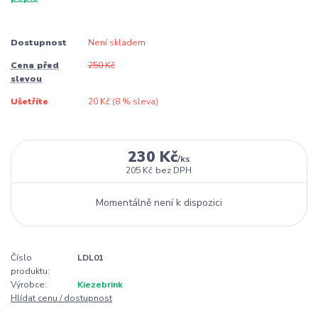
Dostupnost
Není skladem
Cena před
250 Kč
slevou
Ušetříte
20 Kč (
8
% sleva)
230 Kč
/
ks
205 Kč
bez DPH
Momentálně není k dispozici
Číslo
LDL01
produktu:
Výrobce:
Kiezebrink
Hlídat cenu / dostupnost