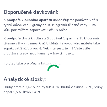
Doporučené dávkování:
K podpoře kloubního aparátu
doporučujeme podávat 6 až 8
týdnů dávku cca 2 gramy na 10 kilogramů tělesné váhy. Tuto
kúru pak můžete zopakovat 2 až 3 x ročně.
K podpoře chuti k jídlu
stačí podávat 1 gram na 15 kilogramů
tělesné váhy v rozmezí 6 až 8 týdnů. Takovou kúru múžete také
zopakovat 2 až 3 x ročně. Nekrmte, jestliže má Vaše zvíře
problém s vředy nebo kameny v trávicím traktu.
To platí také pro březí a laktující feny.
Analytické složky:
Hrubý protein 3,67%, hrubý tuk 0,5%, hrubá vláknina 5,1%, hrubý
popel 5,5%, škrob 1,45%