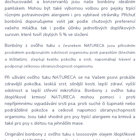
dochucovadel a konzervantů jsou naše bonbóny ideálním
pamlskem. Mohou být také výbornou volbou pro pejsky trpící
různými potravinovými alergiemi i pro vybíravé strávníky. Příchuť
bonbónů doporučujeme volit jak podle chuťových preferencí
vašeho miláčka, tak i podle účinku jednotlivých doplňkových
surovin, které tvoří zbylých 5 % ve složení.
Bonbóny z ovčího tuku
s česnekem NATURECA jsou přírodním
produktem podporujícím odolnost organismu proti parazitům (blechám
a klíšťatům), zlepšují kvalitu pokožky a srsti, napomáhají trávení a
podporují celkovou obranyschopnost organismu.
Při užívání ovčího tuku NATURECA se na Vašem psovi prokáže
zdravější pokožka, lesklá srst, silnější kosti, lepší zdraví, vyšší
odolnost a lepší střevní mikroflóra. Bonbony z ovčího tuku
/doplňkové krmivo/ NATURECA mohou pomoci i proti
nepříjemnému vypadávání srsti psa, proti suché či šupinaté nebo
podrážděné pokožce a celkově napomoci obranyschopnosti
organismu. Jsou také vhodné pro psy trpící alergiemi na krmivá a
také pro psy s diétou na jehněčím mase.
Originální bonbony z ovčího tuku s lososovým olejem /doplňkové