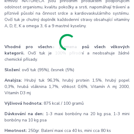
krmivo/ NATURECA jsou přírodním produktem podporujícím
odolnost organismu, kvalitu pokožky a srsti, napomáhají trávení a
příznivě působí na činnost srdce a kardiovaskulárního systému.
Ovčí tuk je chutný doplněk každodenní stravy obsahující vitamíny
A, D, E, K a omega 3, 6 a 9 mastné kyseliny.
Vhodné pro všechna plemena psů všech věkových
kategorii.
Ovčí tuk je 100% přírodní a neobsahuje žádné
chemické přísady.
Složení
: ovčí tuk (95%), česnek (5%)
Analýza:
Hrubý tuk 96,3%, hrubý protein 1,5%, hrubý popel
0,3%, hrubá vláknina 1,7%, vlhkost 0,6%, Vitamín A mj 2000,
Vitamín D3 mj
Výživová hodnota:
875 kcal / 100 gramů
Dávkování na den:
1-3 maxi bonbóny na 20 kg psa, 1-3 mini
bonbóny na 10 kg psa
Hmotnost:
250gr. Balení maxi cca 40 ks, mini cca 80 ks