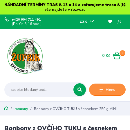
NÁHRADNÍ TERMÍNY TRAS č. 13 a 14 a zařazujeme trasu č. 12
vše najdete v rozvozu
+420 604 711 491
CZK
(Po-Čt, 8-16 hod.)
0
0 Kč
Menu
Pamlsky
Bonbony z OVČÍHO TUKU s česnekem 250 g MINI
Bonbony z OVČÍHO TUKU s česnekem