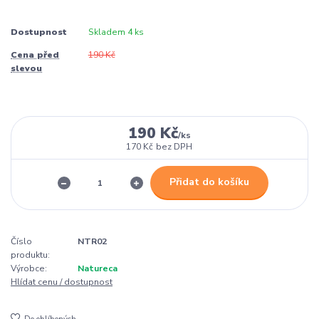
Dostupnost
Skladem 4 ks
Cena před
190 Kč
slevou
190 Kč
/
ks
170 Kč
bez DPH
Přidat do košíku
Číslo
NTR02
produktu:
Výrobce:
Natureca
Hlídat cenu / dostupnost