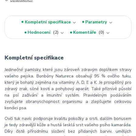
Do oblíbených
Kompletní specifikace
Parametry
Hodnocení
2
Komentáře
0
Kompletní specifikace
Jedinečné pamlsky, které jsou zároveň zdravým doplňkem stravy
vašeho pejska. Bonbóny Natureca obsahují 95 % ovčího tuku,
který je bohatý zejména na vitamíny A, D, E a K. Je prospěšný pro
zdravý zrak, silné kosti a pohybový aparát. Také příznivě působí
na psí zažívání a imunitní systém. Pravidelným podáváním
zvyšujete obranyschopnost organismu a zlepšujete celkovou
kondici psa.
Ovčí tuk navíc podporuje kvalitu pokožky a srsti, dalším bonusem
je tedy zdravější kůže a hustá lesklá srst vašeho psího kamaráda.
Díky čistě přírodnímu složení bez přidaných barviv, umělých