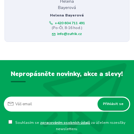
Helena Bayerová
+420 604 711 491
(Po-Čt, 8-16 hod.)
info@zufrik.cz
Nepropásněte novinky, akce a slevy!
Přihlásit se
Souhlasím se
zpracováním osobních údajů
za účelem rozesílky
newsletteru.