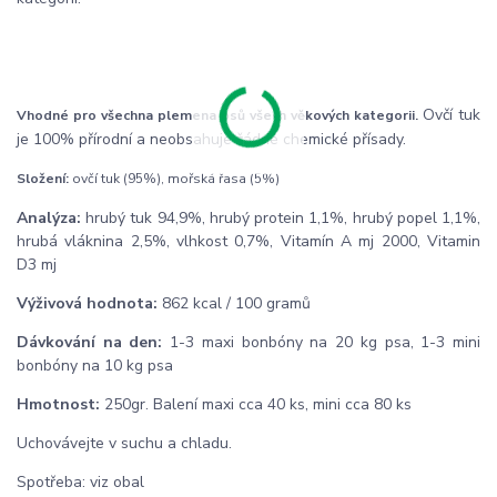
Ovčí tuk
Vhodné pro všechna plemena psů všech věkových kategorii.
je 100% přírodní a neobsahuje žádné chemické přísady.
Složení:
ovčí tuk (95%), mořská řasa (5%)
Analýza:
hrubý tuk 94,9%, hrubý protein 1,1%, hrubý popel 1,1%,
hrubá vláknina 2,5%, vlhkost 0,7%, Vitamín A mj 2000, Vitamin
D3 mj
Výživová hodnota:
862 kcal / 100 gramů
Dávkování na den:
1-3 maxi bonbóny na 20 kg psa, 1-3 mini
bonbóny na 10 kg psa
Hmotnost:
250gr. Balení maxi cca 40 ks, mini cca 80 ks
Uchovávejte v suchu a chladu.
Spotřeba: viz obal