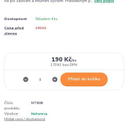
na psí zažívání a imunitní systém. Pravidelným p...
celý popis
Dostupnost
Skladem 4 ks
Cena před
190 Kč
slevou
190 Kč
/
ks
170 Kč
bez DPH
Přidat do košíku
Číslo
NTR06
produktu:
Výrobce:
Natureca
Hlídat cenu / dostupnost