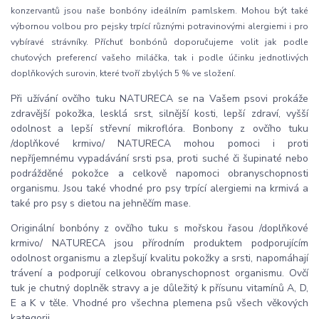
konzervantů jsou naše bonbóny ideálním pamlskem. Mohou být také
výbornou volbou pro pejsky trpící různými potravinovými alergiemi i pro
vybíravé strávníky. Příchuť bonbónů doporučujeme volit jak podle
chuťových preferencí vašeho miláčka, tak i podle účinku jednotlivých
doplňkových surovin, které tvoří zbylých 5 % ve složení.
Při užívání ovčího tuku NATURECA se na Vašem psovi prokáže
zdravější pokožka, lesklá srst, silnější kosti, lepší zdraví, vyšší
odolnost a lepší střevní mikroflóra. Bonbony z ovčího tuku
/doplňkové krmivo/ NATURECA mohou pomoci i proti
nepříjemnému vypadávání srsti psa, proti suché či šupinaté nebo
podrážděné pokožce a celkově napomoci obranyschopnosti
organismu. Jsou také vhodné pro psy trpící alergiemi na krmivá a
také pro psy s dietou na jehněčím mase.
Originální bonbóny z ovčího tuku s mořskou řasou /doplňkové
krmivo/ NATURECA jsou přírodním produktem podporujícím
odolnost organismu a zlepšují kvalitu pokožky a srsti, napomáhají
trávení a podporují celkovou obranyschopnost organismu. Ovčí
tuk je chutný doplněk stravy a je důležitý k přísunu vitamínů A, D,
E a K v těle. Vhodné pro všechna plemena psů všech věkových
kategorii.