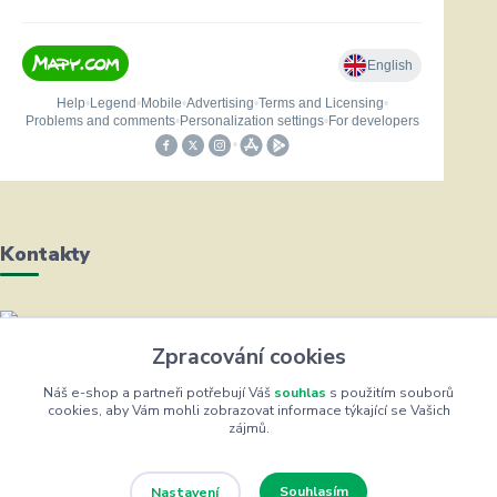
Kontakty
Helena Bayerová
Zpracování cookies
+420 604 711 491
(Po-Čt, 8-16 hod.)
Náš e-shop a partneři potřebují Váš
souhlas
s použitím souborů
cookies, aby Vám mohli zobrazovat informace týkající se Vašich
zájmů.
info@zufrik.cz
Souhlasím
Nastavení