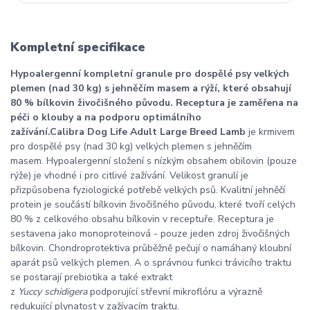
Kompletní specifikace
Hypoalergenní kompletní granule pro dospělé psy velkých
plemen (nad 30 kg) s jehněčím masem a rýží, které obsahují
80 % bílkovin živočišného původu. Receptura je zaměřena na
péči o klouby a na podporu optimálního
zažívání.Calibra Dog Life Adult Large Breed Lamb
je krmivem
pro dospělé psy (nad 30 kg) velkých plemen s jehněčím
masem. Hypoalergenní složení s nízkým obsahem obilovin (pouze
rýže) je vhodné i pro citlivé zažívání. Velikost granulí je
přizpůsobena fyziologické potřebě velkých psů. Kvalitní jehněčí
protein je součástí bílkovin živočišného původu, které tvoří celých
80 % z celkového obsahu bílkovin v receptuře. Receptura je
sestavena jako monoproteinová - pouze jeden zdroj živočišných
bílkovin. Chondroprotektiva průběžně pečují o namáhaný kloubní
aparát psů velkých plemen. A o správnou funkci trávicího traktu
se postarají prebiotika a také extrakt
z
Yuccy schidigera
podporující střevní mikroflóru a výrazně
redukující plynatost v zažívacím traktu.