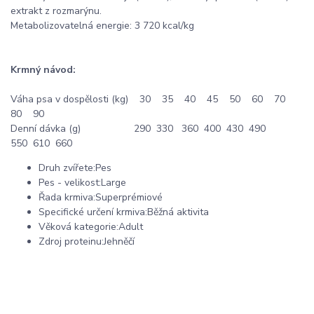
extrakt z rozmarýnu.
Metabolizovatelná energie: 3 720 kcal/kg
Krmný návod:
Váha psa v dospělosti (kg) 30 35 40 45 50 60 70
80 90
Denní dávka (g) 290 330 360 400 430 490
550 610 660
Druh zvířete:Pes
Pes - velikost:Large
Řada krmiva:Superprémiové
Specifické určení krmiva:Běžná aktivita
Věková kategorie:Adult
Zdroj proteinu:Jehněčí