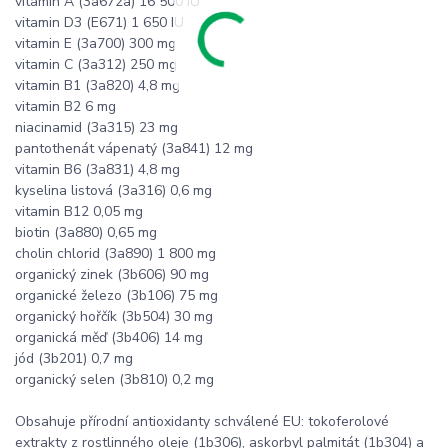
vitamin A (3a672a) 16 500 IU
vitamin D3 (E671) 1 650 IU
vitamin E (3a700) 300 mg
vitamin C (3a312) 250 mg
vitamin B1 (3a820) 4,8 mg
vitamin B2 6 mg
niacinamid (3a315) 23 mg
pantothenát vápenatý (3a841) 12 mg
vitamin B6 (3a831) 4,8 mg
kyselina listová (3a316) 0,6 mg
vitamin B12 0,05 mg
biotin (3a880) 0,65 mg
cholin chlorid (3a890) 1 800 mg
organický zinek (3b606) 90 mg
organické železo (3b106) 75 mg
organický hořčík (3b504) 30 mg
organická měď (3b406) 14 mg
jód (3b201) 0,7 mg
organický selen (3b810) 0,2 mg
Obsahuje přírodní antioxidanty schválené EU: tokoferolové
extrakty z rostlinného oleje (1b306), askorbyl palmitát (1b304) a