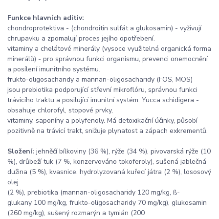
Funkce hlavních aditiv:
chondroprotektiva - (chondroitin sulfát a glukosamin) - vyživují
chrupavku a zpomalují proces jejího opotřebení.
vitaminy a chelátové minerály (vysoce využitelná organická forma
minerálů) - pro správnou funkci organismu, prevenci onemocnění
a posílení imunitního systému.
frukto-oligosacharidy a mannan-oligosacharidy (FOS, MOS)
jsou prebiotika podporující střevní mikroflóru, správnou funkci
trávicího traktu a posilující imunitní systém. Yucca schidigera -
obsahuje chlorofyl, stopové prvky,
vitaminy, saponíny a polyfenoly. Má detoxikační účinky, působí
pozitivně na trávicí trakt, snižuje plynatost a zápach exkrementů.
Složení:
jehněčí bílkoviny (36 %), rýže (34 %), pivovarská rýže (10
%), drůbeží tuk (7 %, konzervováno tokoferoly), sušená jablečná
dužina (5 %), kvasnice, hydrolyzovaná kuřecí játra (2 %), lososový
olej
(2 %), prebiotika (mannan-oligosacharidy 120 mg/kg, ß-
glukany 100 mg/kg, frukto-oligosacharidy 70 mg/kg), glukosamin
(260 mg/kg), sušený rozmarýn a tymián (200