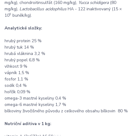
mg/kg), chondroitinsulfát (160 mg/kg),
Yucca schidigera
(80
mg/kg),
Lactobacillus acidophilus
HA - 122 inaktivovaný (15 ×
9
10
buněk/kg).
Analytické složky:
hrubý protein 25 %
hrubý tuk 14 %
hrubá vláknina 3,2 %
hrubý popel 6,8 %
vlhkost 9 %
vápník 1,5 %
fosfor 1,1 %
sodík 0,4 %
hořčík 0,09 %
omega-3 mastné kyseliny 0,4 %
omega-6 mastné kyseliny 1,7 %
bílkoviny živočišného původu z celkového obsahu bílkovin 80 %
Nutriční aditiva v 1 kg: