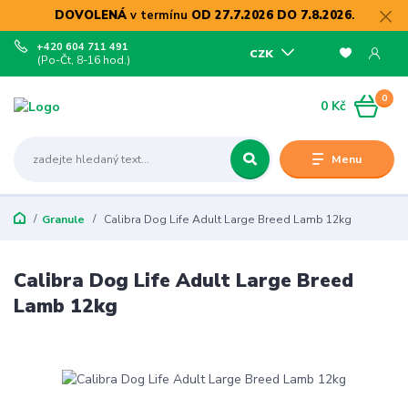
DOVOLENÁ
v termínu
OD 27.7.2026 DO 7.8.2026
.
+420 604 711 491
CZK
(Po-Čt, 8-16 hod.)
0
0 Kč
Menu
Granule
Calibra Dog Life Adult Large Breed Lamb 12kg
Calibra Dog Life Adult Large Breed
Lamb 12kg