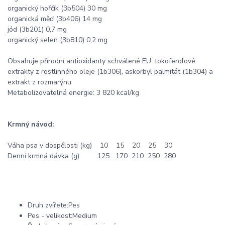
organický hořčík (3b504) 30 mg
organická měď (3b406) 14 mg
jód (3b201) 0,7 mg
organický selen (3b810) 0,2 mg
Obsahuje přírodní antioxidanty schválené EU: tokoferolové
extrakty z rostlinného oleje (1b306), askorbyl palmitát (1b304) a
extrakt z rozmarýnu.
Metabolizovatelná energie: 3 820 kcal/kg
Krmný návod:
Váha psa v dospělosti (kg) 10 15 20 25 30
Denní krmná dávka (g) 125 170 210 250 280
Druh zvířete:Pes
Pes - velikost:Medium