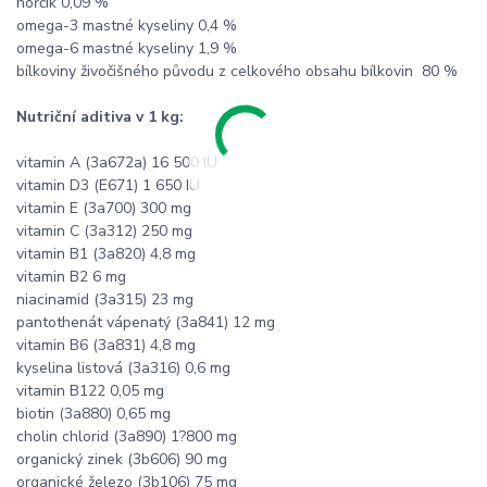
hořčík 0,09 %
omega-3 mastné kyseliny 0,4 %
omega-6 mastné kyseliny 1,9 %
bílkoviny živočišného původu z celkového obsahu bílkovin 80 %
Nutriční aditiva v 1 kg:
vitamin A (3a672a) 16 500 IU
vitamin D3 (E671) 1 650 IU
vitamin E (3a700) 300 mg
vitamin C (3a312) 250 mg
vitamin B1 (3a820) 4,8 mg
vitamin B2 6 mg
niacinamid (3a315) 23 mg
pantothenát vápenatý (3a841) 12 mg
vitamin B6 (3a831) 4,8 mg
kyselina listová (3a316) 0,6 mg
vitamin B122 0,05 mg
biotin (3a880) 0,65 mg
cholin chlorid (3a890) 1?800 mg
organický zinek (3b606) 90 mg
organické železo (3b106) 75 mg