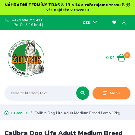
NÁHRADNÍ TERMÍNY TRAS č. 13 a 14 a zařazujeme trasu č. 12
vše najdete v rozvozu
+420 604 711 491
CZK
(Po-Čt, 8-16 hod.)
0
0 Kč
Menu
Granule
Calibra Dog Life Adult Medium Breed Lamb 12kg
Calibra Dog Life Adult Medium Breed