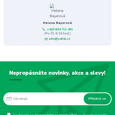
Helena Bayerová
+420 604 711 491
(Po-Čt, 8-16 hod.)
info@zufrik.cz
Nepropásněte novinky, akce a slevy!
Přihlásit se
Souhlasím se
zpracováním osobních údajů
za účelem rozesílky