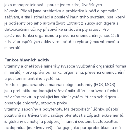
jako monoproteinová - pouze jeden zdroj živočišných
bílkovin. Přidali jsme prebiotika a probiotika k péči o optimální
zažívání, a tím i stimulaci a posílení imunitního systému psa, který
je potřebný pro jeho aktivní život. Extrakt z Yuccy schidigera s
detoxikačními účinky přispívá ke snižování plynatosti. Pro
správnou funkci organismu a prevenci onemocnění je součástí
zdraví prospěšných aditiv v receptuře i vybraný mix vitaminů a
minerálů.
Funkce hlavních aditiv
vitaminy a chelátové minerály (vysoce využitelná organická forma
minerálů) - pro správnou funkci organismu, prevenci onemocnění
a posílení imunitního systému.
frukto-oligosacharidy a mannan-oligosacharidy (FOS, MOS)
jsou prebiotika podporující střevní mikroflóru, správnou funkci
trávicího traktu a posilující imunitní systém. Yucca schidigera -
obsahuje chlorofyl, stopové prvky,
vitaminy, saponíny a polyfenoly. Má detoxikační účinky, působí
pozitivně na trávicí trakt, snižuje plynatost a zápach exkrementů.
ß-glukany stimulují a podporují imunitní systém. Lactobacillus
acidophilus (inaktivovaný) - funguje jako paraprobiotikum a má