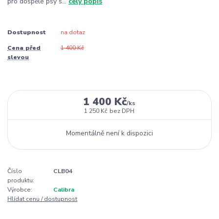
pro dospělé psy s...
celý popis
Dostupnost
na dotaz
Cena před
1 400 Kč
slevou
1 400 Kč
/
ks
1 250 Kč
bez DPH
Momentálně není k dispozici
Číslo
CLB04
produktu:
Výrobce:
Calibra
Hlídat cenu / dostupnost