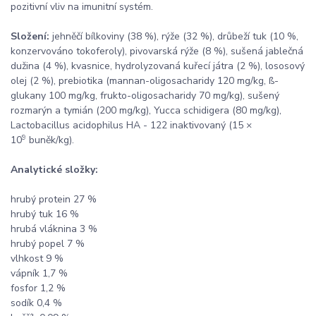
pozitivní vliv na imunitní systém.
Složení:
jehněčí bílkoviny (38 %), rýže (32 %), drůbeží tuk (10 %,
konzervováno tokoferoly), pivovarská rýže (8 %), sušená jablečná
dužina (4 %), kvasnice, hydrolyzovaná kuřecí játra (2 %), lososový
olej (2 %), prebiotika (mannan-oligosacharidy 120 mg/kg, ß-
glukany 100 mg/kg, frukto-oligosacharidy 70 mg/kg), sušený
rozmarýn a tymián (200 mg/kg), Yucca schidigera (80 mg/kg),
Lactobacillus acidophilus HA - 122 inaktivovaný (15 ×
9
10
buněk/kg).
Analytické složky:
hrubý protein 27 %
hrubý tuk 16 %
hrubá vláknina 3 %
hrubý popel 7 %
vlhkost 9 %
vápník 1,7 %
fosfor 1,2 %
sodík 0,4 %