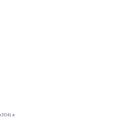
1b304) a