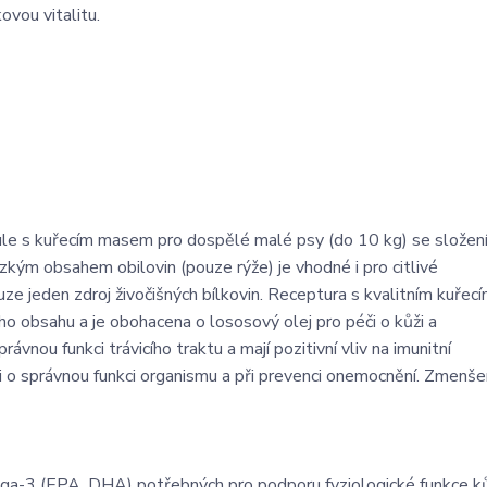
ovou vitalitu.
ule s kuřecím masem pro dospělé malé psy (do 10 kg) se složen
ízkým obsahem obilovin (pouze rýže) je vhodné i pro citlivé
uze jeden zdroj živočišných bílkovin. Receptura s kvalitním kuře
ho obsahu a je obohacena o lososový olej pro péči o kůži a
ávnou funkci trávicího traktu a mají pozitivní vliv na imunitní
i o správnou funkci organismu a při prevenci onemocnění. Zmenš
ega-3 (EPA, DHA) potřebných pro podporu fyziologické funkce ků