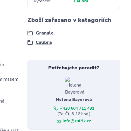
Výrobce
Calibra
Zboží zařazeno v kategoriích
Granule
Calibra
ím
Potřebujete poradit?
cím masem
Helena Bayerová
ená
+420 604 711 491
(Po-Čt, 8-16 hod.)
info@zufrik.cz
že a srsti