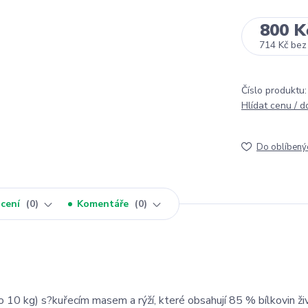
800 K
714 Kč
bez
Číslo produktu:
Hlídat cenu / 
Do oblíbený
cení
0
Komentáře
0
 10 kg) s?kuřecím masem a rýží, které obsahují 85 % bílkovin ži