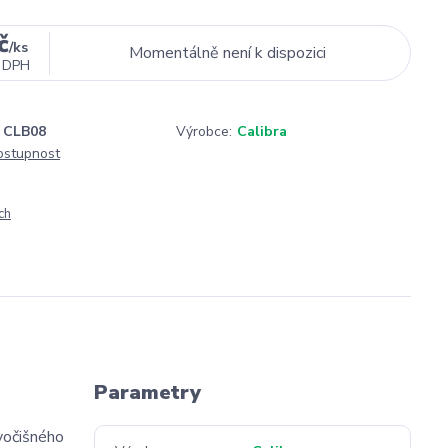
č
/
ks
Momentálně není k dispozici
 DPH
CLB08
Výrobce:
Calibra
dostupnost
ch
Parametry
vočišného