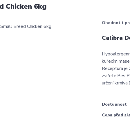
d Chicken 6kg
Ohodnotit pr
Calibra D
Hypoalergenní
kuřecím masem
Receptura je 
zvířete:Pes P
určení krmiva:
Dostupnost
Cena před sl