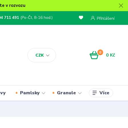
te v rozvozu
04 711 491
(Po-Čt, 8-16 hod.)
Přihlášení
0
0 Kč
CZK
Více
rvy
Pamlsky
Granule