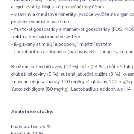
a jejich kvality. Mají také protizánětlivý účinek.
- vitaminy a chelátové minerály (vysoce využitelná organic
posílení imunitního systému.
- frukto-oligosacharidy a mannan-oligosacharidy (FOS, MOS) 
traktu a posilující imunitní systém.
- ß-glukany stimulují a podporují imunitní systém.
- Lactobacillus acidophilus (inaktivovaný) - funguje jako pa
Složení:
kuřecí bílkoviny (42 %), rýže (24 %), drůbeží tuk
drůbeží bílkoviny (5 %), sušená jablečná dužina (3 %), kvasn
(mannan-oligosacharidy 120 mg/kg, ß-glukany 100 mg/kg, f
Yucca schidigera (80 mg/kg), Lactobacillus acidophilus HA
Analytické složky:
hrubý protein 29 %