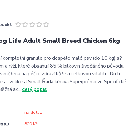
odukt
og Life Adult Small Breed Chicken 6kg
 kompletní granule pro dospělé malé psy (do 10 kg) s?
 a rýží, které obsahují 85 % bílkovin živočišného původu.
zaměřena na péči o zdraví kůže a celkovou vitalitu. Druh
es - velikost:Small Řada krmiva:Superprémiové Specifické
Běžná ak...
celý popis
na dotaz
evou
800 Kč