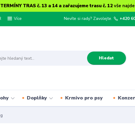
ERMÍNY TRAS č. 13 a 14 a zařazujeme trasu č. 12
vše najde
R
Nevíte si rady? Zavolejte.
+420 6
Více
Hledat
lohy
Doplňky
Krmivo pro psy
Konze
kg