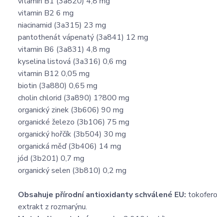
vitamin B1 (3a820) 4,8 mg
vitamin B2 6 mg
niacinamid (3a315) 23 mg
pantothenát vápenatý (3a841) 12 mg
vitamin B6 (3a831) 4,8 mg
kyselina listová (3a316) 0,6 mg
vitamin B12 0,05 mg
biotin (3a880) 0,65 mg
cholin chlorid (3a890) 1?800 mg
organický zinek (3b606) 90 mg
organické železo (3b106) 75 mg
organický hořčík (3b504) 30 mg
organická měď (3b406) 14 mg
jód (3b201) 0,7 mg
organický selen (3b810) 0,2 mg
Obsahuje přírodní antioxidanty schválené EU:
tokofero
extrakt z rozmarýnu.