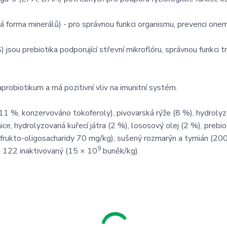
ká forma minerálů) - pro správnou funkci organismu, prevenci one
jsou prebiotika podporující střevní mikroflóru, správnou funkci tr
raprobiotikum a má pozitivní vliv na imunitní systém.
 (11 %, konzervováno tokoferoly), pivovarská rýže (8 %), hydroly
ice, hydrolyzovaná kuřecí játra (2 %), lososový olej (2 %), prebio
rukto-oligosacharidy 70 mg/kg), sušený rozmarýn a tymián (200
9
 - 122 inaktivovaný (15 × 10
buněk/kg).