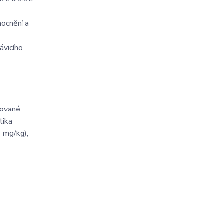
mocnění a
ávicího
zované
tika
 mg/kg),