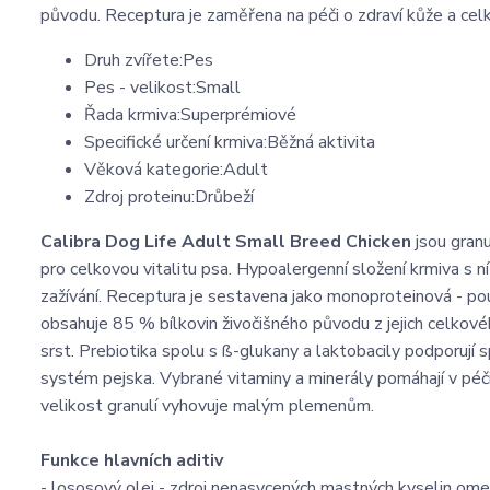
původu. Receptura je zaměřena na péči o zdraví kůže a celk
Druh zvířete:Pes
Pes - velikost:Small
Řada krmiva:Superprémiové
Specifické určení krmiva:Běžná aktivita
Věková kategorie:Adult
Zdroj proteinu:Drůbeží
Calibra Dog Life Adult Small Breed Chicken
jsou gran
pro celkovou vitalitu psa. Hypoalergenní složení krmiva s n
zažívání. Receptura je sestavena jako monoproteinová - po
obsahuje 85 % bílkovin živočišného původu z jejich celkové
srst. Prebiotika spolu s ß-glukany a laktobacily podporují spr
systém pejska. Vybrané vitaminy a minerály pomáhají v péč
velikost granulí vyhovuje malým plemenům.
Funkce hlavních aditiv
- lososový olej - zdroj nenasycených mastných kyselin om