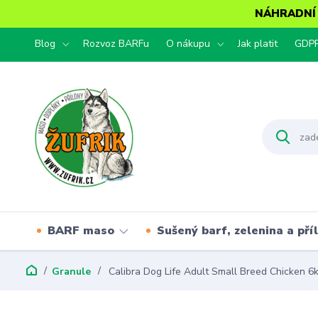
NÁHRADNÍ T
Blog
Rozvoz BARFu
O nákupu
Jak platit
GDP
BARF maso
Sušený barf, zelenina a pří
Granule
Calibra Dog Life Adult Small Breed Chicken 6