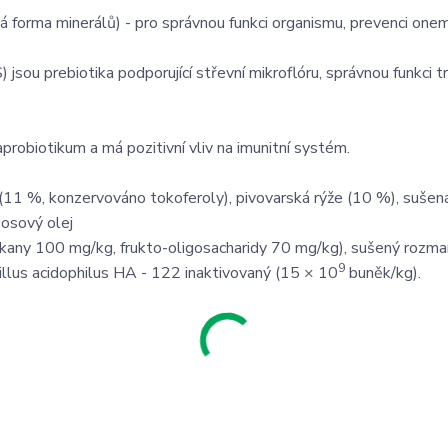
ká forma minerálů) - pro správnou funkci organismu, prevenci one
jsou prebiotika podporující střevní mikroflóru, správnou funkci tr
raprobiotikum a má pozitivní vliv na imunitní systém.
k (11 %, konzervováno tokoferoly), pivovarská rýže (10 %), sušen
sosový olej
ukany 100 mg/kg, frukto-oligosacharidy 70 mg/kg), sušený rozma
9
illus acidophilus HA - 122 inaktivovaný (15 × 10
buněk/kg).