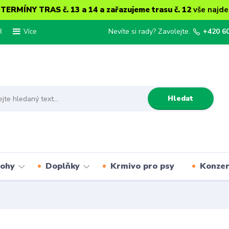
ERMÍNY TRAS č. 13 a 14 a zařazujeme trasu č. 12
vše najde
R
Nevíte si rady? Zavolejte.
+420 6
Více
Hledat
lohy
Doplňky
Krmivo pro psy
Konze