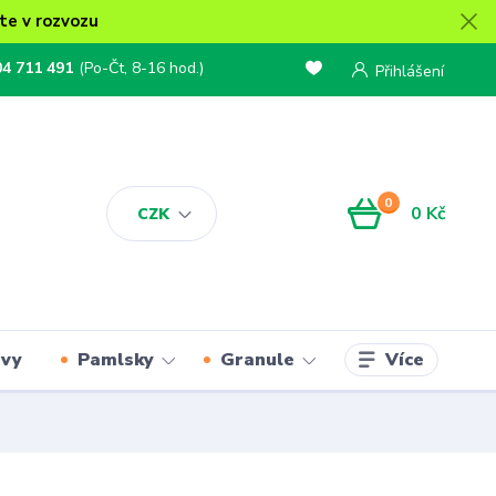
te v rozvozu
04 711 491
(Po-Čt, 8-16 hod.)
Přihlášení
0
0 Kč
CZK
Více
rvy
Pamlsky
Granule