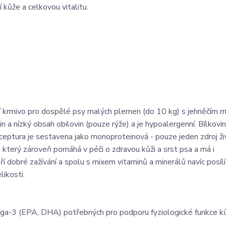
 kůže a celkovou vitalitu.
í krmivo pro dospělé psy malých plemen (do 10 kg) s jehněčím 
n a nízký obsah obilovin (pouze rýže) a je hypoalergenní. Bílkovi
ceptura je sestavena jako monoproteinová - pouze jeden zdroj ži
, který zároveň pomáhá v péči o zdravou kůži a srst psa a má i
oří dobré zažívání a spolu s mixem vitaminů a minerálů navíc posíl
likosti.
ega-3 (EPA, DHA) potřebných pro podporu fyziologické funkce ků