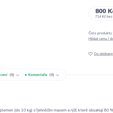
800 K
714 Kč
bez
Číslo produktu:
Hlídat cenu / 
Do oblíbený
cení
0
Komentáře
0
lemen (do 10 kg) s?jehněčím masem a rýží, které obsahují 80 %