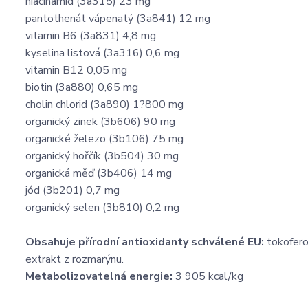
niacinamid (3a315) 23 mg
pantothenát vápenatý (3a841) 12 mg
vitamin B6 (3a831) 4,8 mg
kyselina listová (3a316) 0,6 mg
vitamin B12 0,05 mg
biotin (3a880) 0,65 mg
cholin chlorid (3a890) 1?800 mg
organický zinek (3b606) 90 mg
organické železo (3b106) 75 mg
organický hořčík (3b504) 30 mg
organická měď (3b406) 14 mg
jód (3b201) 0,7 mg
organický selen (3b810) 0,2 mg
Obsahuje přírodní antioxidanty schválené EU:
tokofero
extrakt z rozmarýnu.
Metabolizovatelná energie:
3 905 kcal/kg