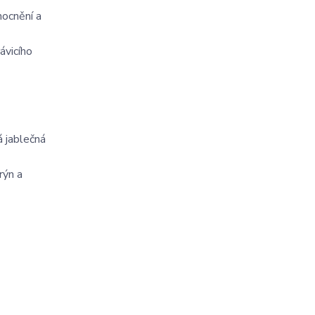
mocnění a
ávicího
á jablečná
rýn a