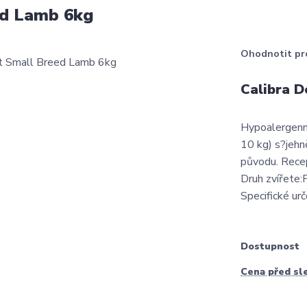
ed Lamb 6kg
Ohodnotit pr
Calibra D
Hypoalergenn
10 kg) s?jehn
původu. Recep
Druh zvířete:
Specifické urče
Dostupnost
Cena před sl