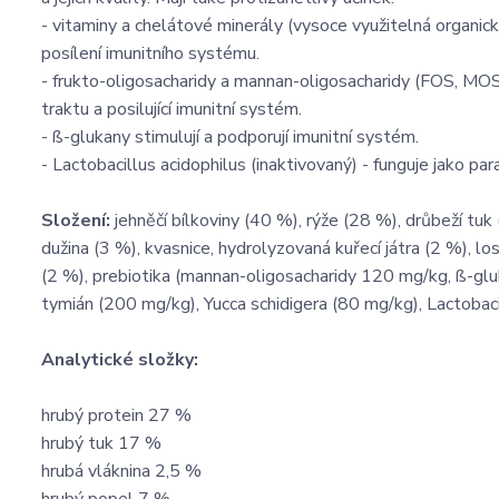
- vitaminy a chelátové minerály (vysoce využitelná organic
posílení imunitního systému.
- frukto-oligosacharidy a mannan-oligosacharidy (FOS, MOS) 
traktu a posilující imunitní systém.
- ß-glukany stimulují a podporují imunitní systém.
- Lactobacillus acidophilus (inaktivovaný) - funguje jako pa
Složení:
jehněčí bílkoviny (40 %), rýže (28 %), drůbeží tu
dužina (3 %), kvasnice, hydrolyzovaná kuřecí játra (2 %), lo
(2 %), prebiotika (mannan-oligosacharidy 120 mg/kg, ß-gl
tymián (200 mg/kg), Yucca schidigera (80 mg/kg), Lactobac
Analytické složky:
hrubý protein 27 %
hrubý tuk 17 %
hrubá vláknina 2,5 %