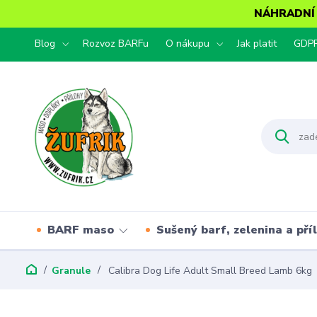
NÁHRADNÍ T
Blog
Rozvoz BARFu
O nákupu
Jak platit
GDP
BARF maso
Sušený barf, zelenina a pří
Granule
Calibra Dog Life Adult Small Breed Lamb 6kg