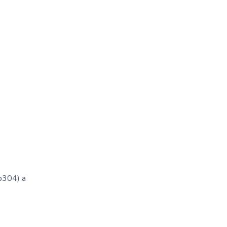
1b304) a