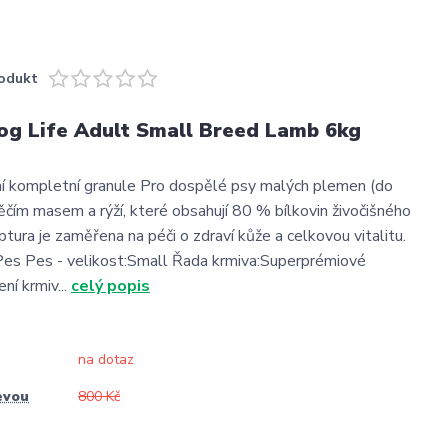
odukt
og Life Adult Small Breed Lamb 6kg
í kompletní granule Pro dospělé psy malých plemen (do
ěčím masem a rýží, které obsahují 80 % bílkovin živočišného
tura je zaměřena na péči o zdraví kůže a celkovou vitalitu.
Pes Pes - velikost:Small Řada krmiva:Superprémiové
ní krmiv...
celý popis
na dotaz
evou
800 Kč