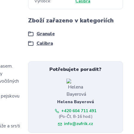
Výrobce
Calibra
Zboží zařazeno v kategoriích
Granule
Calibra
masem.
Potřebujete poradit?
ny
vočišných
í pejskovu
Helena Bayerová
+420 604 711 491
(Po-Čt, 8-16 hod.)
info@zufrik.cz
že a srsti