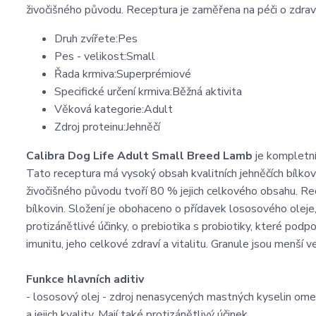
živočišného původu. Receptura je zaměřena na péči o zdraví
Druh zvířete:Pes
Pes - velikost:Small
Řada krmiva:Superprémiové
Specifické určení krmiva:Běžná aktivita
Věková kategorie:Adult
Zdroj proteinu:Jehněčí
Calibra Dog Life Adult Small Breed Lamb
je kompletn
Tato receptura má vysoký obsah kvalitních jehněčích bílkovi
živočišného původu tvoří 80 % jejich celkového obsahu. Re
bílkovin. Složení je obohaceno o přídavek lososového oleje
protizánětlivé účinky, o prebiotika s probiotiky, které podp
imunitu, jeho celkové zdraví a vitalitu. Granule jsou menší ve
Funkce hlavních aditiv
- lososový olej - zdroj nenasycených mastných kyselin om
a jejich kvality. Mají také protizánětlivý účinek.