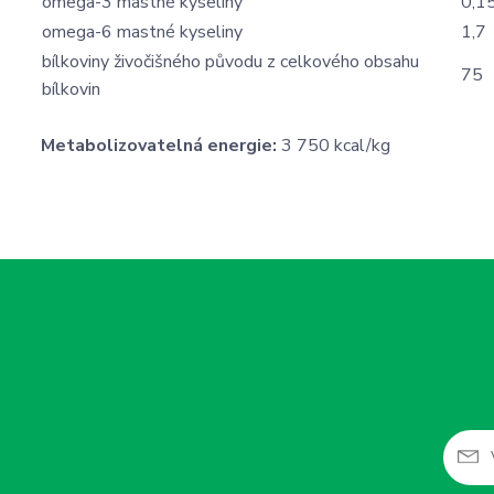
omega-3 mastné kyseliny
0,1
omega-6 mastné kyseliny
1,7
bílkoviny živočišného původu z celkového obsahu
75
bílkovin
Metabolizovatelná energie:
3 750 kcal/kg