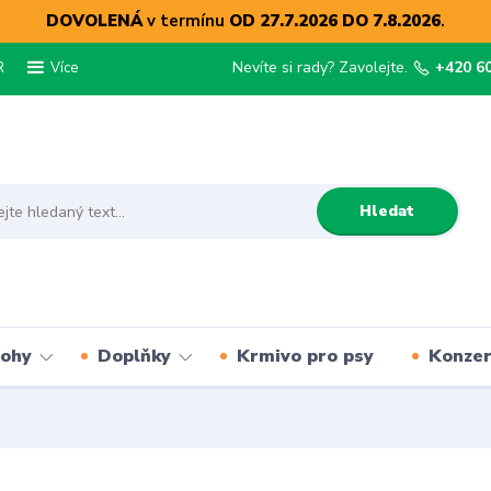
DOVOLENÁ
v termínu
OD 27.7.2026 DO 7.8.2026
.
R
Nevíte si rady? Zavolejte.
+420 6
Více
Hledat
lohy
Doplňky
Krmivo pro psy
Konze