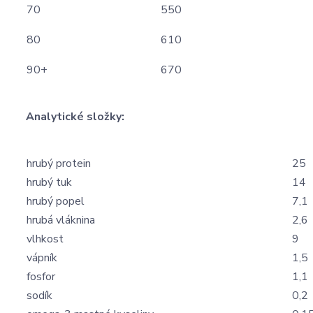
70
550
80
610
90+
670
Analytické složky:
hrubý protein
25
hrubý tuk
14
hrubý popel
7,1
hrubá vláknina
2,6
vlhkost
9
vápník
1,5
fosfor
1,1
sodík
0,2