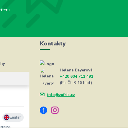
tteru.
Kontakty
ahy
Helena Bayerová
+420 604 711 491
(Po-Čt, 8-16 hod.)
info@zufrik.cz