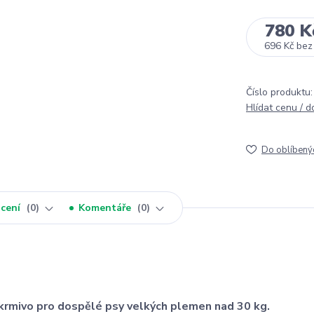
780 K
696 Kč
bez
Číslo produktu:
Hlídat cenu / 
Do oblíbený
cení
0
Komentáře
0
krmivo pro dospělé psy velkých plemen nad 30 kg.