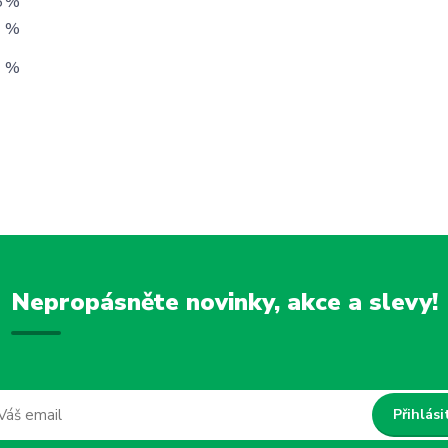
5
%
%
%
Nepropásněte novinky, akce a slevy!
Přihlási