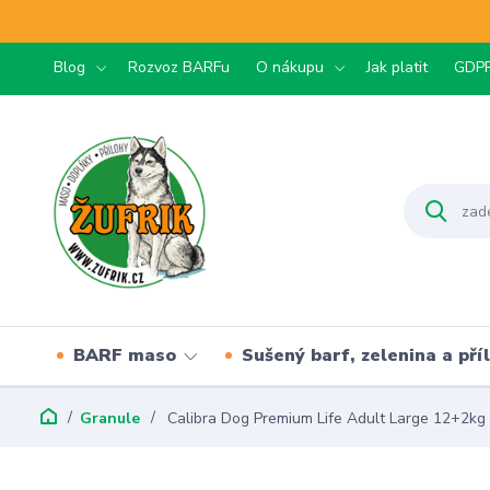
Blog
Rozvoz BARFu
O nákupu
Jak platit
GDP
BARF maso
Sušený barf, zelenina a pří
Granule
Calibra Dog Premium Life Adult Large 12+2kg