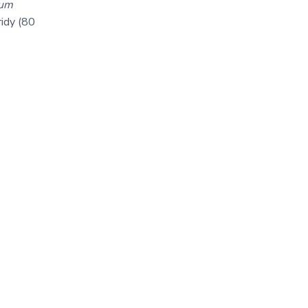
lum
ridy (80