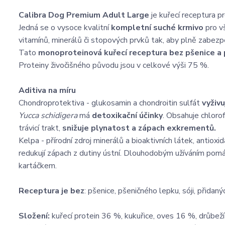
Calibra Dog Premium Adult Large
je kuřecí receptura 
Jedná se o vysoce kvalitní
kompletní suché krmivo
pro vš
vitamínů, minerálů či stopových prvků tak, aby plně zabezp
Tato
monoproteinová kuřecí receptura bez pšenice a
Proteiny živočišného původu jsou v celkové výši 75 %.
Aditiva na míru
Chondroprotektiva - glukosamin a chondroitin sulfát
vyživu
Yucca schidigera
má
detoxikační účinky
. Obsahuje chlorof
trávicí trakt,
snižuje plynatost a zápach exkrementů.
Kelpa - přírodní zdroj minerálů a bioaktivních látek, antioxi
redukují zápach z dutiny ústní. Dlouhodobým užíváním pomáha
kartáčkem.
Receptura je
bez
: pšenice, pšeničného lepku, sóji, přida
Složení:
kuřecí protein 36 %, kukuřice, oves 16 %, drůbeží