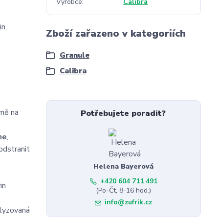
Výrobce
Calibra
n,
Zboží zařazeno v kategoriích
Granule
Calibra
vně na
Potřebujete poradit?
ne
,
odstranit
Helena Bayerová
+420 604 711 491
in
(Po-Čt, 8-16 hod.)
info@zufrik.cz
olyzovaná