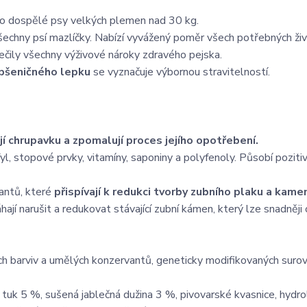
pro dospělé psy velkých plemen nad 30 kg.
echny psí mazlíčky. Nabízí vyvážený poměr všech potřebných živi
ečily všechny výživové nároky zdravého pejska.
pšeničného lepku
se vyznačuje výbornou stravitelností.
jí chrupavku a zpomalují proces jejího opotřebení.
yl, stopové prvky, vitamíny, saponiny a polyfenoly. Působí poziti
dantů, které
přispívají k redukci
tvorby zubního plaku a kame
jí narušit a redukovat stávající zubní kámen, který lze snadněji 
ných barviv a umělých konzervantů, geneticky modifikovaných surov
 tuk 5 %, sušená jablečná dužina 3 %, pivovarské kvasnice, hydr