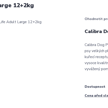
arge 12+2kg
Ohodnotit pr
Calibra 
Calibra Dog P
psy velkých p
kuřecí recept
vysoce kvalit
vyvážený pomě
Dostupnost
Cena před sl