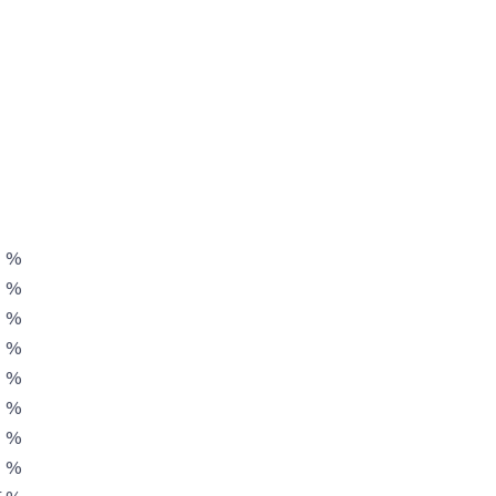
%
%
%
%
%
%
%
%