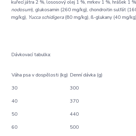
kuřecí játra 2 %, lososový olej 1 %, mrkev 1 %, hrášek 1 
nodosum
), glukosamin (260 mg/kg), chondroitin sulfát (1
mg/kg),
Yucca schidigera
(80 mg/kg), ß-glukany (40 mg/kg)
Dávkovací tabulka:
Váha psa v dospělosti (kg)
Denní dávka (g)
30
300
40
370
50
440
60
500