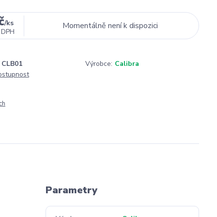
č
/
ks
Momentálně není k dispozici
 DPH
CLB01
Výrobce:
Calibra
dostupnost
ch
Parametry