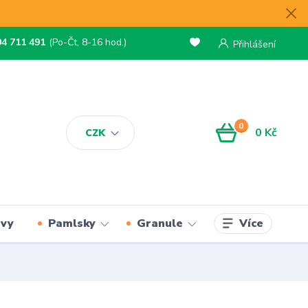
04 711 491
(Po-Čt, 8-16 hod.)
Přihlášení
0
0 Kč
CZK
Více
rvy
Pamlsky
Granule