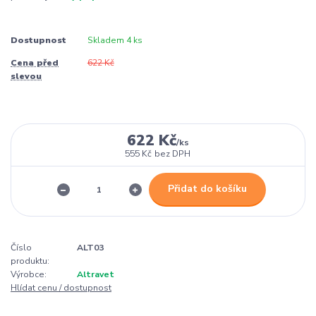
Dostupnost
Skladem 4 ks
Cena před
622 Kč
slevou
622 Kč
/
ks
555 Kč
bez DPH
Přidat do košíku
Číslo
ALT03
produktu:
Výrobce:
Altravet
Hlídat cenu / dostupnost