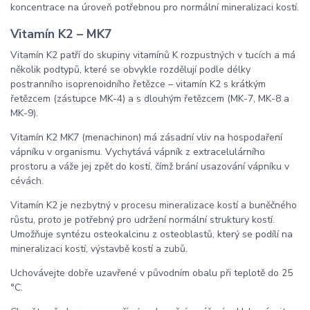
koncentrace na úroveň potřebnou pro normální mineralizaci kostí.
Vitamín K2 – MK7
Vitamín K2 patří do skupiny vitamínů K rozpustných v tucích a má
několik podtypů, které se obvykle rozdělují podle délky
postranního isoprenoidního řetězce – vitamín K2 s krátkým
řetězcem (zástupce MK-4) a s dlouhým řetězcem (MK-7, MK-8 a
MK-9).
Vitamín K2 MK7 (menachinon) má zásadní vliv na hospodaření
vápníku v organismu. Vychytává vápník z extracelulárního
prostoru a váže jej zpět do kostí, čímž brání usazování vápníku v
cévách.
Vitamín K2 je nezbytný v procesu mineralizace kostí a buněčného
růstu, proto je potřebný pro udržení normální struktury kostí.
Umožňuje syntézu osteokalcinu z osteoblastů, který se podílí na
mineralizaci kostí, výstavbě kostí a zubů.
Uchovávejte dobře uzavřené v původním obalu při teplotě do 25
°C.