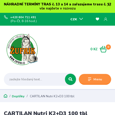
NÁHRADNÍ TERMÍNY TRAS č. 13 a 14 a zařazujeme trasu č. 12
vše najdete v rozvozu
+420 604 711 491
CZK
(Po-Čt, 8-16 hod.)
0
0 Kč
Menu
Doplňky
CARTILAN Nutri K2+D3 100 tbl
CARTILAN Nutri K2+D3 100 tbl