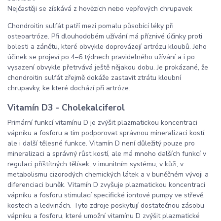
Nejčastěji se získává z hovězích nebo vepřových chrupavek
Chondroitin sulfát patří mezi pomalu působící léky při
osteoartróze. Při dlouhodobém užívání má příznivé účinky proti
bolesti a zánětu, které obvykle doprovázejí artrózu kloubů. Jeho
účinek se projeví po 4–6 týdnech pravidelného užívání a i po
vysazení obvykle přetrvává ještě nějakou dobu. Je prokázané, že
chondroitin sulfát zřejmě dokáže zastavit ztrátu kloubní
chrupavky, ke které dochází při artróze.
Vitamín D3 - Cholekalciferol
Primární funkcí vitamínu D je zvýšit plazmatickou koncentraci
vápníku a fosforu a tím podporovat správnou mineralizaci kostí,
ale i další tělesné funkce. Vitamín D není důležitý pouze pro
mineralizaci a správný růst kostí, ale má mnoho dalších funkcí v
regulaci příštítných tělísek, v imunitním systému, v kůži, v
metabolismu cizorodých chemických látek a v buněčném vývoji a
diferenciaci buněk. Vitamín D zvyšuje plazmatickou koncentraci
vápníku a fosforu stimulací specifické iontové pumpy ve střevě,
kostech a ledvinách. Tyto zdroje poskytují dostatečnou zásobu
vápníku a fosforu, které umožní vitamínu D zvýšit plazmatické