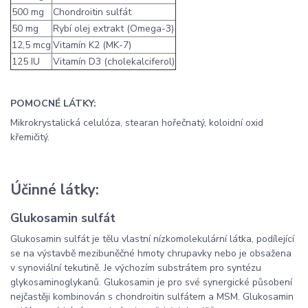
500 mg
Chondroitin sulfát
50 mg
Rybí olej extrakt (Omega-3)
12,5 mcg
Vitamín K2 (MK-7)
125 IU
Vitamín D3 (cholekalciferol)
POMOCNÉ LÁTKY:
Mikrokrystalická celulóza, stearan hořečnatý, koloidní oxid
křemičitý.
Účinné látky:
Glukosamin sulfát
Glukosamin sulfát je tělu vlastní nízkomolekulární látka, podílející
se na výstavbě mezibuněčné hmoty chrupavky nebo je obsažena
v synoviální tekutině. Je výchozím substrátem pro syntézu
glykosaminoglykanů. Glukosamin je pro své synergické působení
nejčastěji kombinován s chondroitin sulfátem a MSM. Glukosamin