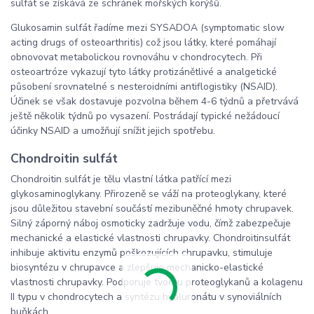
sulfát se získává ze schránek mořských korýšů.
Glukosamin sulfát řadíme mezi SYSADOA (symptomatic slow
acting drugs of osteoarthritis) což jsou látky, které pomáhají
obnovovat metabolickou rovnováhu v chondrocytech. Při
osteoartróze vykazují tyto látky protizánětlivé a analgetické
působení srovnatelné s nesteroidními antiflogistiky (NSAID).
Účinek se však dostavuje pozvolna během 4-6 týdnů a přetrvává
ještě několik týdnů po vysazení. Postrádají typické nežádoucí
účinky NSAID a umožňují snížit jejich spotřebu.
Chondroitin sulfát
Chondroitin sulfát je tělu vlastní látka patřící mezi
glykosaminoglykany. Přirozeně se váží na proteoglykany, které
jsou důležitou stavební součástí mezibuněčné hmoty chrupavek.
Silný záporný náboj osmoticky zadržuje vodu, čímž zabezpečuje
mechanické a elastické vlastnosti chrupavky. Chondroitinsulfát
inhibuje aktivitu enzymů poškozujících chrupavku, stimuluje
biosyntézu v chrupavce a zlepšuje mechanicko-elastické
vlastnosti chrupavky. Podporuje tvorbu proteoglykanů a kolagenu
II typu v chondrocytech a syntézu hyaluronátu v synoviálních
buňkách.