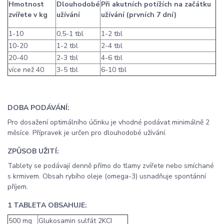
Hmotnos
t
Dlouhodobé
Při akutních potížích na začátku
zvířete v kg
užívání
užívání (prvních 7 dní)
1-10
0,5-1 tbl
1-2 tbl
10-20
1-2 tbl
2-4 tbl
20-40
2-3 tbl
4-6 tbl
více než 40
3-5 tbl
6-10 tbl
DOBA PODÁVÁNÍ:
Pro dosažení optimálního účinku je vhodné podávat minimálně 2
měsíce. Přípravek je určen pro dlouhodobé užívání.
ZPŮSOB UŽITÍ:
Tablety se podávají denně přímo do tlamy zvířete nebo smíchané
s krmivem. Obsah rybího oleje (omega-3) usnadňuje spontánní
příjem.
1 TABLETA OBSAHUJE:
500 mg
Glukosamin sulfát 2KCI