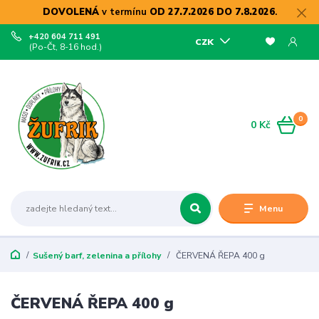
DOVOLENÁ
v termínu
OD 27.7.2026 DO 7.8.2026
.
+420 604 711 491
CZK
(Po-Čt, 8-16 hod.)
0
0 Kč
Menu
Sušený barf, zelenina a přílohy
ČERVENÁ ŘEPA 400 g
ČERVENÁ ŘEPA 400 g