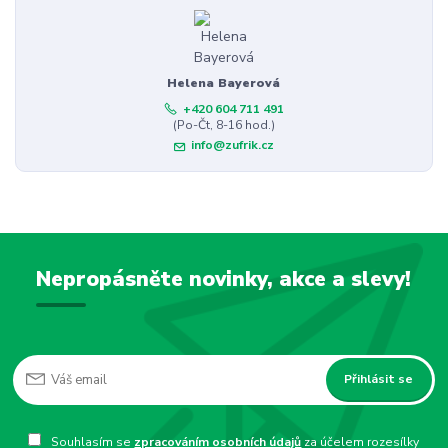
Helena Bayerová
+420 604 711 491
(Po-Čt, 8-16 hod.)
info@zufrik.cz
Nepropásněte novinky, akce a slevy!
Přihlásit se
Souhlasím se
zpracováním osobních údajů
za účelem rozesílky