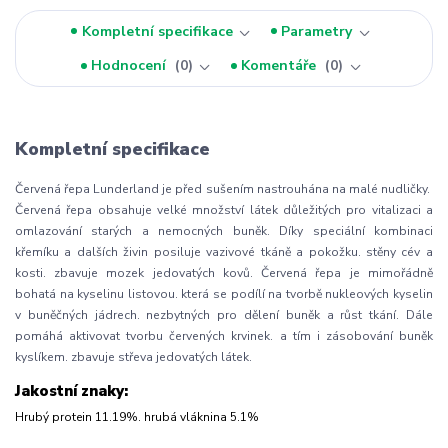
Kompletní specifikace
Parametry
Hodnocení
0
Komentáře
0
Kompletní specifikace
Červená řepa Lunderland je před sušením nastrouhána na malé nudličky.
Červená řepa obsahuje velké množství látek důležitých pro vitalizaci a
omlazování starých a nemocných buněk. Díky speciální kombinaci
křemíku a dalších živin posiluje vazivové tkáně a pokožku. stěny cév a
kosti. zbavuje mozek jedovatých kovů. Červená řepa je mimořádně
bohatá na kyselinu listovou. která se podílí na tvorbě nukleových kyselin
v buněčných jádrech. nezbytných pro dělení buněk a růst tkání. Dále
pomáhá aktivovat tvorbu červených krvinek. a tím i zásobování buněk
kyslíkem. zbavuje střeva jedovatých látek.
Jakostní znaky:
Hrubý protein 11.19%. hrubá vláknina 5.1%