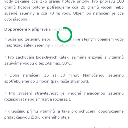
vody získáme cca 175 gramů hotové přílohy. Pro přípravu 100
gramů hotové přílohy potřebujeme cca 20 gramů vloček nebo
sušené zeleniny a cca 70 ml vody. Objem po namočení je cca
dvojnásobný.
Doporučení k přípravě a podávání:
? Sušenou zeleninu nebo vločky zalijeme stejným objemem vody
(například šálek zeleniny a šálek vody).
? Pro zachování bioaktivních látek. zejména enzymů a vitamínů
zaléváme vodou o teplotě max. 50°C.
? Doba namáčení 15 až 30 minut. Namočenou zeleninu
spotřebujeme do 3 hodin (pak může zkysnout).
? Pro zvýšení stravitelnosti je vhodné namočenou zeleninu
rozmixovat nebo zmrazit a rozmrazit.
? K lepšímu příjmu vitamínů (a také pro ochucení) doporučujeme
přidat čajovou lžičku krmeného oleje