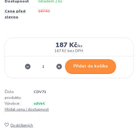
Dostupnost
Skladem 2 ks
Cena před
187 Kč
slevou
187 Kč
/
ks
167 Kč
bez DPH
Přidat do košíku
Číslo
CDV71
produktu:
Výrobce:
cdVet
Hlídat cenu / dostupnost
Do oblíbených