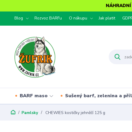
NÁHRADNÍ T
Blog
Rozvoz BARFu
O nákupu
Jak platit
GDP
BARF maso
Sušený barf, zelenina a pří
Pamlsky
CHEWIES kostičky jehněčí 125 g