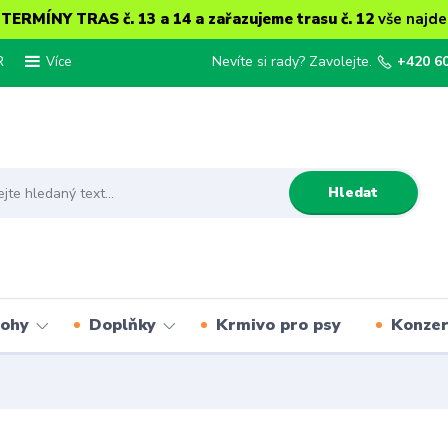
ERMÍNY TRAS č. 13 a 14 a zařazujeme trasu č. 12
vše najde
R
Nevíte si rady? Zavolejte.
+420 6
Více
Hledat
lohy
Doplňky
Krmivo pro psy
Konze