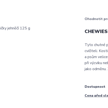
Ohodnotit pr
CHEWIES k
Tyto chutné p
cvičiteli. Ko
a psům velice 
při výcviku n
jako odměnu. 
Dostupnost
Cena před sl