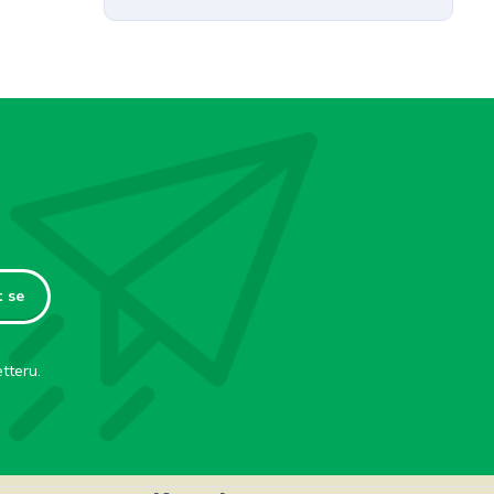
t se
tteru.