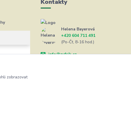
Kontakty
ahy
Helena Bayerová
+420 604 711 491
(Po-Čt, 8-16 hod.)
info@zufrik.cz
hli zobrazovat