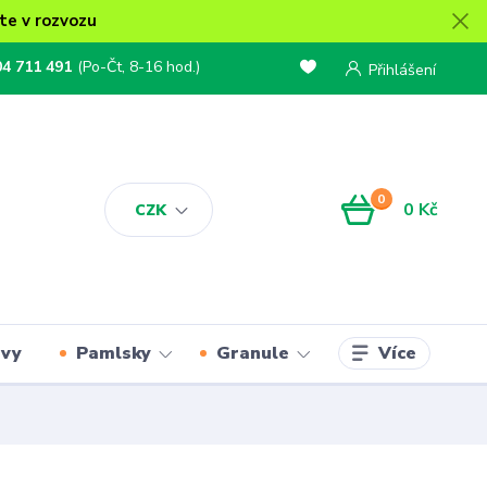
te v rozvozu
04 711 491
(Po-Čt, 8-16 hod.)
Přihlášení
0
0 Kč
CZK
Více
rvy
Pamlsky
Granule