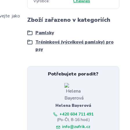
Výrobce
Chewies
vejte jako
Zboží zařazeno v kategoriích
Pamlsky
Tréninkové (výcvikové pamlsky) pro
psy
Potřebujete poradit?
Helena Bayerová
+420 604 711 491
(Po-Čt, 8-16 hod.)
info@zufrik.cz