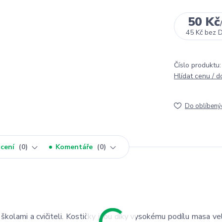
50 Kč
45 Kč
bez 
Číslo produktu:
Hlídat cenu / 
Do oblíbený
cení
0
Komentáře
0
školami a cvičiteli. Kostičky jsou díky vysokému podílu masa ve