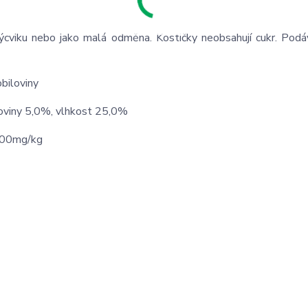
výcviku nebo jako malá odměna. Kostičky neobsahují cukr. Podá
obiloviny
loviny 5,0%, vlhkost 25,0%
1000mg/kg