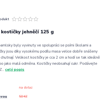
odukt
ostičky jehněčí 125 g
amlsky byly vyvinuty ve spolupráci se psími školami a
stičky jsou díky vysokému podílu masa velice dobře snášeny
chutnají. Velikost kostičky je cca 2 cm a hodí se tak ideálně
ebo jako malá odměna. Kostičky neobsahují cukr. Podávejte
Z...
celý popis
na dotaz
evou
50 Kč