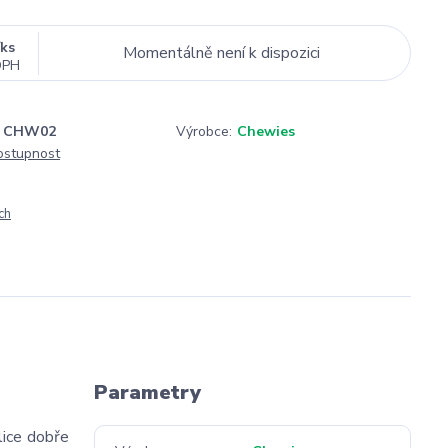
/
ks
Momentálně není k dispozici
DPH
CHW02
Výrobce:
Chewies
dostupnost
ch
Parametry
lice dobře